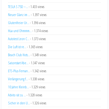
TESLA S 75D –...
- 1.433 views
Neuer Glanz im ...
- 1.397 views
Glutenfreier Ur...
- 1.396 views
Hüa und Ohmmm...
- 1.374 views
Autotest Leon C...
- 1.373 views
Die Luft ist re...
- 1.365 views
Beach Club Hots...
- 1.349 views
Saisonstart Abe...
- 1.347 views
ETS-Plus-Fernan...
- 1.342 views
Verlängerung f...
- 1.338 views
10 Jahre Kleinb...
- 1.329 views
Advito rät zu ...
- 1.328 views
Sicher in den U...
- 1.326 views