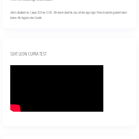
Zuletzt aktualisiert am 2. Januar 2024 um 23:00 . Wir weisen darauf hin, dass sich hier angezeigte Preise inzwischen geändert haben
können. Alle Angaben ohne Gewähr.
SEAT LEON CUPRA TEST