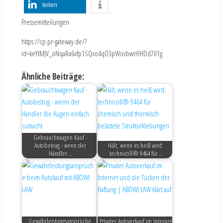
teilen
Pressemitteilungen
https://cp.pr-gateway.de/?
id=keYlMJV_oNqaRa6xfp1SQxo4qO3pWovbwn9HDd7Il1g
Ähnliche Beiträge:
Gebrauchtwagen Kauf -
Autobetrug - wenn der
Hält, wenn es heiß wird:
Händler…
technicoll® 9464 für…
Gewährleistungsansprüche
Privater Autoverkauf im Internet