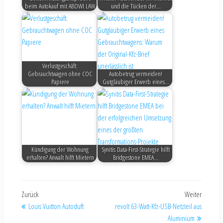
beim Autokauf mit ABOWI LAW
und die Tücken der…
Verlustgeschäft:
Gebrauchtwagen ohne COC
Autobetrug vermeiden!
Papiere
Gutgläubiger Erwerb eines…
Kündigung der Wohnung
Synitis Data-First-Strategie hilft
erhalten? Anwalt hilft Mietern
Bridgestone EMEA…
Zurück
Weiter
Louis Vuitton Autoduft
revolt 63-Watt-Kfz-USB-Netzteil aus
Aluminium