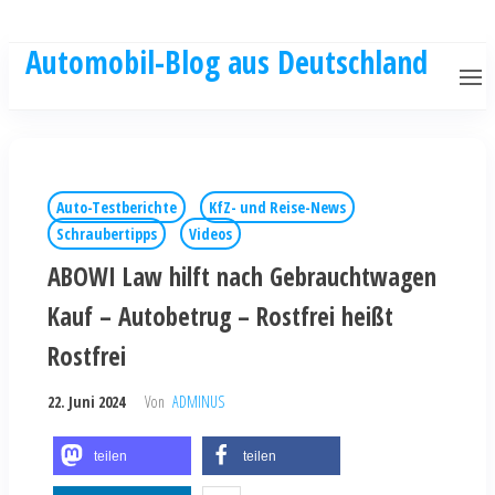
Automobil-Blog aus Deutschland
Auto-Testberichte
KfZ- und Reise-News
Schraubertipps
Videos
ABOWI Law hilft nach Gebrauchtwagen
Kauf – Autobetrug – Rostfrei heißt
Rostfrei
22. Juni 2024
Von
ADMINUS
teilen
teilen