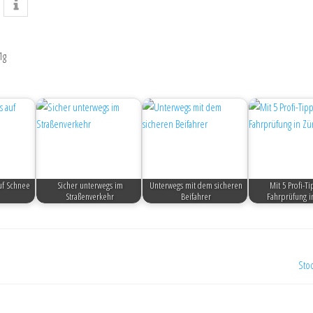
1g
uf Schnee
Sicher unterwegs im
Unterwegs mit dem sicheren
Mit 5 Profi-T
Straßenverkehr
Beifahrer
Fahrprüfung i
Stoo