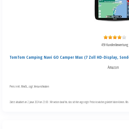
459 Kundenbewertung
TomTom Camping Navi GO Camper Max (7 Zoll HD-Display, Sond
Amazon
Preis inkl. MwSt., zzgl. Versandkosten
Zuletzt aktualisiert am 2. Januar 2024 um 23:00 . Wir weisen darauf hin, dass sich hier angezeigte Preise inzwischen geändert haben können. Al