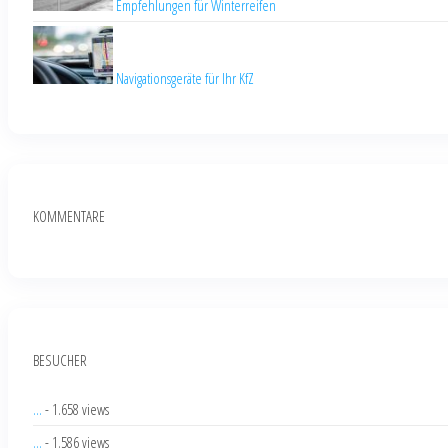
Empfehlungen für Winterreifen
Navigationsgeräte für Ihr KfZ
KOMMENTARE
BESUCHER
...
- 1.658 views
...
- 1.586 views