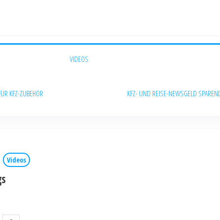
VIDEOS
FÜR KFZ-ZUBEHÖR
KFZ- UND REISE-NEWS
GELD SPAREN
Videos
gs