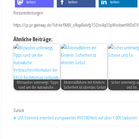
teilen
teilen
teilen
Pressemitteilungen
https://cp.pr-gateway.de/?id=keYlMJV_oNqaRa6xfp1SQxo4qO3pWovbwn9HDd7Il
Ähnliche Beiträge:
Blitzsauber unterwegs: Tipps
Motorradfahren mit Kindern:
Sicher unterwegs a
rund um die Autowäsche…
Sicherheit ist oberstes Gebot
und Eis
Zurück
UTA Edenred erweitert europaweites HVO100-Netz auf über 1.000 Stationen