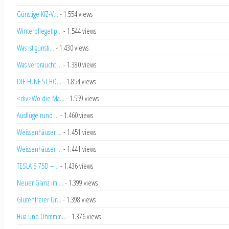
Günstige KfZ-V...
- 1.554 views
Winterpflegetip...
- 1.544 views
Was ist günsti...
- 1.430 views
Was verbraucht ...
- 1.380 views
DIE FÜNF SCHÖ...
- 1.854 views
<div>Wo die Mä...
- 1.559 views
Ausflüge rund ...
- 1.460 views
Weissenhäuser ...
- 1.451 views
Weissenhäuser ...
- 1.441 views
TESLA S 75D –...
- 1.436 views
Neuer Glanz im ...
- 1.399 views
Glutenfreier Ur...
- 1.398 views
Hüa und Ohmmm...
- 1.376 views