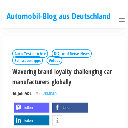
Automobil-Blog aus Deutschland
Auto-Testberichte
KfZ- und Reise-News
Schraubertipps
Videos
Wavering brand loyalty challenging car
manufacturers globally
10. Juli 2024
Von
ADMINUS
teilen
teilen
teilen