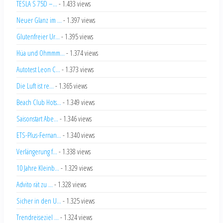
TESLA S 75D –...
- 1.433 views
Neuer Glanz im ...
- 1.397 views
Glutenfreier Ur...
- 1.395 views
Hüa und Ohmmm...
- 1.374 views
Autotest Leon C...
- 1.373 views
Die Luft ist re...
- 1.365 views
Beach Club Hots...
- 1.349 views
Saisonstart Abe...
- 1.346 views
ETS-Plus-Fernan...
- 1.340 views
Verlängerung f...
- 1.338 views
10 Jahre Kleinb...
- 1.329 views
Advito rät zu ...
- 1.328 views
Sicher in den U...
- 1.325 views
Trendreiseziel ...
- 1.324 views