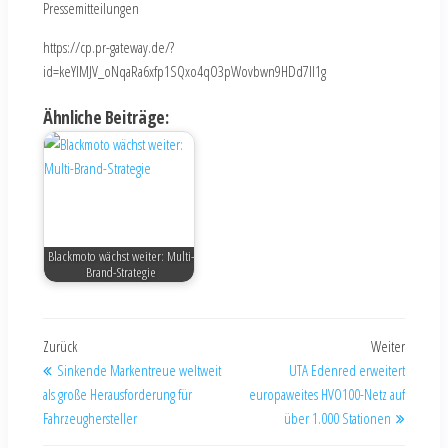
Pressemitteilungen
https://cp.pr-gateway.de/?
id=keYlMJV_oNqaRa6xfp1SQxo4qO3pWovbwn9HDd7Il1g
Ähnliche Beiträge:
Blackmoto wächst weiter: Multi-
Brand-Strategie
Zurück
Weiter
Sinkende Markentreue weltweit
UTA Edenred erweitert
als große Herausforderung für
europaweites HVO100-Netz auf
Fahrzeughersteller
über 1.000 Stationen