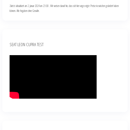
Zuletzt aktualisiert am 2. Januar 2024 um 23:00 . Wir weisen darauf hin, dass sich hier angezeigte Preise inzwischen geändert haben
können. Alle Angaben ohne Gewähr.
SEAT LEON CUPRA TEST