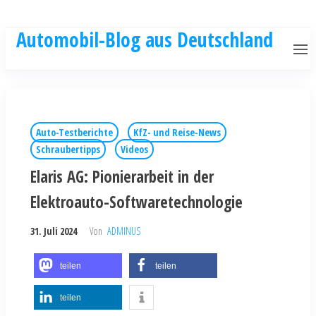
Automobil-Blog aus Deutschland
Auto-Testberichte
KfZ- und Reise-News
Schraubertipps
Videos
Elaris AG: Pionierarbeit in der
Elektroauto-Softwaretechnologie
31. Juli 2024
Von
ADMINUS
teilen
teilen
teilen