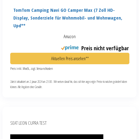
TomTom Camping Navi GO Camper Max (7 Zoll HD-
Display, Sonderziele für Wohnmobil- und Wohnwagen,
Upd**
Amazon
Preis nicht verfügbar
Aktuellen Preis ansehen**
Preis inkl. MwSt., zzgl. Versandkosten
Zuletzt aktualisiert am 2. Januar 2024 um 23:00 . Wir weisen darauf hin, dass sich hier angezeigte Preise inzwischen geändert haben
können. Alle Angaben ohne Gewähr.
SEAT LEON CUPRA TEST