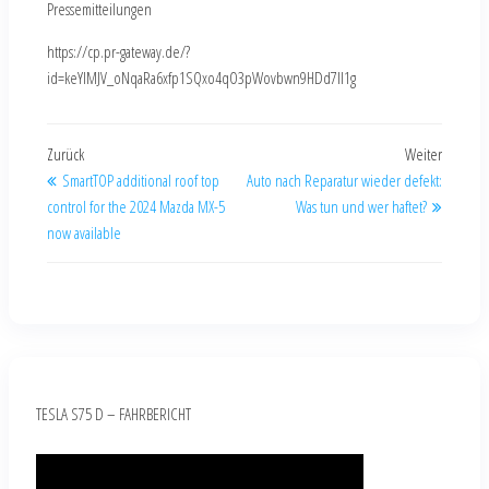
Pressemitteilungen
https://cp.pr-gateway.de/?
id=keYlMJV_oNqaRa6xfp1SQxo4qO3pWovbwn9HDd7Il1g
Zurück
Weiter
SmartTOP additional roof top
Auto nach Reparatur wieder defekt:
control for the 2024 Mazda MX-5
Was tun und wer haftet?
now available
TESLA S75 D – FAHRBERICHT