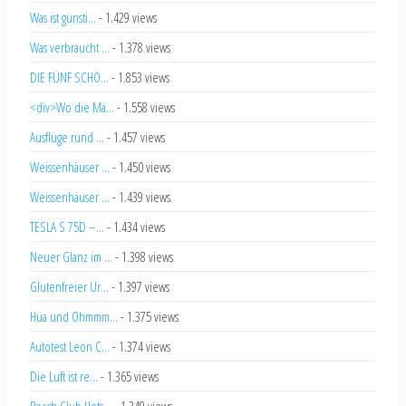
Was ist günsti...
- 1.429 views
Was verbraucht ...
- 1.378 views
DIE FÜNF SCHÖ...
- 1.853 views
<div>Wo die Mä...
- 1.558 views
Ausflüge rund ...
- 1.457 views
Weissenhäuser ...
- 1.450 views
Weissenhäuser ...
- 1.439 views
TESLA S 75D –...
- 1.434 views
Neuer Glanz im ...
- 1.398 views
Glutenfreier Ur...
- 1.397 views
Hüa und Ohmmm...
- 1.375 views
Autotest Leon C...
- 1.374 views
Die Luft ist re...
- 1.365 views
Beach Club Hots...
- 1.349 views