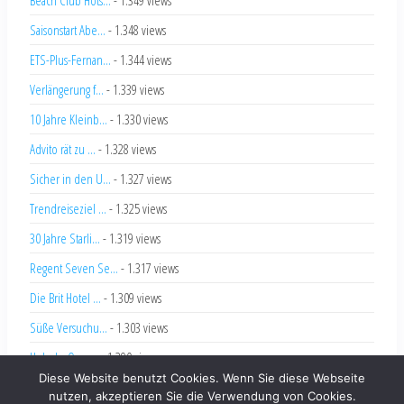
Saisonstart Abe...
- 1.348 views
ETS-Plus-Fernan...
- 1.344 views
Verlängerung f...
- 1.339 views
10 Jahre Kleinb...
- 1.330 views
Advito rät zu ...
- 1.328 views
Sicher in den U...
- 1.327 views
Trendreiseziel ...
- 1.325 views
30 Jahre Starli...
- 1.319 views
Regent Seven Se...
- 1.317 views
Die Brit Hotel ...
- 1.309 views
Süße Versuchu...
- 1.303 views
Hole-In-One ...
- 1.290 views
Diese Website benutzt Cookies. Wenn Sie diese Webseite
nutzen, akzeptieren Sie die Verwendung von Cookies.