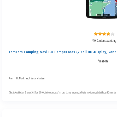
459 Kundenbewertung
TomTom Camping Navi GO Camper Max (7 Zoll HD-Display, Sond
Amazon
Preis inkl. MwSt., zzgl. Versandkosten
Zuletzt aktualisiert am 2. Januar 2024 um 23:00 . Wir weisen darauf hin, dass sich hier angezeigte Preise inzwischen geändert haben können. Al