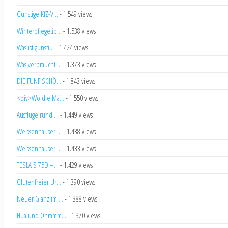
Günstige KfZ-V...
- 1.549 views
Winterpflegetip...
- 1.538 views
Was ist günsti...
- 1.424 views
Was verbraucht ...
- 1.373 views
DIE FÜNF SCHÖ...
- 1.843 views
<div>Wo die Mä...
- 1.550 views
Ausflüge rund ...
- 1.449 views
Weissenhäuser ...
- 1.438 views
Weissenhäuser ...
- 1.433 views
TESLA S 75D –...
- 1.429 views
Glutenfreier Ur...
- 1.390 views
Neuer Glanz im ...
- 1.388 views
Hüa und Ohmmm...
- 1.370 views