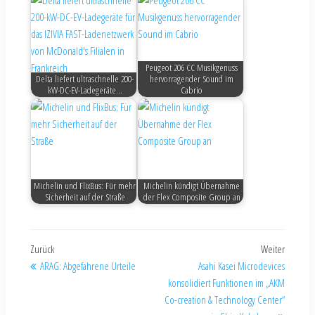
Peugeot 206 CC Musikgenuss
Delta liefert ultraschnelle 200-
hervorragender Sound im
kW-DC-EV-Ladegeräte…
Cabrio
Michelin und FlixBus: Für mehr
Michelin kündigt Übernahme
Sicherheit auf der Straße
der Flex Composite Group an
Zurück
Weiter
ARAG: Abgefahrene Urteile
Asahi Kasei Microdevices
konsolidiert Funktionen im „AKM
Co-creation & Technology Center“