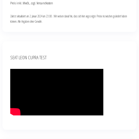
Preis inkl. MwSt., zzgl. Versandkosten
Zuletzt aktualisiert am 2. Januar 2024 um 23:00 . Wir weisen darauf hin, dass sich hier angezeigte Preise inzwischen geändert haben
können. Alle Angaben ohne Gewähr.
SEAT LEON CUPRA TEST