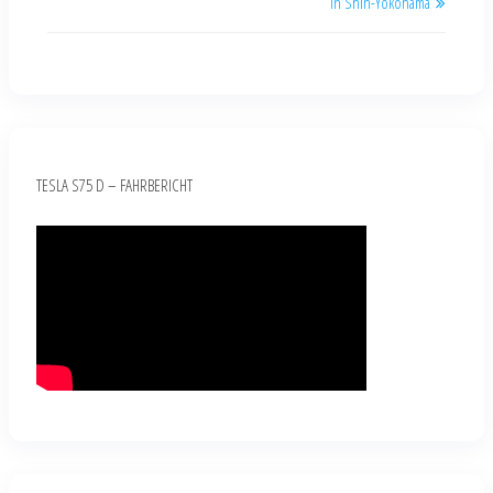
in Shin-Yokohama
TESLA S75 D – FAHRBERICHT