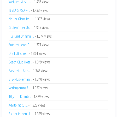
Weissenhäuser ...
- 1.436 views
TESLA S 75D –...
- 1.433 views
Neuer Glanz im ...
- 1.397 views
Glutenfreier Ur...
- 1.395 views
Hüa und Ohmmm...
- 1.374 views
Autotest Leon C...
- 1.371 views
Die Luft ist re...
- 1.364 views
Beach Club Hots...
- 1.349 views
Saisonstart Abe...
- 1.346 views
ETS-Plus-Fernan...
- 1.340 views
Verlängerung f...
- 1.337 views
10 Jahre Kleinb...
- 1.329 views
Advito rät zu ...
- 1.328 views
Sicher in den U...
- 1.325 views