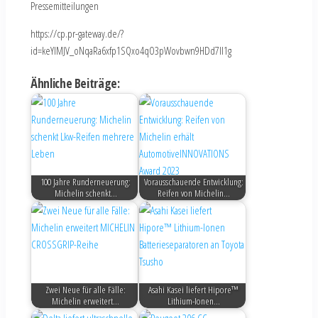
Pressemitteilungen
https://cp.pr-gateway.de/?
id=keYlMJV_oNqaRa6xfp1SQxo4qO3pWovbwn9HDd7Il1g
Ähnliche Beiträge:
100 Jahre Runderneuerung:
Vorausschauende Entwicklung:
Michelin schenkt…
Reifen von Michelin…
Zwei Neue für alle Fälle:
Asahi Kasei liefert Hipore™
Michelin erweitert…
Lithium-Ionen…