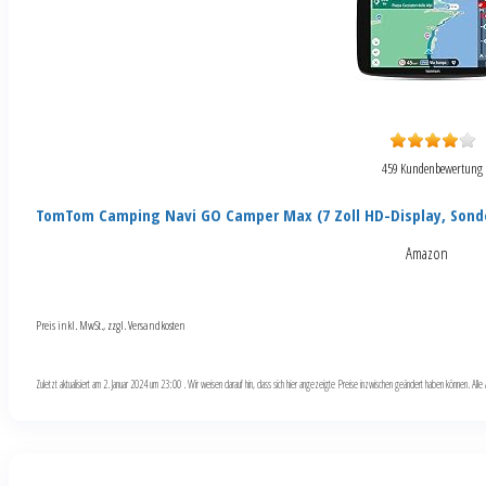
459 Kundenbewertung
TomTom Camping Navi GO Camper Max (7 Zoll HD-Display, Sond
Amazon
Preis inkl. MwSt., zzgl. Versandkosten
Zuletzt aktualisiert am 2. Januar 2024 um 23:00 . Wir weisen darauf hin, dass sich hier angezeigte Preise inzwischen geändert haben können. Al