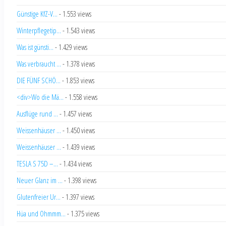
Günstige KfZ-V...
- 1.553 views
Winterpflegetip...
- 1.543 views
Was ist günsti...
- 1.429 views
Was verbraucht ...
- 1.378 views
DIE FÜNF SCHÖ...
- 1.853 views
<div>Wo die Mä...
- 1.558 views
Ausflüge rund ...
- 1.457 views
Weissenhäuser ...
- 1.450 views
Weissenhäuser ...
- 1.439 views
TESLA S 75D –...
- 1.434 views
Neuer Glanz im ...
- 1.398 views
Glutenfreier Ur...
- 1.397 views
Hüa und Ohmmm...
- 1.375 views