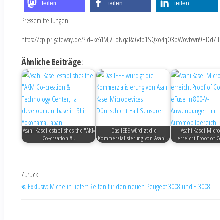
teilen
teilen
teilen
Pressemitteilungen
https://cp.pr-gateway.de/?id=keYlMJV_oNqaRa6xfp1SQxo4qO3pWovbwn9HDd7Il
Ähnliche Beiträge:
Asahi Kasei establishes the "AKM
Das IEEE würdigt die
Asahi Kasei Micr
Co-creation &…
Kommerzialisierung von Asahi…
erreicht Proof of
Zurück
Exklusiv: Michelin liefert Reifen für den neuen Peugeot 3008 und E-3008