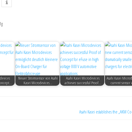
1g
odevices
Neuer Stromsensor von Asahi
Asahi Kasei Microdevices
Asahi Kasei Micro
 Concept…
Kasei Microdevices…
achieves successful Proof…
current sensor
Asahi Kasei establishes the „AKM C