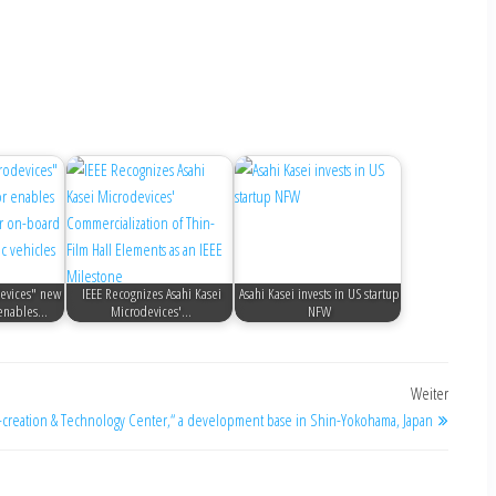
devices" new
IEEE Recognizes Asahi Kasei
Asahi Kasei invests in US startup
 enables…
Microdevices'…
NFW
Weiter
o-creation & Technology Center,“ a development base in Shin-Yokohama, Japan