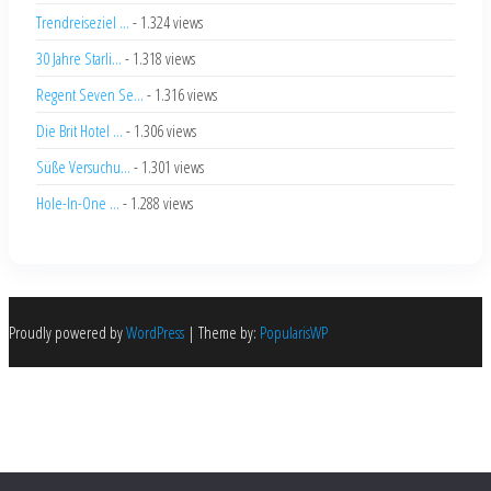
Trendreiseziel ...
- 1.324 views
30 Jahre Starli...
- 1.318 views
Regent Seven Se...
- 1.316 views
Die Brit Hotel ...
- 1.306 views
Süße Versuchu...
- 1.301 views
Hole-In-One ...
- 1.288 views
Proudly powered by
WordPress
|
Theme by:
PopularisWP