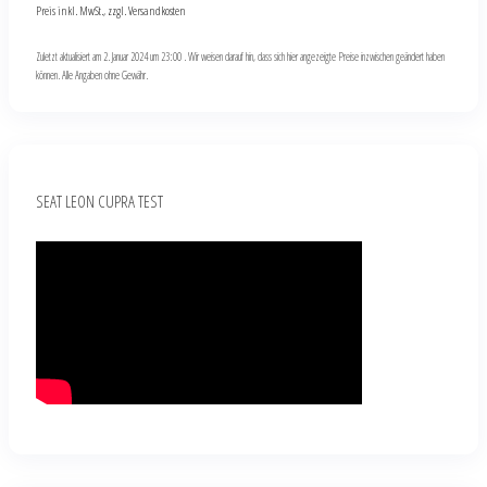
Preis inkl. MwSt., zzgl. Versandkosten
Zuletzt aktualisiert am 2. Januar 2024 um 23:00 . Wir weisen darauf hin, dass sich hier angezeigte Preise inzwischen geändert haben
können. Alle Angaben ohne Gewähr.
SEAT LEON CUPRA TEST