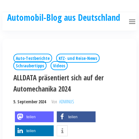
Automobil-Blog aus Deutschland
Auto-Testberichte
KfZ- und Reise-News
Schraubertipps
Videos
ALLDATA präsentiert sich auf der
Automechanika 2024
5. September 2024
Von
ADMINUS
teilen
teilen
teilen