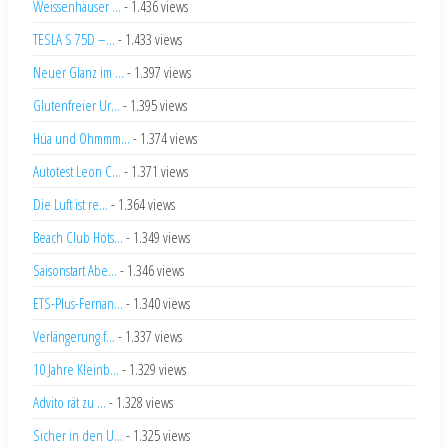
Weissenhäuser ...
- 1.436 views
TESLA S 75D –...
- 1.433 views
Neuer Glanz im ...
- 1.397 views
Glutenfreier Ur...
- 1.395 views
Hüa und Ohmmm...
- 1.374 views
Autotest Leon C...
- 1.371 views
Die Luft ist re...
- 1.364 views
Beach Club Hots...
- 1.349 views
Saisonstart Abe...
- 1.346 views
ETS-Plus-Fernan...
- 1.340 views
Verlängerung f...
- 1.337 views
10 Jahre Kleinb...
- 1.329 views
Advito rät zu ...
- 1.328 views
Sicher in den U...
- 1.325 views