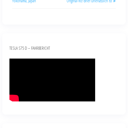
Yokohama, Japan
Original-Kfz-Brief unerlässlich ist
TESLA S75 D – FAHRBERICHT