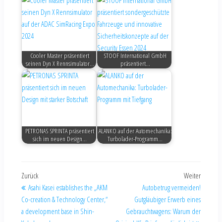
Cooler Master präsentiert
STOOF International GmbH
seinen Dyn X Rennsimulator…
präsentiert…
PETRONAS SPRINTA präsentiert
ALANKO auf der Automechanika:
sich im neuen Design…
Turbolader-Programm…
Zurück
Weiter
Asahi Kasei establishes the „AKM
Autobetrug vermeiden!
Co-creation & Technology Center,“
Gutgläubiger Erwerb eines
a development base in Shin-
Gebrauchtwagens: Warum der