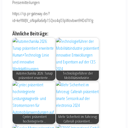
Pressemitteilungen
https://cp.pr-gateway.de/?
id=keYlMJV_oNqaRa6xfp1SQxo4qO3pWovbwn9HDd7Il1g
Ähnliche Beiträge:
Automechanika 2026: Tunap
Technologieführer der
präsentiert erweiterte…
Mobilitätsindustrie…
Cyntec präsentiert
Mehr Sicherheit im Fahrzeug:
hochintegrierte…
Calterah präsentiert…