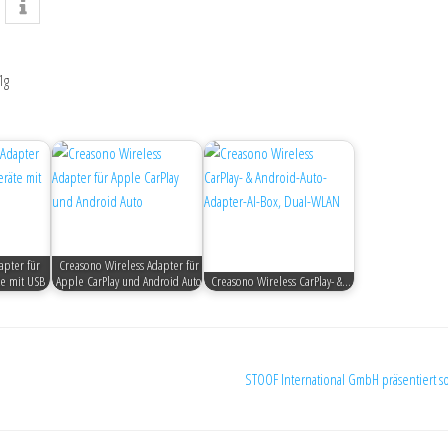
1g
pter für
Creasono Wireless Adapter für
te mit USB
Apple CarPlay und Android Auto
Creasono Wireless CarPlay- &…
STOOF International GmbH präsentiert s