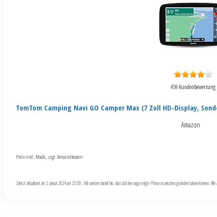
459 Kundenbewertung
TomTom Camping Navi GO Camper Max (7 Zoll HD-Display, Sond
Amazon
Preis inkl. MwSt., zzgl. Versandkosten
Zuletzt aktualisiert am 2. Januar 2024 um 23:00 . Wir weisen darauf hin, dass sich hier angezeigte Preise inzwischen geändert haben können. Al