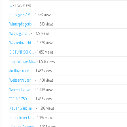
...
- 1.585 views
Günstige KfZ-V...
- 1.553 views
Winterpflegetip...
- 1.543 views
Was ist günsti...
- 1.429 views
Was verbraucht ...
- 1.378 views
DIE FÜNF SCHÖ...
- 1.853 views
<div>Wo die Mä...
- 1.558 views
Ausflüge rund ...
- 1.457 views
Weissenhäuser ...
- 1.450 views
Weissenhäuser ...
- 1.439 views
TESLA S 75D –...
- 1.435 views
Neuer Glanz im ...
- 1.398 views
Glutenfreier Ur...
- 1.397 views
Hüa und Ohmmm...
- 1.375 views