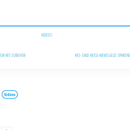
VIDEOS
FÜR KFZ-ZUBEHÖR
KFZ- UND REISE-NEWS
GELD SPAREN
Videos