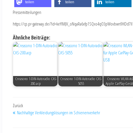
teilen
teilen
teilen
Pressemitteilungen
https://cp.pr-gateway.de/?id=keYlMJV_oNqaRa6xfp1SQxo4qO3pWovbwn9HDd7Il
Ähnliche Beiträge:
Creasono 1-DIN-Autoradio CAS-
Creasono 1-DIN-Autoradio CAS-
Creasono WLAN-Ada
200.acp
5055
Apple CarPlay-Gerä
Zurück
Nachhaltige Verkleidungslösungen im Schienenverkehr