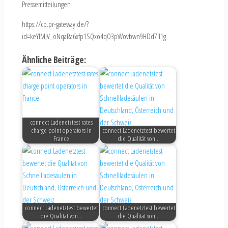
Pressemitteilungen
https://cp.pr-gateway.de/?
id=keYlMJV_oNqaRa6xfp1SQxo4qO3pWovbwn9HDd7Il1g
Ähnliche Beiträge:
connect Ladenetztest rates
charge point operators in
connect Ladenetztest bewertet
France
die Qualität von…
connect Ladenetztest bewertet
connect Ladenetztest bewertet
die Qualität von…
die Qualität von…