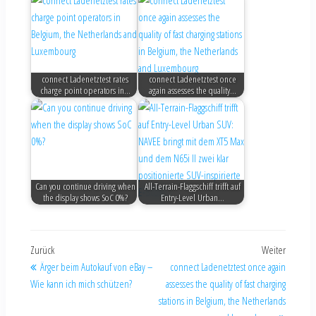
connect Ladenetztest rates
connect Ladenetztest once
charge point operators in…
again assesses the quality…
Can you continue driving when
All-Terrain-Flaggschiff trifft auf
the display shows SoC 0%?
Entry-Level Urban…
Zurück
Weiter
Ärger beim Autokauf von eBay –
connect Ladenetztest once again
Wie kann ich mich schützen?
assesses the quality of fast charging
stations in Belgium, the Netherlands