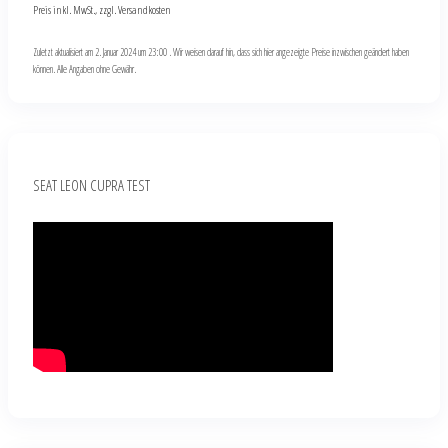
Preis inkl. MwSt., zzgl. Versandkosten
Zuletzt aktualisiert am 2. Januar 2024 um 23:00 . Wir weisen darauf hin, dass sich hier angezeigte Preise inzwischen geändert haben
können. Alle Angaben ohne Gewähr.
SEAT LEON CUPRA TEST