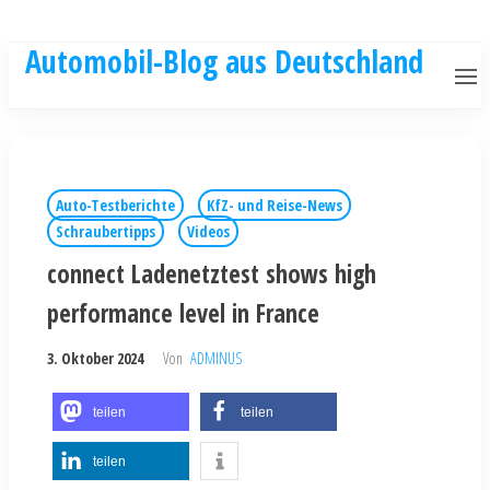
Automobil-Blog aus Deutschland
Auto-Testberichte
KfZ- und Reise-News
Schraubertipps
Videos
connect Ladenetztest shows high
performance level in France
3. Oktober 2024
Von
ADMINUS
teilen
teilen
teilen