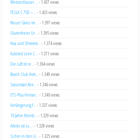
Weissenhäuser ...
- 1.437 views
TESLA S 75D –...
- 1.433 views
Neuer Glanz im ...
- 1.397 views
Glutenfreier Ur...
- 1.395 views
Hüa und Ohmmm...
- 1.374 views
Autotest Leon C...
- 1.371 views
Die Luft ist re...
- 1.364 views
Beach Club Hots...
- 1.349 views
Saisonstart Abe...
- 1.346 views
ETS-Plus-Fernan...
- 1.340 views
Verlängerung f...
- 1.337 views
10 Jahre Kleinb...
- 1.329 views
Advito rät zu ...
- 1.328 views
Sicher in den U...
- 1.325 views