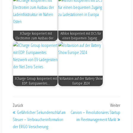
XCharge kooperiert mit
Athlon kooperiert mit DCS für
Electromin zum Ausbau der…
einen bequemen Zugang…
XCharge Group kooperiert mit
Voltavision auf der Battery Show
EDP: Europaweites…
Europe 2024
Zurück
Weiter
Gefährlicher Sekundenschlaf am
Carvion – Revolutionäres Startup
Steuer – Verbraucherinformation
im Fleetmanagement Markt
der ERGO Versicherung