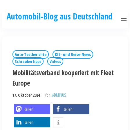
Automobil-Blog aus Deutschland
Auto-Testberichte
KfZ- und Reise-News
Schraubertipps
Videos
Mobilitätsverband kooperiert mit Fleet
Europe
17. Oktober 2024
Von
ADMINUS
teilen
teilen
teilen