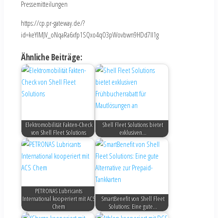
Pressemitteilungen
https://cp.pr-gateway.de/?
id=keYlMJV_oNqaRa6xfp1SQxo4qO3pWovbwn9HDd7Il1g
Ähnliche Beiträge:
Elektromobilität Fakten-Check
Shell Fleet Solutions bietet
von Shell Fleet Solutions
exklusiven…
PETRONAS Lubricants
International kooperiert mit ACS
SmartBenefit von Shell Fleet
Chem
Solutions: Eine gute…