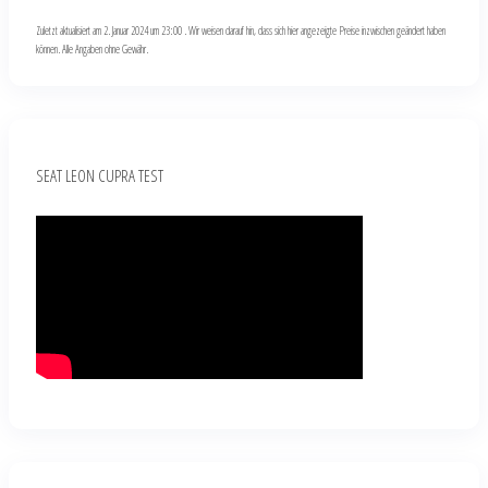
Zuletzt aktualisiert am 2. Januar 2024 um 23:00 . Wir weisen darauf hin, dass sich hier angezeigte Preise inzwischen geändert haben
können. Alle Angaben ohne Gewähr.
SEAT LEON CUPRA TEST