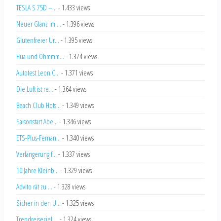
TESLA S 75D –...
- 1.433 views
Neuer Glanz im ...
- 1.396 views
Glutenfreier Ur...
- 1.395 views
Hüa und Ohmmm...
- 1.374 views
Autotest Leon C...
- 1.371 views
Die Luft ist re...
- 1.364 views
Beach Club Hots...
- 1.349 views
Saisonstart Abe...
- 1.346 views
ETS-Plus-Fernan...
- 1.340 views
Verlängerung f...
- 1.337 views
10 Jahre Kleinb...
- 1.329 views
Advito rät zu ...
- 1.328 views
Sicher in den U...
- 1.325 views
Trendreiseziel ...
- 1.324 views