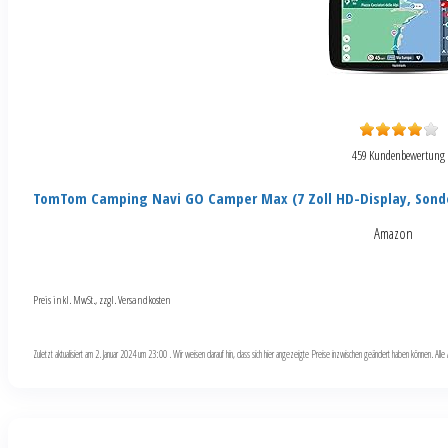
459 Kundenbewertung
TomTom Camping Navi GO Camper Max (7 Zoll HD-Display, Sond
Amazon
Preis inkl. MwSt., zzgl. Versandkosten
Zuletzt aktualisiert am 2. Januar 2024 um 23:00 . Wir weisen darauf hin, dass sich hier angezeigte Preise inzwischen geändert haben können. Al