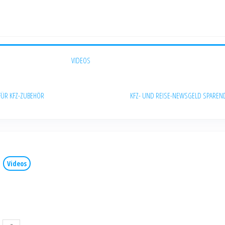
VIDEOS
FÜR KFZ-ZUBEHÖR
KFZ- UND REISE-NEWS
GELD SPAREN
Videos