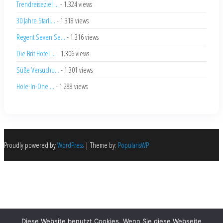
Trendreiseziel ...
- 1.324 views
30 Jahre Starli...
- 1.318 views
Regent Seven Se...
- 1.316 views
Die Brit Hotel ...
- 1.306 views
Süße Versuchu...
- 1.301 views
Hole-In-One ...
- 1.288 views
Proudly powered by
WordPress
|
Theme by:
PopularisWP
Diese Website benutzt Cookies. Wenn Sie diese Webseite