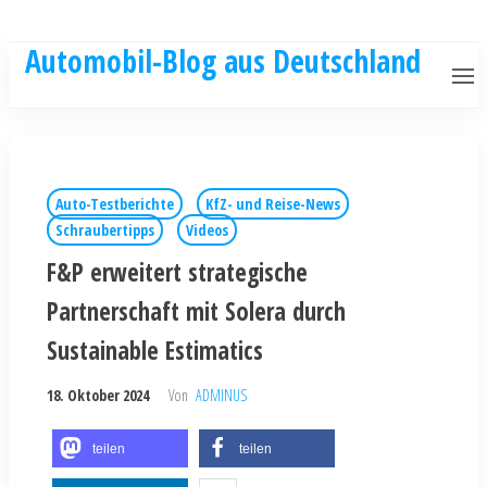
Automobil-Blog aus Deutschland
Auto-Testberichte
KfZ- und Reise-News
Schraubertipps
Videos
F&P erweitert strategische
Partnerschaft mit Solera durch
Sustainable Estimatics
18. Oktober 2024
Von
ADMINUS
teilen
teilen