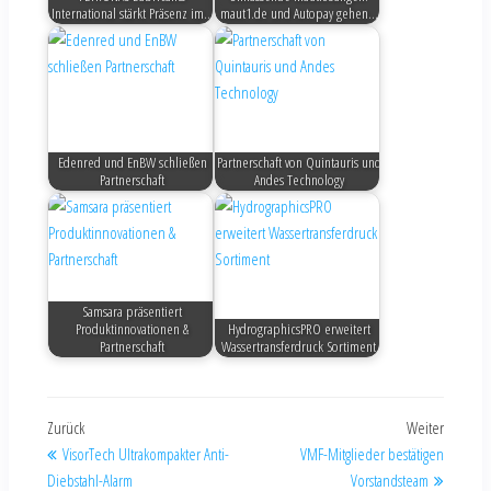
International stärkt Präsenz im…
maut1.de und Autopay gehen…
Edenred und EnBW schließen
Partnerschaft von Quintauris und
Partnerschaft
Andes Technology
Samsara präsentiert
Produktinnovationen &
HydrographicsPRO erweitert
Partnerschaft
Wassertransferdruck Sortiment
Zurück
Weiter
VisorTech Ultrakompakter Anti-
VMF-Mitglieder bestätigen
Diebstahl-Alarm
Vorstandsteam