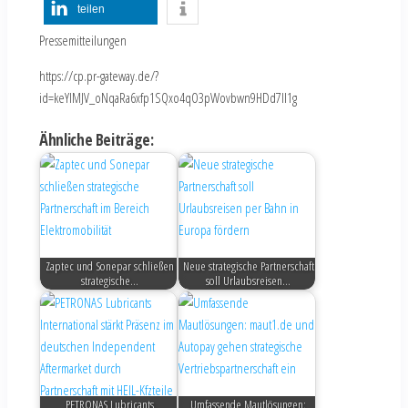
teilen
Pressemitteilungen
https://cp.pr-gateway.de/?
id=keYlMJV_oNqaRa6xfp1SQxo4qO3pWovbwn9HDd7Il1g
Ähnliche Beiträge:
Zaptec und Sonepar schließen
Neue strategische Partnerschaft
strategische…
soll Urlaubsreisen…
PETRONAS Lubricants
Umfassende Mautlösungen: