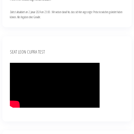
Zuletzt aktualisiert am 2. Januar 2024 um 23:00 . Wir weisen darauf hin, dass sich hier angezeigte Preise inzwischen geändert haben
können. Alle Angaben ohne Gewähr.
SEAT LEON CUPRA TEST