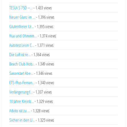
TESLA S 75D –...
- 1.433 views
Neuer Glanz im ...
- 1.396 views
Glutenfreier Ur...
- 1.395 views
Hüa und Ohmmm...
- 1.374 views
Autotest Leon C...
- 1.371 views
Die Luft ist re...
- 1.364 views
Beach Club Hots...
- 1.349 views
Saisonstart Abe...
- 1.346 views
ETS-Plus-Fernan...
- 1.340 views
Verlängerung f...
- 1.337 views
10 Jahre Kleinb...
- 1.329 views
Advito rät zu ...
- 1.328 views
Sicher in den U...
- 1.325 views