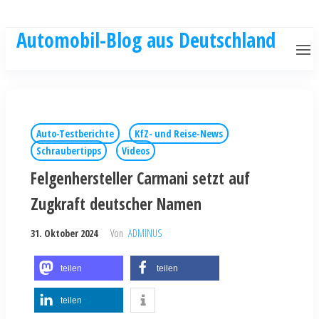
Automobil-Blog aus Deutschland
Auto-Testberichte
KfZ- und Reise-News
Schraubertipps
Videos
Felgenhersteller Carmani setzt auf
Zugkraft deutscher Namen
31. Oktober 2024
Von
ADMINUS
teilen
teilen
teilen