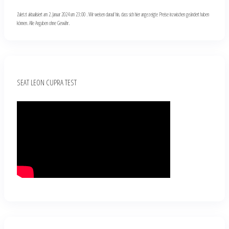
Zuletzt aktualisiert am 2. Januar 2024 um 23:00 . Wir weisen darauf hin, dass sich hier angezeigte Preise inzwischen geändert haben
können. Alle Angaben ohne Gewähr.
SEAT LEON CUPRA TEST