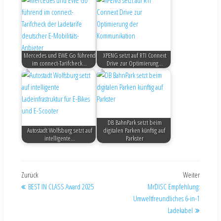
Mercedes und EWE Go führend
XPENG setzt auf RTI Connext
im connect-Tarifcheck…
Drive zur Optimierung…
DB BahnPark setzt beim
Autostadt Wolfsburg setzt auf
digitalen Parken künftig auf
intelligente…
Parkster
Zurück
Weiter
BEST IN CLASS Award 2025
MrDISC Empfehlung:
Umweltfreundliches 6-in-1
Ladekabel