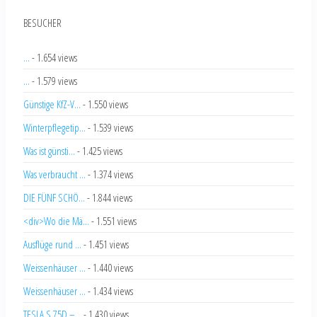
BESUCHER
...
- 1.654 views
...
- 1.579 views
Günstige KfZ-V...
- 1.550 views
Winterpflegetip...
- 1.539 views
Was ist günsti...
- 1.425 views
Was verbraucht ...
- 1.374 views
DIE FÜNF SCHÖ...
- 1.844 views
<div>Wo die Mä...
- 1.551 views
Ausflüge rund ...
- 1.451 views
Weissenhäuser ...
- 1.440 views
Weissenhäuser ...
- 1.434 views
TESLA S 75D –...
- 1.430 views