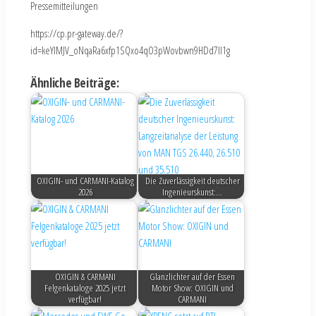
Pressemitteilungen
https://cp.pr-gateway.de/?
id=keYlMJV_oNqaRa6xfp1SQxo4qO3pWovbwn9HDd7Il1g
Ähnliche Beiträge:
OXIGIN- und CARMANI-Katalog
Die Zuverlässigkeit deutscher
2026
Ingenieurskunst:…
OXIGIN & CARMANI
Glanzlichter auf der Essen
Felgenkataloge 2025 jetzt
Motor Show: OXIGIN und
verfügbar!
CARMANI