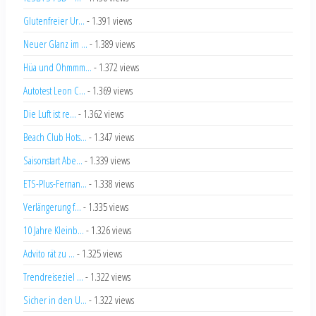
Glutenfreier Ur...
- 1.391 views
Neuer Glanz im ...
- 1.389 views
Hüa und Ohmmm...
- 1.372 views
Autotest Leon C...
- 1.369 views
Die Luft ist re...
- 1.362 views
Beach Club Hots...
- 1.347 views
Saisonstart Abe...
- 1.339 views
ETS-Plus-Fernan...
- 1.338 views
Verlängerung f...
- 1.335 views
10 Jahre Kleinb...
- 1.326 views
Advito rät zu ...
- 1.325 views
Trendreiseziel ...
- 1.322 views
Sicher in den U...
- 1.322 views