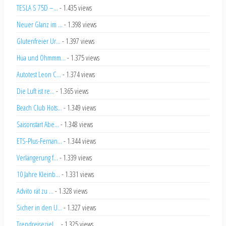
TESLA S 75D –...
- 1.435 views
Neuer Glanz im ...
- 1.398 views
Glutenfreier Ur...
- 1.397 views
Hüa und Ohmmm...
- 1.375 views
Autotest Leon C...
- 1.374 views
Die Luft ist re...
- 1.365 views
Beach Club Hots...
- 1.349 views
Saisonstart Abe...
- 1.348 views
ETS-Plus-Fernan...
- 1.344 views
Verlängerung f...
- 1.339 views
10 Jahre Kleinb...
- 1.331 views
Advito rät zu ...
- 1.328 views
Sicher in den U...
- 1.327 views
Trendreiseziel ...
- 1.325 views