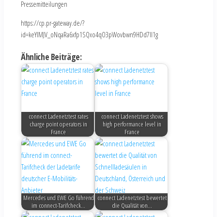
Pressemitteilungen
https://cp.pr-gateway.de/?
id=keYlMJV_oNqaRa6xfp1SQxo4qO3pWovbwn9HDd7Il1g
Ähnliche Beiträge:
connect Ladenetztest rates
connect Ladenetztest shows
charge point operators in
high performance level in
France
France
Mercedes und EWE Go führend
connect Ladenetztest bewertet
im connect-Tarifcheck…
die Qualität von…