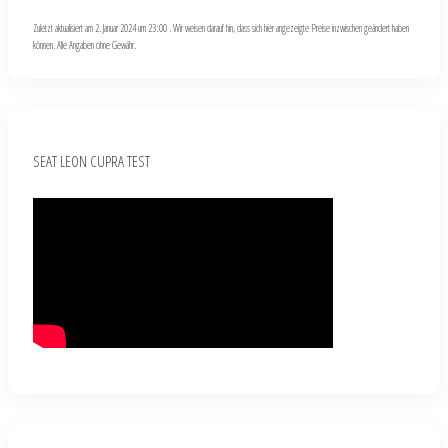
Zuletzt aktualisiert am 2. Januar 2024 um 23:00 . Wir weisen darauf hin, dass sich hier angezeigte Preise inzwischen geändert haben
können. Alle Angaben ohne Gewähr.
SEAT LEON CUPRA TEST