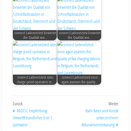
connect Ladenetztest bewertet
connect Ladenetztest bewertet
die Qualität von…
die Qualität von…
connect Ladenetztest rates
connect Ladenetztest once
charge point operators in…
again assesses the quality…
Zurück
Weiter
MrDISC Empfehlung:
Asahi Kasei und Honda
Umweltfreundliches 6-in-1
unterzeichnen
Ladekabel
Aktionärsvereinbarung