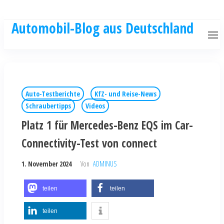
Automobil-Blog aus Deutschland
Auto-Testberichte
KfZ- und Reise-News
Schraubertipps
Videos
Platz 1 für Mercedes-Benz EQS im Car-
Connectivity-Test von connect
1. November 2024
Von
ADMINUS
teilen
teilen
teilen