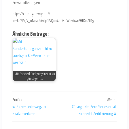
Pressemitteilungen
https://cp.pr-gateway.de/?
id=keYlMJV_oNqaRa6xfp1SQxo4qO3pWovbwn9HDd7Il1g
Ähnliche Beiträge:
Mit Sonderkündigungsrecht zu
günstigem…
Zurück
Weiter
Sicher unterwegs im
XCharge Net Zero Series erhält
Straßenverkehr
Eichrecht-Zertifizierung