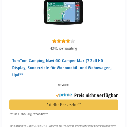
459 Kundenbewertung
TomTom Camping Navi GO Camper Max (7 Zoll HD-
Display, Sonderziele für Wohnmobil- und Wohnwagen,
Upd**
Amazon
Preis nicht verfügbar
Aktuellen Preis ansehen**
Preis inkl. MwSt., zzgl. Versandkosten
Zuletzt aktualisiert am 2. Januar 2024 um 23:00 . Wir weisen darauf hin, dass sich hier angezeigte Preise inzwischen geändert haben