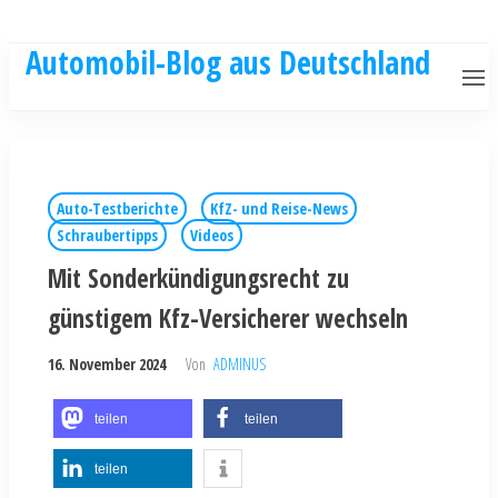
Automobil-Blog aus Deutschland
Auto-Testberichte
KfZ- und Reise-News
Schraubertipps
Videos
Mit Sonderkündigungsrecht zu
günstigem Kfz-Versicherer wechseln
16. November 2024
Von
ADMINUS
teilen
teilen
teilen