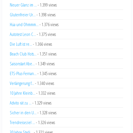
Neuer Glanz im ...
- 1.399 views
Glutenfreier Ur...
- 1.398 views
Hüa und Ohmmm...
- 1.376 views
Autotest Leon C...
- 1.375 views
Die Luft ist re...
- 1.366 views
Beach Club Hots...
- 1.351 views
Saisonstart Abe...
- 1.349 views
ETS-Plus-Fernan...
- 1.345 views
Verlängerung f...
- 1.340 views
10 Jahre Kleinb...
- 1.332 views
Advito rät zu ...
- 1.329 views
Sicher in den U...
- 1.328 views
Trendreiseziel ...
- 1.326 views
30 Jahre Starli...
- 1.321 views