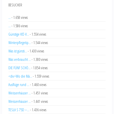
BESUCHER
...
- 1.658 views
...
- 1.586 views
Günstige KfZ-V...
- 1.554 views
Winterpflegetip...
- 1.544 views
Was ist günsti...
- 1.430 views
Was verbraucht ...
- 1.380 views
DIE FÜNF SCHÖ...
- 1.854 views
<div>Wo die Mä...
- 1.559 views
Ausflüge rund ...
- 1.460 views
Weissenhäuser ...
- 1.451 views
Weissenhäuser ...
- 1.441 views
TESLA S 75D –...
- 1.436 views