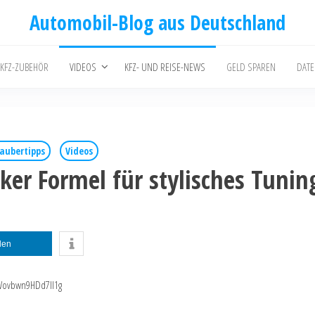
Automobil-Blog aus Deutschland
 KFZ-ZUBEHÖR
VIDEOS
KFZ- UND REISE-NEWS
GELD SPAREN
DAT
aubertipps
Videos
rker Formel für stylisches Tunin
ilen
pWovbwn9HDd7Il1g