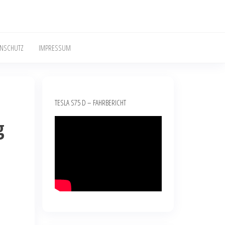
ENSCHUTZ
IMPRESSUM
TESLA S75 D – FAHRBERICHT
g