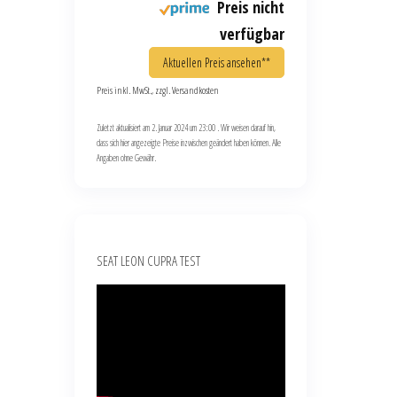
Preis nicht
verfügbar
Aktuellen Preis ansehen**
Preis inkl. MwSt., zzgl. Versandkosten
Zuletzt aktualisiert am 2. Januar 2024 um 23:00 . Wir weisen darauf hin,
dass sich hier angezeigte Preise inzwischen geändert haben können. Alle
Angaben ohne Gewähr.
SEAT LEON CUPRA TEST