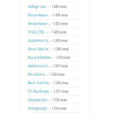
Ausflüge rund ...
- 1.449 views
Weissenhäuser ...
- 1.438 views
Weissenhäuser ...
- 1.433 views
TESLA S 75D –...
- 1.429 views
Glutenfreier Ur...
- 1.390 views
Neuer Glanz im ...
- 1.388 views
Hüa und Ohmmm...
- 1.370 views
Autotest Leon C...
- 1.367 views
Die Luft ist re...
- 1.360 views
Beach Club Hots...
- 1.345 views
ETS-Plus-Fernan...
- 1.337 views
Saisonstart Abe...
- 1.336 views
Verlängerung f...
- 1.334 views