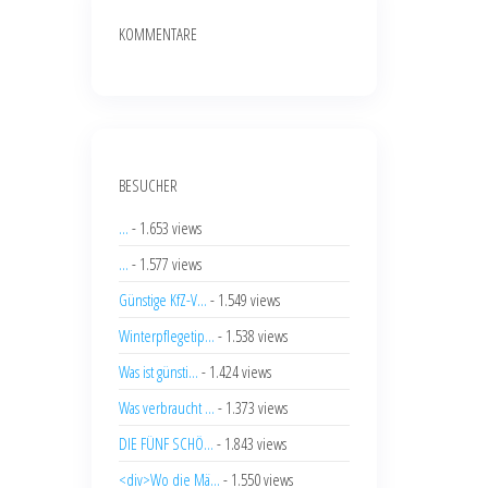
KOMMENTARE
BESUCHER
...
- 1.653 views
...
- 1.577 views
Günstige KfZ-V...
- 1.549 views
Winterpflegetip...
- 1.538 views
Was ist günsti...
- 1.424 views
Was verbraucht ...
- 1.373 views
DIE FÜNF SCHÖ...
- 1.843 views
<div>Wo die Mä...
- 1.550 views