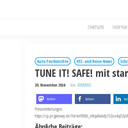
STARTSEITE
SHOP FÜR
Auto-Testberichte
KfZ- und Reise-News
Schr
TUNE IT! SAFE! mit sta
30. November 2024
Von
ADMINUS
teilen
teilen
te
Pressemitteilungen
https://cp.pr-gateway.de/?id=keYlMJV_oNqaRa6xfp1SQxo4qO3
Ähnliche Beiträge: