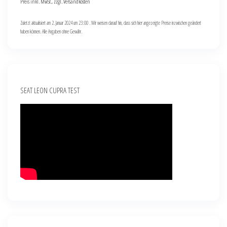
Preis inkl. MwSt., zzgl. Versandkosten
Zuletzt aktualisiert am 2. Januar 2024 um 23:00 . Wir weisen darauf hin, dass sich hier angezeigte Preise inzwischen geändert
haben können. Alle Angaben ohne Gewähr.
SEAT LEON CUPRA TEST