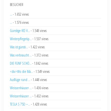
BESUCHER
...
- 1.652 views
...
- 1.576 views
Günstige KfZ-V...
- 1.548 views
Winterpflegetip...
- 1.537 views
Was ist günsti...
- 1.422 views
Was verbraucht ...
- 1.372 views
DIE FÜNF SCHÖ...
- 1.842 views
<div>Wo die Mä...
- 1.549 views
Ausflüge rund ...
- 1.448 views
Weissenhäuser ...
- 1.436 views
Weissenhäuser ...
- 1.432 views
TESLA S 75D –...
- 1.428 views