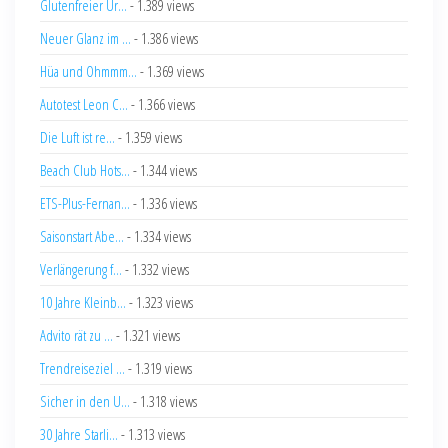
Glutenfreier Ur...
- 1.389 views
Neuer Glanz im ...
- 1.386 views
Hüa und Ohmmm...
- 1.369 views
Autotest Leon C...
- 1.366 views
Die Luft ist re...
- 1.359 views
Beach Club Hots...
- 1.344 views
ETS-Plus-Fernan...
- 1.336 views
Saisonstart Abe...
- 1.334 views
Verlängerung f...
- 1.332 views
10 Jahre Kleinb...
- 1.323 views
Advito rät zu ...
- 1.321 views
Trendreiseziel ...
- 1.319 views
Sicher in den U...
- 1.318 views
30 Jahre Starli...
- 1.313 views