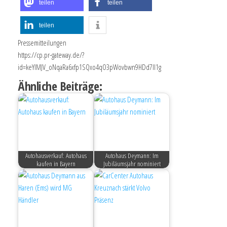
teilen
teilen
teilen
Pressemitteilungen
https://cp.pr-gateway.de/?
id=keYlMJV_oNqaRa6xfp1SQxo4qO3pWovbwn9HDd7Il1g
Ähnliche Beiträge:
Autohausverkauf: Autohaus
Autohaus Deymann: Im
kaufen in Bayern
Jubiläumsjahr nominiert