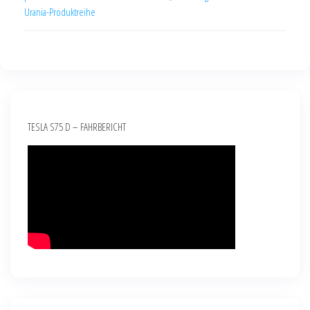
Urania-Produktreihe
TESLA S75 D – FAHRBERICHT