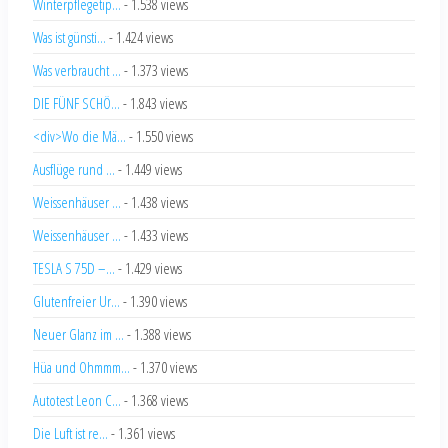
Winterpflegetip...
- 1.538 views
Was ist günsti...
- 1.424 views
Was verbraucht ...
- 1.373 views
DIE FÜNF SCHÖ...
- 1.843 views
<div>Wo die Mä...
- 1.550 views
Ausflüge rund ...
- 1.449 views
Weissenhäuser ...
- 1.438 views
Weissenhäuser ...
- 1.433 views
TESLA S 75D –...
- 1.429 views
Glutenfreier Ur...
- 1.390 views
Neuer Glanz im ...
- 1.388 views
Hüa und Ohmmm...
- 1.370 views
Autotest Leon C...
- 1.368 views
Die Luft ist re...
- 1.361 views