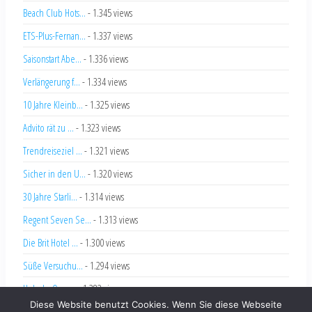
Beach Club Hots...
- 1.345 views
ETS-Plus-Fernan...
- 1.337 views
Saisonstart Abe...
- 1.336 views
Verlängerung f...
- 1.334 views
10 Jahre Kleinb...
- 1.325 views
Advito rät zu ...
- 1.323 views
Trendreiseziel ...
- 1.321 views
Sicher in den U...
- 1.320 views
30 Jahre Starli...
- 1.314 views
Regent Seven Se...
- 1.313 views
Die Brit Hotel ...
- 1.300 views
Süße Versuchu...
- 1.294 views
Hole-In-One ...
- 1.283 views
Diese Website benutzt Cookies. Wenn Sie diese Webseite