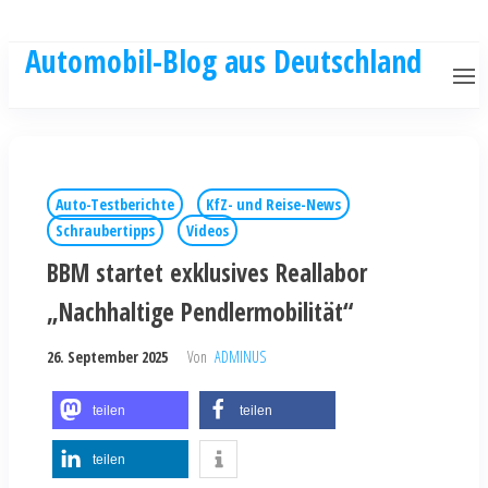
Automobil-Blog aus Deutschland
Auto-Testberichte
KfZ- und Reise-News
Schraubertipps
Videos
BBM startet exklusives Reallabor
„Nachhaltige Pendlermobilität“
26. September 2025
Von
ADMINUS
teilen
teilen
teilen