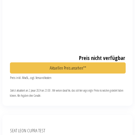
Preis nicht verfügbar
Aktuellen Preis ansehen**
Preis inkl. MwSt., zzgl. Versandkosten
Zuletzt aktualisiert am 2. Januar 2024 um 23:00 . Wir weisen darauf hin, dass sich hier angezeigte Preise inzwischen geändert haben
können. Alle Angaben ohne Gewähr.
SEAT LEON CUPRA TEST