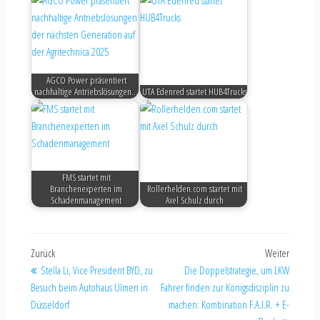
AGCO Power präsentiert
nachhaltige Antriebslösungen…
UTA Edenred startet HUB4Trucks
FMS startet mit
Branchenexperten im
Rollerhelden.com startet mit
Schadenmanagement
Axel Schulz durch
Zurück
Weiter
Stella Li, Vice President BYD, zu
Die Doppelstrategie, um LKW
Besuch beim Autohaus Ulmen in
Fahrer finden zur Königsdisziplin zu
Düsseldorf
machen: Kombination F.A.I.R. + E-