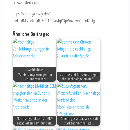
Pressemitteilungen
https://cp.pr-gateway.de/?
id=keYlMJV_oNqaRa6xfp1SQxo4qO3pWovbwn9HDd7Il1g
Ähnliche Beiträge:
Nachhaltige
Verkleidungslösungen im
eprimo und Citroen bringen
Schienenverkehr
die nachhaltige Zukunft…
Nachhaltige Mobilität: BBM
Zukunft gestalten, Wirtschaft
engagiert sich im Bündnis…
stärken: Nachhaltige…