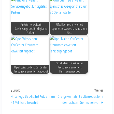
Parkster erweitert
UTA Edenred erweitert
Serviceangebot für digitales
spanisches Akzeptanznetz um
Parken
80…
Opel Mainz: CarCenter
Opel Wiesbaden: CarCenter
Kreuznach erweitert
Kreuznach erweitert Angebot
Fahrzeugangebot
Zurück
Weiter
Carvago Blacklist hat Autofahrern
ChargePoint stellt Softwareplattform
44 Mil. Euro bewahrt
der nächsten Generation vor