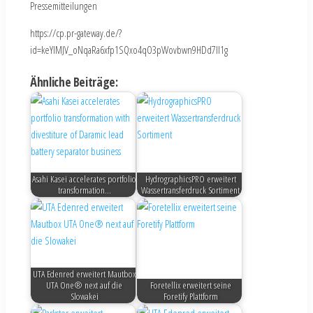
Pressemitteilungen
https://cp.pr-gateway.de/?
id=keYlMJV_oNqaRa6xfp1SQxo4qO3pWovbwn9HDd7Il1g
Ähnliche Beiträge:
Asahi Kasei accelerates portfolio
HydrographicsPRO erweitert
transformation…
Wassertransferdruck Sortiment
UTA Edenred erweitert Mautbox
UTA One® next auf die
Foretellix erweitert seine
Slowakei
Foretify Plattform