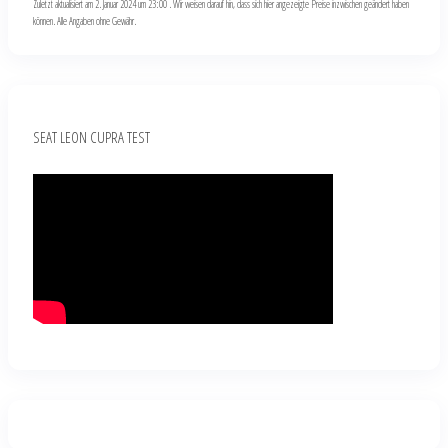
Zuletzt aktualisiert am 2. Januar 2024 um 23:00 . Wir weisen darauf hin, dass sich hier angezeigte Preise inzwischen geändert haben
können. Alle Angaben ohne Gewähr.
SEAT LEON CUPRA TEST