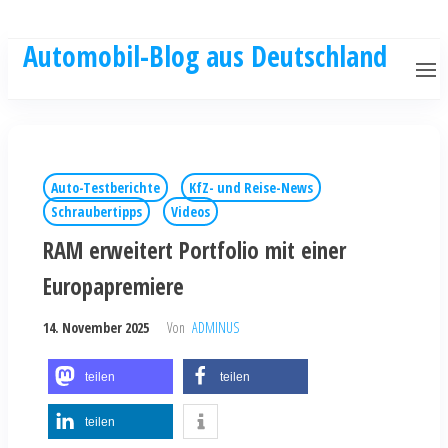
Automobil-Blog aus Deutschland
Auto-Testberichte
KfZ- und Reise-News
Schraubertipps
Videos
RAM erweitert Portfolio mit einer
Europapremiere
14. November 2025
Von
ADMINUS
teilen
teilen
teilen