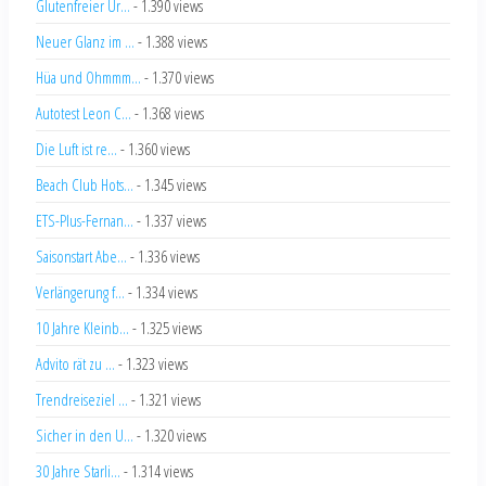
Glutenfreier Ur...
- 1.390 views
Neuer Glanz im ...
- 1.388 views
Hüa und Ohmmm...
- 1.370 views
Autotest Leon C...
- 1.368 views
Die Luft ist re...
- 1.360 views
Beach Club Hots...
- 1.345 views
ETS-Plus-Fernan...
- 1.337 views
Saisonstart Abe...
- 1.336 views
Verlängerung f...
- 1.334 views
10 Jahre Kleinb...
- 1.325 views
Advito rät zu ...
- 1.323 views
Trendreiseziel ...
- 1.321 views
Sicher in den U...
- 1.320 views
30 Jahre Starli...
- 1.314 views