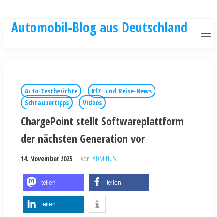
Automobil-Blog aus Deutschland
Auto-Testberichte
KfZ- und Reise-News
Schraubertipps
Videos
ChargePoint stellt Softwareplattform
der nächsten Generation vor
14. November 2025
Von
ADMINUS
teilen
teilen
teilen