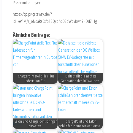
Pressemitteilungen
https://cp.pr-gateway.de/?
id=keYlMJV_oNqaRa6xfp1SQxo4qO3pWovbwn9HDd7Il1g
Ähnliche Beiträge:
ChargePoint stellt Flex Plus
Delta stellt die nächste
Ladestation für…
Generation der DC Wallbox…
Eaton und ChargePoint bringen
ChargePoint und Eaton
innovative…
schließen branchenweit erste…