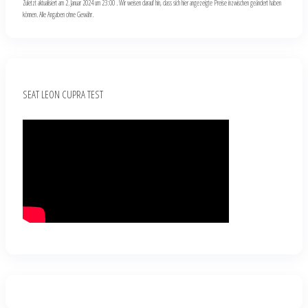
Zuletzt aktualisiert am 2. Januar 2024 um 23:00 . Wir weisen darauf hin, dass sich hier angezeigte Preise inzwischen geändert haben
können. Alle Angaben ohne Gewähr.
SEAT LEON CUPRA TEST