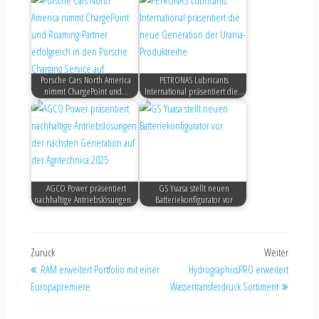
Porsche Cars North America
PETRONAS Lubricants
nimmt ChargePoint und…
International präsentiert die…
AGCO Power präsentiert
GS Yuasa stellt neuen
nachhaltige Antriebslösungen…
Batteriekonfigurator vor
Zurück
Weiter
RAM erweitert Portfolio mit einer
HydrographicsPRO erweitert
Europapremiere
Wassertransferdruck Sortiment