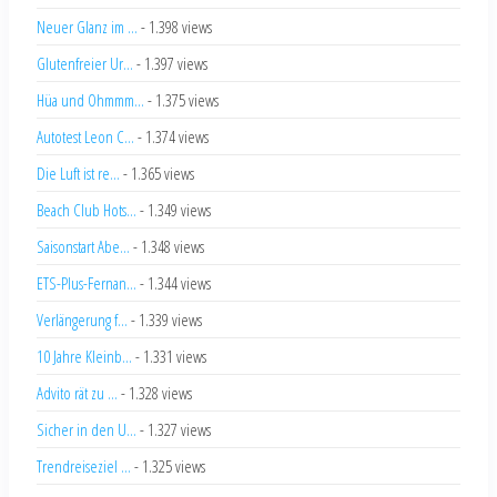
Neuer Glanz im ...
- 1.398 views
Glutenfreier Ur...
- 1.397 views
Hüa und Ohmmm...
- 1.375 views
Autotest Leon C...
- 1.374 views
Die Luft ist re...
- 1.365 views
Beach Club Hots...
- 1.349 views
Saisonstart Abe...
- 1.348 views
ETS-Plus-Fernan...
- 1.344 views
Verlängerung f...
- 1.339 views
10 Jahre Kleinb...
- 1.331 views
Advito rät zu ...
- 1.328 views
Sicher in den U...
- 1.327 views
Trendreiseziel ...
- 1.325 views