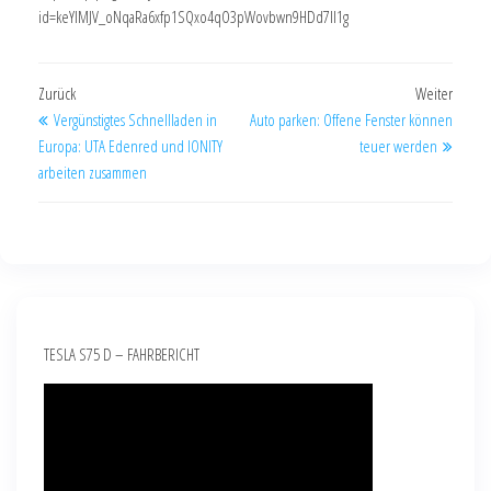
id=keYlMJV_oNqaRa6xfp1SQxo4qO3pWovbwn9HDd7Il1g
Zurück
Weiter
Vergünstigtes Schnellladen in
Auto parken: Offene Fenster können
Europa: UTA Edenred und IONITY
teuer werden
arbeiten zusammen
TESLA S75 D – FAHRBERICHT