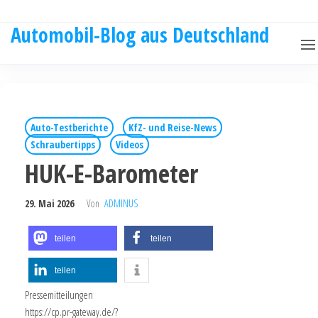
Automobil-Blog aus Deutschland
Auto-Testberichte
KfZ- und Reise-News
Schraubertipps
Videos
HUK-E-Barometer
29. Mai 2026
Von
ADMINUS
teilen
teilen
teilen
Pressemitteilungen
https://cp.pr-gateway.de/?