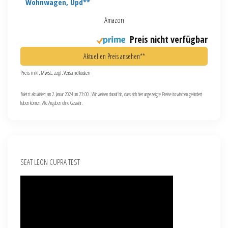
Wohnwagen, Upd**
Amazon
Preis nicht verfügbar
Aktuellen Preis ansehen**
Preis inkl. MwSt., zzgl. Versandkosten
Zuletzt aktualisiert am 2. Januar 2024 um 23:00 . Wir weisen darauf hin, dass sich hier angezeigte Preise inzwischen geändert
haben können. Alle Angaben ohne Gewähr.
SEAT LEON CUPRA TEST