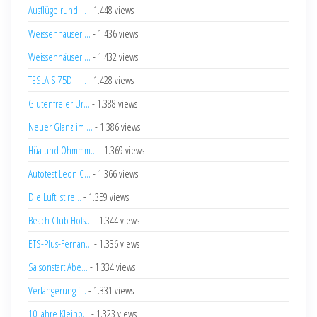
Ausflüge rund ...
- 1.448 views
Weissenhäuser ...
- 1.436 views
Weissenhäuser ...
- 1.432 views
TESLA S 75D –...
- 1.428 views
Glutenfreier Ur...
- 1.388 views
Neuer Glanz im ...
- 1.386 views
Hüa und Ohmmm...
- 1.369 views
Autotest Leon C...
- 1.366 views
Die Luft ist re...
- 1.359 views
Beach Club Hots...
- 1.344 views
ETS-Plus-Fernan...
- 1.336 views
Saisonstart Abe...
- 1.334 views
Verlängerung f...
- 1.331 views
10 Jahre Kleinb...
- 1.323 views