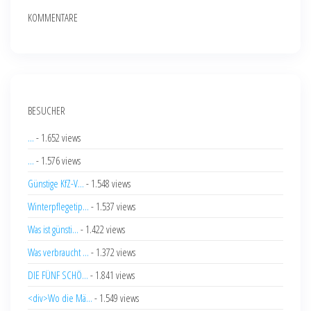
KOMMENTARE
BESUCHER
...
- 1.652 views
...
- 1.576 views
Günstige KfZ-V...
- 1.548 views
Winterpflegetip...
- 1.537 views
Was ist günsti...
- 1.422 views
Was verbraucht ...
- 1.372 views
DIE FÜNF SCHÖ...
- 1.841 views
<div>Wo die Mä...
- 1.549 views