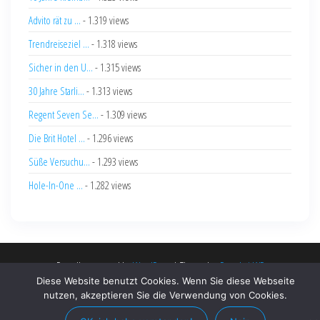
Advito rät zu ...
- 1.319 views
Trendreiseziel ...
- 1.318 views
Sicher in den U...
- 1.315 views
30 Jahre Starli...
- 1.313 views
Regent Seven Se...
- 1.309 views
Die Brit Hotel ...
- 1.296 views
Süße Versuchu...
- 1.293 views
Hole-In-One ...
- 1.282 views
Proudly powered by
WordPress
|
Theme by:
PopularisWP
Diese Website benutzt Cookies. Wenn Sie diese Webseite
nutzen, akzeptieren Sie die Verwendung von Cookies.