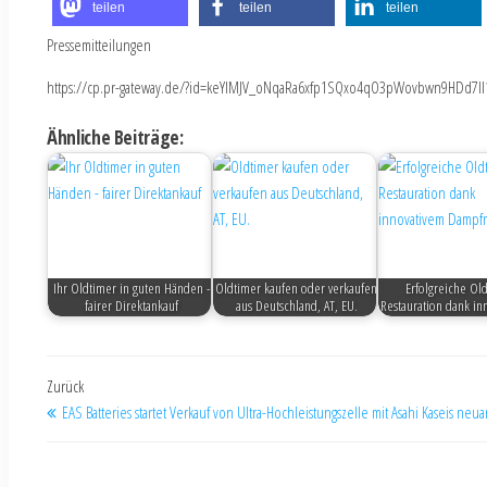
teilen
teilen
teilen
Pressemitteilungen
https://cp.pr-gateway.de/?id=keYlMJV_oNqaRa6xfp1SQxo4qO3pWovbwn9HDd7Il
Ähnliche Beiträge:
Ihr Oldtimer in guten Händen -
Oldtimer kaufen oder verkaufen
Erfolgreiche Ol
fairer Direktankauf
aus Deutschland, AT, EU.
Restauration dank i
Zurück
EAS Batteries startet Verkauf von Ultra-Hochleistungszelle mit Asahi Kaseis neu