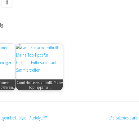
1g
dtimer-
Camil Humackic enthüllt: Meine
nnovativem…
Top-Tipps für…
artigem Elektrolyten Acetolyte™
EAS Batteries Starts