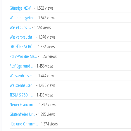
Günstige KfZ-V...
- 1.552 views
Winterpflegetip...
- 1.542 views
Was ist günsti...
- 1.428 views
Was verbraucht ...
- 1.378 views
DIE FÜNF SCHÖ...
- 1.852 views
<div>Wo die Mä...
- 1.557 views
Ausflüge rund ...
- 1.456 views
Weissenhäuser ...
- 1.444 views
Weissenhäuser ...
- 1.436 views
TESLA S 75D –...
- 1.433 views
Neuer Glanz im ...
- 1.397 views
Glutenfreier Ur...
- 1.395 views
Hüa und Ohmmm...
- 1.374 views