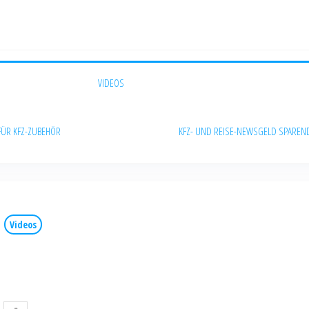
VIDEOS
FÜR KFZ-ZUBEHÖR
KFZ- UND REISE-NEWS
GELD SPAREN
Videos