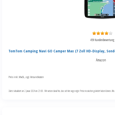
459 Kundenbewertung
TomTom Camping Navi GO Camper Max (7 Zoll HD-Display, Sond
Amazon
Preis inkl. MwSt., zzgl. Versandkosten
Zuletzt aktualisiert am 2. Januar 2024 um 23:00 . Wir weisen darauf hin, dass sich hier angezeigte Preise inzwischen geändert haben können. Al