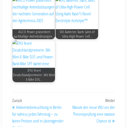
AGCO Power präsentiert
EAS Batteries Starts Sales of
nachhaltige Antriebslösungen…
Ultra-High-Power Cell…
DYU feiert
Deutschlandpremiere: Mit Mini-
E-Bike D3S…
Zurück
Weiter
Ambientebeleuchtung in Berlin
Warum der neue VKU vor der
für nahezu jedes Fahrzeug – zu
Theorieprüfung eine massive
fairen Preisen und in überragender
Chance ist