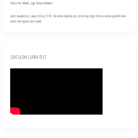
Preis inkl. MwSt., zzgl. Versandkosten
Zuletzt aktualisiert am 2. Januar 2024 um 23:00 . Wir weisen darauf hin, dass sich hier angezeigte Preise inzwischen geändert haben
können. Alle Angaben ohne Gewähr.
SEAT LEON CUPRA TEST