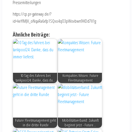
Pressemitteilungen
https://cp.pr-gateway.de/?
id=keYlMJV_oNqaRa6xfp1SQxo4qO3pWovbwn9HDd7Il1g
Ähnliche Beiträge:
10 Tag des Fahrers bei
Kompaktes Wissen: Future
tankpool24: Danke, dass du…
Fleetmanagement
Future Fleetmanagement geht
Mobilitätsverband: Zukunft
in die dritte Runde
beginnt jetzt - Future…