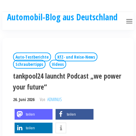
Automobil-Blog aus Deutschland
Auto-Testberichte
KfZ- und Reise-News
Schraubertipps
Videos
tankpool24 launcht Podcast „we power
your future“
26. Juni 2026
Von
ADMINUS
teilen
teilen
teilen