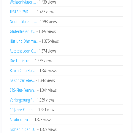
Weissenhäuser ...
- 1.439 views
TESLA S 75D –...
- 1.435 views
Neuer Glanz im ...
- 1.398 views
Glutenfreier Ur...
- 1.397 views
Hüa und Ohmmm...
- 1.375 views
Autotest Leon C...
- 1.374 views
Die Luft ist re...
- 1.365 views
Beach Club Hots...
- 1.349 views
Saisonstart Abe...
- 1.348 views
ETS-Plus-Fernan...
- 1.344 views
Verlängerung f...
- 1.339 views
10 Jahre Kleinb...
- 1.331 views
Advito rät zu ...
- 1.328 views
Sicher in den U...
- 1.327 views