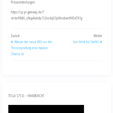
Pressemitteilungen
https://cp.pr-gateway.de/?
id=keYlMJV_oNqaRa6xfp1SQxo4qO3pWovbwn9HDd7Il1g
Zurück
Weiter
Warum der neue VKU vor der
Von Helm bis Stiefel
Theorieprüfung eine massive
Chance ist
TESLA S75 D – FAHRBERICHT