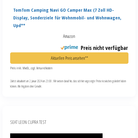
TomTom Camping Navi GO Camper Max (7 Zoll HD-
Display, Sonderziele für Wohnmobil- und Wohnwagen,
Upd**
Amazon
Preis nicht verfügbar
Aktuellen Preis ansehen**
Preis inkl. MwSt., zzgl. Versandkosten
Zuletzt aktualisiert am 2. Januar 2024 um 23:00 . Wir weisen darauf hin, dass sich hier angezeigte Preise inzwischen geändert haben
können. Alle Angaben ohne Gewähr.
SEAT LEON CUPRA TEST