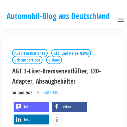
Automobil-Blog aus Deutschland
Auto-Testberichte
KfZ- und Reise-News
Schraubertipps
Videos
AGT 3-Liter-Bremsenentlüfter, E20-
Adapter, Absaugbehälter
30. Juni 2026
Von
ADMINUS
teilen
teilen
teilen