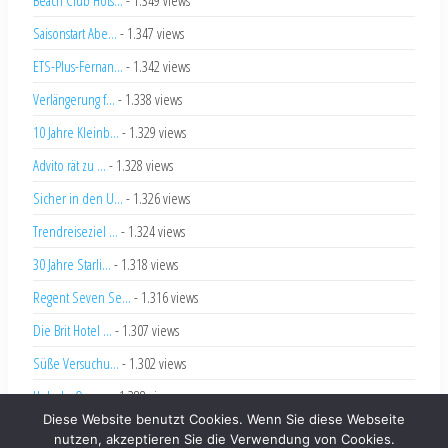
Saisonstart Abe...
- 1.347 views
ETS-Plus-Fernan...
- 1.342 views
Verlängerung f...
- 1.338 views
10 Jahre Kleinb...
- 1.329 views
Advito rät zu ...
- 1.328 views
Sicher in den U...
- 1.326 views
Trendreiseziel ...
- 1.324 views
30 Jahre Starli...
- 1.318 views
Regent Seven Se...
- 1.316 views
Die Brit Hotel ...
- 1.307 views
Süße Versuchu...
- 1.302 views
Hole-In-One ...
- 1.288 views
Diese Website benutzt Cookies. Wenn Sie diese Webseite
nutzen, akzeptieren Sie die Verwendung von Cookies.