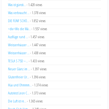
Was ist günsti...
- 1.428 views
Was verbraucht ...
- 1.378 views
DIE FÜNF SCHÖ...
- 1.852 views
<div>Wo die Mä...
- 1.557 views
Ausflüge rund ...
- 1.457 views
Weissenhäuser ...
- 1.447 views
Weissenhäuser ...
- 1.438 views
TESLA S 75D –...
- 1.433 views
Neuer Glanz im ...
- 1.397 views
Glutenfreier Ur...
- 1.396 views
Hüa und Ohmmm...
- 1.374 views
Autotest Leon C...
- 1.373 views
Die Luft ist re...
- 1.365 views
Beach Club Hots...
- 1.349 views