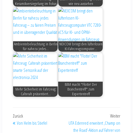
Keramikversiegelung im Fokus
wie neu aussehen
Ambientebeleuchtung in Berlin
NEXCOM bringt den lüfterlosen
für nahezu jedes…
KI-Fahrzeugcomputer…
BBM macht "Flotte! Der
Mehr Sicherheit im Fahrzeug:
Branchentreff" zum
Calterah präsentiert…
Expertentreff
Zurück
Weiter
Von Helm bis Stiefel
UTA Edenred erweitert ‚Champ on
the Road’-Aktion auf Fahrer von