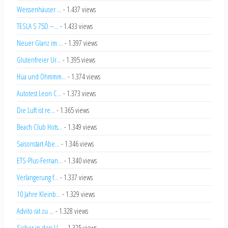
Weissenhäuser ...
- 1.437 views
TESLA S 75D –...
- 1.433 views
Neuer Glanz im ...
- 1.397 views
Glutenfreier Ur...
- 1.395 views
Hüa und Ohmmm...
- 1.374 views
Autotest Leon C...
- 1.373 views
Die Luft ist re...
- 1.365 views
Beach Club Hots...
- 1.349 views
Saisonstart Abe...
- 1.346 views
ETS-Plus-Fernan...
- 1.340 views
Verlängerung f...
- 1.337 views
10 Jahre Kleinb...
- 1.329 views
Advito rät zu ...
- 1.328 views
Sicher in den U...
- 1.325 views