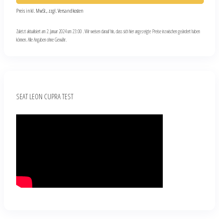
Preis inkl. MwSt., zzgl. Versandkosten
Zuletzt aktualisiert am 2. Januar 2024 um 23:00 . Wir weisen darauf hin, dass sich hier angezeigte Preise inzwischen geändert haben
können. Alle Angaben ohne Gewähr.
SEAT LEON CUPRA TEST