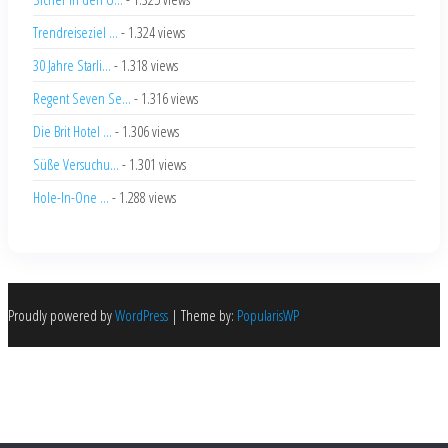
Trendreiseziel ...
- 1.324 views
30 Jahre Starli...
- 1.318 views
Regent Seven Se...
- 1.316 views
Die Brit Hotel ...
- 1.306 views
Süße Versuchu...
- 1.301 views
Hole-In-One ...
- 1.288 views
Proudly powered by
WordPress
|
Theme by:
PopularisWP