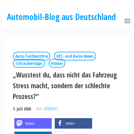
Automobil-Blog aus Deutschland
Auto-Testberichte
KfZ- und Reise-News
Schraubertipps
Videos
„Wusstest du, dass nicht das Fahrzeug
Stress macht, sondern der schlechte
Prozess?“
1. Juli 2026
Von
ADMINUS
teilen
teilen