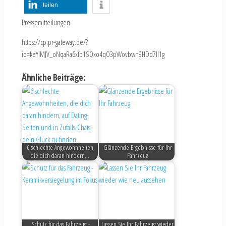
teilen
Pressemitteilungen
https://cp.pr-gateway.de/?
id=keYlMJV_oNqaRa6xfp1SQxo4qO3pWovbwn9HDd7Il1g
Ähnliche Beiträge:
6 schlechte Angewohnheiten,
Glänzende Ergebnisse für Ihr
die dich daran hindern,…
Fahrzeug
Schutz für das Fahrzeug -
Lassen Sie Ihr Fahrzeug wieder