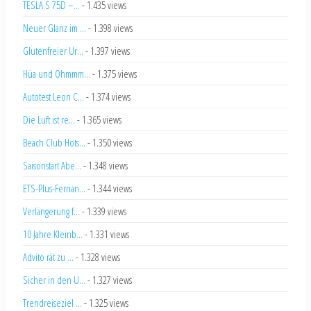
TESLA S 75D –...
- 1.435 views
Neuer Glanz im ...
- 1.398 views
Glutenfreier Ur...
- 1.397 views
Hüa und Ohmmm...
- 1.375 views
Autotest Leon C...
- 1.374 views
Die Luft ist re...
- 1.365 views
Beach Club Hots...
- 1.350 views
Saisonstart Abe...
- 1.348 views
ETS-Plus-Fernan...
- 1.344 views
Verlängerung f...
- 1.339 views
10 Jahre Kleinb...
- 1.331 views
Advito rät zu ...
- 1.328 views
Sicher in den U...
- 1.327 views
Trendreiseziel ...
- 1.325 views