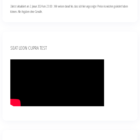
Zuletzt aktualisiert am 2. Januar 2024 um 23:00 . Wir weisen darauf hin, dass sich hier angezeigte Preise inzwischen geändert haben
können. Alle Angaben ohne Gewähr.
SEAT LEON CUPRA TEST