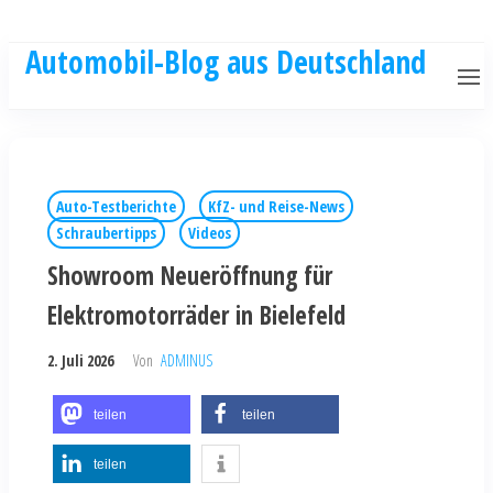
Automobil-Blog aus Deutschland
Auto-Testberichte
KfZ- und Reise-News
Schraubertipps
Videos
Showroom Neueröffnung für
Elektromotorräder in Bielefeld
2. Juli 2026
Von
ADMINUS
teilen
teilen
teilen