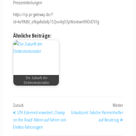
Pressemitteilungen
https://cp.pr-gateway.de/?
id=keYlMJV_oNqaRa6xfp1SQxo4qO3pWovbwn9HDd7Il1g
Ähnliche Beiträge:
Die Zukunft der
Elektromotorräder
Zurück
Weiter
UTA Edenred erweitert ‚Champ
Urlaubszeit: Falsche Pannenhelfer
on the Road’-Aktion auf Fahrer von
auf Beutezug
Elektro-Fahrzeugen