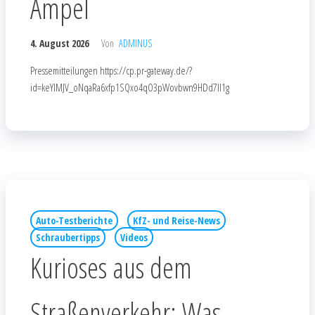
Ampel
4. August 2026
Von
ADMINUS
Pressemitteilungen https://cp.pr-gateway.de/?
id=keYlMJV_oNqaRa6xfp1SQxo4qO3pWovbwn9HDd7Il1g
Auto-Testberichte
KfZ- und Reise-News
Schraubertipps
Videos
Kurioses aus dem
Straßenverkehr: Was