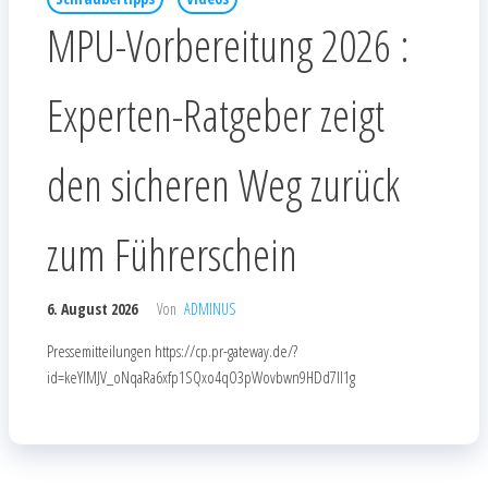
MPU-Vorbereitung 2026 :
Experten-Ratgeber zeigt
den sicheren Weg zurück
zum Führerschein
6. August 2026
Von
ADMINUS
Pressemitteilungen https://cp.pr-gateway.de/?
id=keYlMJV_oNqaRa6xfp1SQxo4qO3pWovbwn9HDd7Il1g