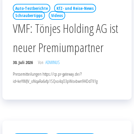
Auto-Testberichte
KfZ- und Reise-News
Schraubertipps
Videos
VMF: Tönjes Holding AG ist
neuer Premiumpartner
30. Juli 2026
Von
ADMINUS
Pressemitteilungen https://cp.pr-gateway.de/?
id=keYlMJV_oNqaRa6xfp1SQxo4qO3pWovbwn9HDd7Il1g