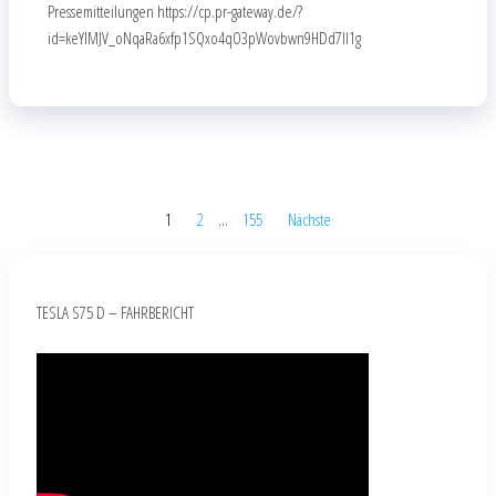
Pressemitteilungen https://cp.pr-gateway.de/?
id=keYlMJV_oNqaRa6xfp1SQxo4qO3pWovbwn9HDd7Il1g
1
2
…
155
Nächste
TESLA S75 D – FAHRBERICHT