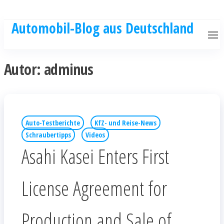
Automobil-Blog aus Deutschland
Autor:
adminus
Auto-Testberichte
KfZ- und Reise-News
Schraubertipps
Videos
Asahi Kasei Enters First
License Agreement for
Production and Sale of