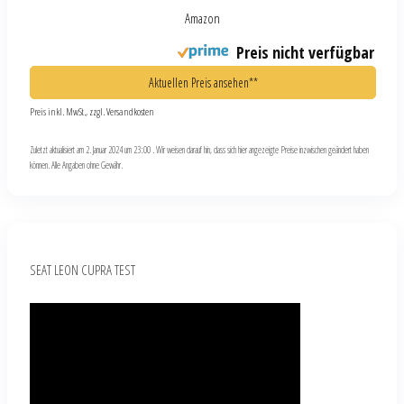
Amazon
Preis nicht verfügbar
Aktuellen Preis ansehen**
Preis inkl. MwSt., zzgl. Versandkosten
Zuletzt aktualisiert am 2. Januar 2024 um 23:00 . Wir weisen darauf hin, dass sich hier angezeigte Preise inzwischen geändert haben
können. Alle Angaben ohne Gewähr.
SEAT LEON CUPRA TEST