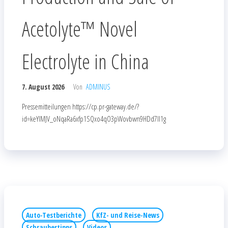
Acetolyte™ Novel
Electrolyte in China
7. August 2026
Von
ADMINUS
Pressemitteilungen https://cp.pr-gateway.de/?
id=keYlMJV_oNqaRa6xfp1SQxo4qO3pWovbwn9HDd7Il1g
Auto-Testberichte
KfZ- und Reise-News
Schraubertipps
Videos