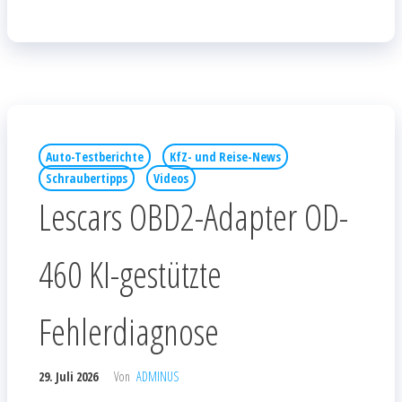
Auto-Testberichte
KfZ- und Reise-News
Schraubertipps
Videos
Lescars OBD2-Adapter OD-
460 KI-gestützte
Fehlerdiagnose
29. Juli 2026
Von
ADMINUS