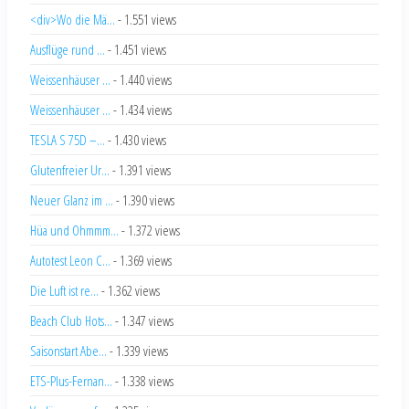
<div>Wo die Mä...
- 1.551 views
Ausflüge rund ...
- 1.451 views
Weissenhäuser ...
- 1.440 views
Weissenhäuser ...
- 1.434 views
TESLA S 75D –...
- 1.430 views
Glutenfreier Ur...
- 1.391 views
Neuer Glanz im ...
- 1.390 views
Hüa und Ohmmm...
- 1.372 views
Autotest Leon C...
- 1.369 views
Die Luft ist re...
- 1.362 views
Beach Club Hots...
- 1.347 views
Saisonstart Abe...
- 1.339 views
ETS-Plus-Fernan...
- 1.338 views