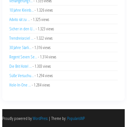
Verlängerung f...
- 1.335 views
10 Jahre Kleinb...
- 1.326 views
Advito rät zu ...
- 1.325 views
Sicher in den U...
- 1.323 views
Trendreiseziel ...
- 1.322 views
30 Jahre Starli...
- 1.316 views
Regent Seven Se...
- 1.314 views
Die Brit Hotel ...
- 1.303 views
Süße Versuchu...
- 1.294 views
Hole-In-One ...
- 1.284 views
Proudly powered by
WordPress
|
Theme by:
PopularisWP