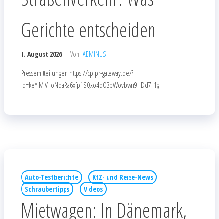
Gerichte entscheiden
1. August 2026
Von
ADMINUS
Pressemitteilungen https://cp.pr-gateway.de/?
id=keYlMJV_oNqaRa6xfp1SQxo4qO3pWovbwn9HDd7Il1g
Auto-Testberichte
KfZ- und Reise-News
Schraubertipps
Videos
Mietwagen: In Dänemark,