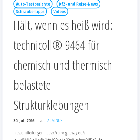
Auto-Testberichte
KfZ- und Reise-News
Schraubertipps
Videos
Hält, wenn es heiß wird:
technicoll® 9464 für
chemisch und thermisch
belastete
Strukturklebungen
30. Juli 2026
Von
ADMINUS
Pressemitteilungen https://cp.pr-gateway.de/?