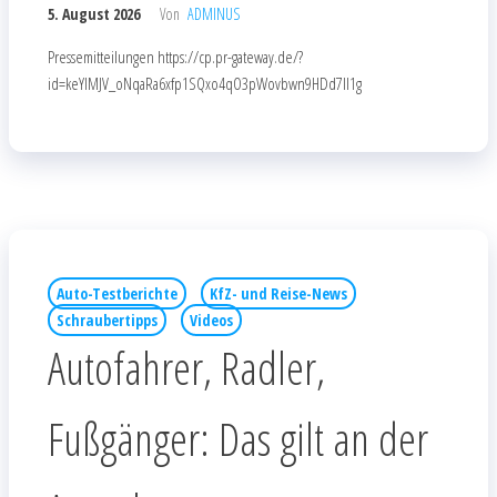
5. August 2026
Von
ADMINUS
Pressemitteilungen https://cp.pr-gateway.de/?
id=keYlMJV_oNqaRa6xfp1SQxo4qO3pWovbwn9HDd7Il1g
Auto-Testberichte
KfZ- und Reise-News
Schraubertipps
Videos
Autofahrer, Radler,
Fußgänger: Das gilt an der