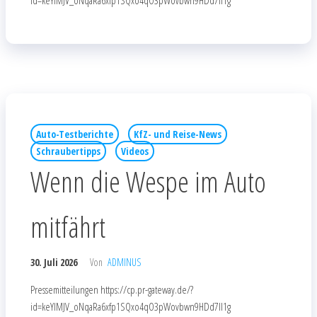
id=keYlMJV_oNqaRa6xfp1SQxo4qO3pWovbwn9HDd7Il1g
Auto-Testberichte
KfZ- und Reise-News
Schraubertipps
Videos
Wenn die Wespe im Auto
mitfährt
30. Juli 2026
Von
ADMINUS
Pressemitteilungen https://cp.pr-gateway.de/?
id=keYlMJV_oNqaRa6xfp1SQxo4qO3pWovbwn9HDd7Il1g