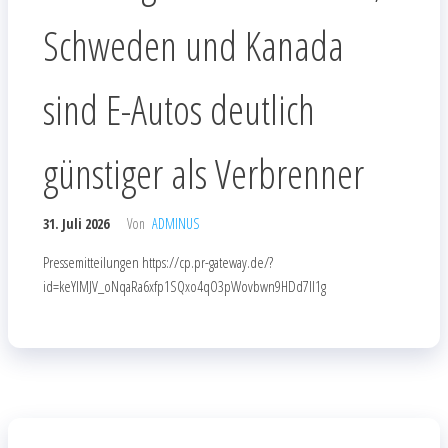
Schweden und Kanada
sind E-Autos deutlich
günstiger als Verbrenner
31. Juli 2026
Von
ADMINUS
Pressemitteilungen https://cp.pr-gateway.de/?
id=keYlMJV_oNqaRa6xfp1SQxo4qO3pWovbwn9HDd7Il1g