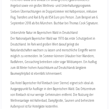
Angebot sowie ein großes Wellness- und Unterhaltungsprogramm.
Sieben Übernachtungen im Doppelzimmer mit Halbpension, inklusive
Flug, Transfers und Rail & Fly ab 854 Euro pro Person. Zum Beispiel am 6.
September 2018 ab/bis München. Buchbar bei Thomas Cook Signature.
Unberührte Natur im Bayerischen Wald in Deutschland
Der Nationalpark Bayerischer Wald war 1970 das erste Schutzgebiet in
Deutschland. Im Park wird großen Wert darauf gelegt die
Naturlandschaften wachsen zu lassen und menschliche Eingriffe wenn
möglich zu vermeiden. Im Sommer können Urlauber hier Wandern,
Radfahren, Geocaching betreiben oder sogar Wildcampen. Ein Ausflug
zum 44 Meter hohen Aussichtsturm auf Deutschlands längstem
Baumwipfelpfad ist ebenfalls lohnenswert.
Das Hotel Bayerischer Hof Rimbach (vier Sterne) eignet sich ideal als
Ausgangspunkt für Ausflüge in den Bayerischen Wald. Das Ortszentrum
von Rimbach ist nur wenige Gehminuten entfernt. Die Nutzung der
Wellnessanlage mit Hallenbad, Dampfgrotte, Saunen und beheiztem
Außenpool ist für Hotelgäste kostenfrei.