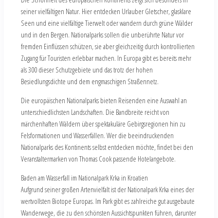
seiner vielfältigen Natur. Hier entdecken Urlauber Gletscher, glasklare
Seen und eine vielfältige Tierwelt oder wandern durch grüne Wälder
und in den Bergen. Nationalparks sollen die unberührte Natur vor
fremden Einflüssen schützen, sie aber gleichzeitig durch kontrollierten
Zugang für Touristen erlebbar machen. In Europa gibt es bereits mehr
als 300 dieser Schutzgebiete und das trotz der hohen
Besiedlungsdichte und dem engmaschigen Straßennetz.
Die europäischen Nationalparks bieten Reisenden eine Auswahl an
unterschiedlichsten Landschaften. Die Bandbreite reicht von
märchenhaften Wäldern über spektakuläre Gebirgsregionen hin zu
Felsformationen und Wasserfällen. Wer die beeindruckenden
Nationalparks des Kontinents selbst entdecken möchte, findet bei den
Veranstaltermarken von Thomas Cook passende Hotelangebote.
Baden am Wasserfall im Nationalpark Krka in Kroatien
Aufgrund seiner großen Artenvielfalt ist der Nationalpark Krka eines der
wertvollsten Biotope Europas. Im Park gibt es zahlreiche gut ausgebaute
Wanderwege, die zu den schönsten Aussichtspunkten führen, darunter