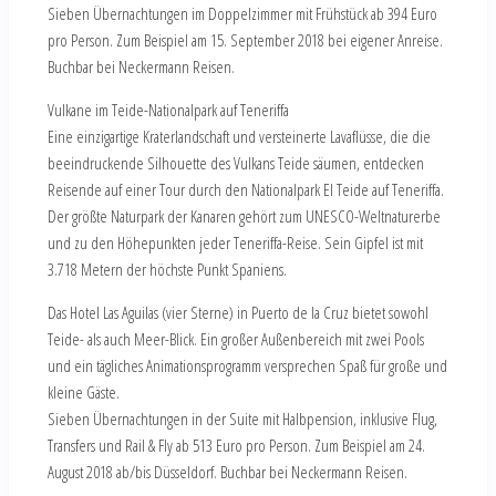
Sieben Übernachtungen im Doppelzimmer mit Frühstück ab 394 Euro
pro Person. Zum Beispiel am 15. September 2018 bei eigener Anreise.
Buchbar bei Neckermann Reisen.
Vulkane im Teide-Nationalpark auf Teneriffa
Eine einzigartige Kraterlandschaft und versteinerte Lavaflüsse, die die
beeindruckende Silhouette des Vulkans Teide säumen, entdecken
Reisende auf einer Tour durch den Nationalpark El Teide auf Teneriffa.
Der größte Naturpark der Kanaren gehört zum UNESCO-Weltnaturerbe
und zu den Höhepunkten jeder Teneriffa-Reise. Sein Gipfel ist mit
3.718 Metern der höchste Punkt Spaniens.
Das Hotel Las Aguilas (vier Sterne) in Puerto de la Cruz bietet sowohl
Teide- als auch Meer-Blick. Ein großer Außenbereich mit zwei Pools
und ein tägliches Animationsprogramm versprechen Spaß für große und
kleine Gäste.
Sieben Übernachtungen in der Suite mit Halbpension, inklusive Flug,
Transfers und Rail & Fly ab 513 Euro pro Person. Zum Beispiel am 24.
August 2018 ab/bis Düsseldorf. Buchbar bei Neckermann Reisen.