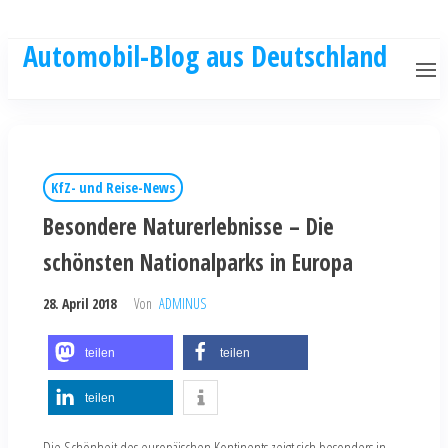
Automobil-Blog aus Deutschland
KfZ- und Reise-News
Besondere Naturerlebnisse – Die
schönsten Nationalparks in Europa
28. April 2018
Von
ADMINUS
teilen
teilen
teilen
Die Schönheit des europäischen Kontinents zeigt sich besonders in