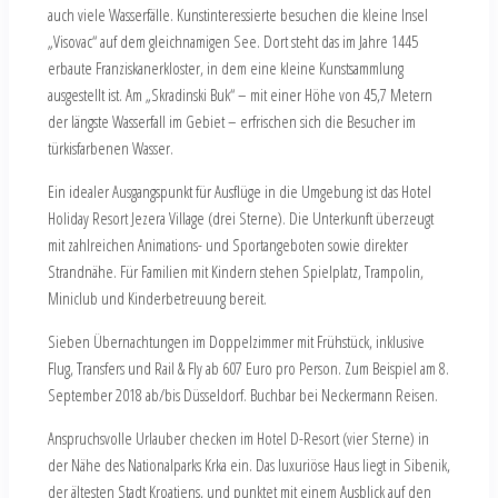
auch viele Wasserfälle. Kunstinteressierte besuchen die kleine Insel
„Visovac“ auf dem gleichnamigen See. Dort steht das im Jahre 1445
erbaute Franziskanerkloster, in dem eine kleine Kunstsammlung
ausgestellt ist. Am „Skradinski Buk“ – mit einer Höhe von 45,7 Metern
der längste Wasserfall im Gebiet – erfrischen sich die Besucher im
türkisfarbenen Wasser.
Ein idealer Ausgangspunkt für Ausflüge in die Umgebung ist das Hotel
Holiday Resort Jezera Village (drei Sterne). Die Unterkunft überzeugt
mit zahlreichen Animations- und Sportangeboten sowie direkter
Strandnähe. Für Familien mit Kindern stehen Spielplatz, Trampolin,
Miniclub und Kinderbetreuung bereit.
Sieben Übernachtungen im Doppelzimmer mit Frühstück, inklusive
Flug, Transfers und Rail & Fly ab 607 Euro pro Person. Zum Beispiel am 8.
September 2018 ab/bis Düsseldorf. Buchbar bei Neckermann Reisen.
Anspruchsvolle Urlauber checken im Hotel D-Resort (vier Sterne) in
der Nähe des Nationalparks Krka ein. Das luxuriöse Haus liegt in Sibenik,
der ältesten Stadt Kroatiens, und punktet mit einem Ausblick auf den