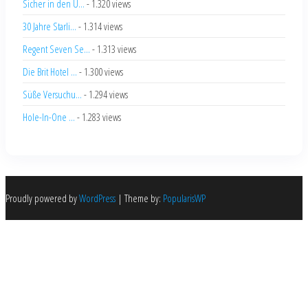
Sicher in den U...
- 1.320 views
30 Jahre Starli...
- 1.314 views
Regent Seven Se...
- 1.313 views
Die Brit Hotel ...
- 1.300 views
Süße Versuchu...
- 1.294 views
Hole-In-One ...
- 1.283 views
Proudly powered by
WordPress
|
Theme by:
PopularisWP