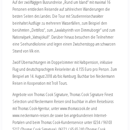
Auf der zwölftägigen Busrundreise „Rund um Island“ mit maximal 16
Personen entdecken Reisende auf zahlreichen Wanderungen die
besten Seiten des Landes. Die Tour mit Studienreisecharakter
beinhaltet Ausflüge zu mehreren Wasserfällen, zum Beispiel den
berühmten „Dettifoss“, zum „Lavalabyrinth von Dimmuborgir“ und zum
Nationalpark „Vatnajökull“. Darüber hinaus besuchen die Teilnehmer
eine Seehundkolonie und legen einen Zwischenstopp am schwarzen
Strand von Vík ein.
Zwölf Übernachtungen im Doppelzimmer mit Halbpension, inklusive
Flug und deutschsprachigem Reiseleiter ab 4.155 Euro pro Person. Zum
Beispiel am 14. August 2018 ab/bis Hamburg. Buchbar bei Neckermann
Reisen in Kooperation mit Troll Tours.
Angebote von Thomas Cook Signature, Thomas Cook Signature Finest
Selection und Neckermann Reisen sind buchbar in allen Reisebüros
mit Thomas Cook-Agentur, unter www.thomascook.de und
www.neckermann-reisen.de sowie bei angebundenen Internet-
Portalen und beim Thomas Cook-Kundenservice unter 0234 / 96103
5217 (Thomas Cook Signature), 06171 / 65 65 240 (Thomas Cook