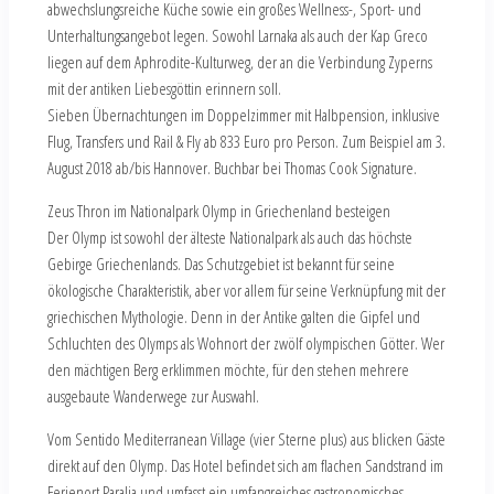
abwechslungsreiche Küche sowie ein großes Wellness-, Sport- und
Unterhaltungsangebot legen. Sowohl Larnaka als auch der Kap Greco
liegen auf dem Aphrodite-Kulturweg, der an die Verbindung Zyperns
mit der antiken Liebesgöttin erinnern soll.
Sieben Übernachtungen im Doppelzimmer mit Halbpension, inklusive
Flug, Transfers und Rail & Fly ab 833 Euro pro Person. Zum Beispiel am 3.
August 2018 ab/bis Hannover. Buchbar bei Thomas Cook Signature.
Zeus Thron im Nationalpark Olymp in Griechenland besteigen
Der Olymp ist sowohl der älteste Nationalpark als auch das höchste
Gebirge Griechenlands. Das Schutzgebiet ist bekannt für seine
ökologische Charakteristik, aber vor allem für seine Verknüpfung mit der
griechischen Mythologie. Denn in der Antike galten die Gipfel und
Schluchten des Olymps als Wohnort der zwölf olympischen Götter. Wer
den mächtigen Berg erklimmen möchte, für den stehen mehrere
ausgebaute Wanderwege zur Auswahl.
Vom Sentido Mediterranean Village (vier Sterne plus) aus blicken Gäste
direkt auf den Olymp. Das Hotel befindet sich am flachen Sandstrand im
Ferienort Paralia und umfasst ein umfangreiches gastronomisches