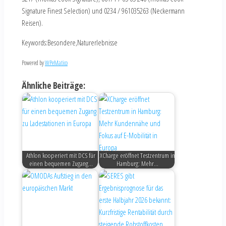
Signature Finest Selection) und 0234 / 961035263 (Neckermann
Reisen).
Keywords:Besondere,Naturerlebnisse
Powered by
WPeMatico
Ähnliche Beiträge:
Athlon kooperiert mit DCS für
XCharge eröffnet Testzentrum in
einen bequemen Zugang…
Hamburg: Mehr…