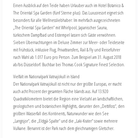
Einen Ausblick auf den Teide haben Urlauber auch im Hotel Botanico &
The Oriental Spa Garden (fünf Sterne plus). Das Luxusresort eignet sich
besonders für alle Wellnessliebhaber: Im mehrfach ausgezeichneten
„The Oriental Spa Garden“ mit Whirlpool, Japanischer Sauna,
türkischem Dampfbad und Eistempel lassen sich Gäste verwöhnen.
Sieben Übernachtungen im Deluxe Zimmer zur Meer- oder Teideseite
mit Frühstück, inklusive Flug, Privattransfers, Rail & Fly und Reiseführer
nach Wahl ab 1.017 Euro pro Person. Zum Beispiel am 31. August 2018
ab/bis Düsseldorf. Buchbar bei Thomas Cook Signature Finest Selection.
Vielfalt im Nationalpark Vatnajökull in Island
Der Nationalpark Vatnajökull ist nicht nur der größte Europas, er macht
auch acht Prozent der gesamten Fläche Islands aus. Auf 13.920
Quadratkilometern bietet die Region eine Vielzahl an landschaftlichen,
geologischen und botanischen Highlights, darunter den „Dettifoss“, den
größten Wasserfall des Kontinents, Naturwunder wie den See
„Langisjor“, die „Eldgjá-Spalte“ und die „Laki-Krater“ sowie mehrere
Vulkane. Benannt ist der Park nach dem gleichnamigen Gletscher.