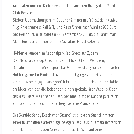
Yachthafen und die Küste sowie mit kulinarischen Highlights im Yacht-
Club Restaurant.
Sieben Übernachtungen im Superior Zimmer mit Frühstück, inklusive
Flug, Privattransfers, Rail & Fly und Reiseführer nach Wahl ab 973 Euro
pro Person. Zum Beispiel am 22. September 2018 ab/bis Frankfurt am
Main. Buchbar bei Thomas Cook Signature Finest Selection.
Höhlen erkunden im Nationalpark Kap Greco auf Zypern
Der Nationalpark Kap Greco ist der richtige Ort zum Wandern,
Radfahren und für Wassersport. Das Gebiet wird aufgrund seiner vielen
Höhlen gerne für Bootsausflüge und Tauchgänge genutzt. Von der
kleinen Kapelle „Agioi Anargyroi“ führen Stufen hinab zu einer Höhle
am Meer, von der die Reisenden einen spektakulären Ausblick über
das kristallklare Meer haben. Darüber hinaus ist der Nationalpark reich
an Flora und Fauna und beherbergt seltene Pflanzenarten.
Das Sentido Sandy Beach (vier Sterne) ist direkt am Strand inmitten
einer traumhaften Gartenanlage gelegen. Das Haus in Larnaka richtet sich
an Urlauber, die neben Service und Qualität Wert auf eine