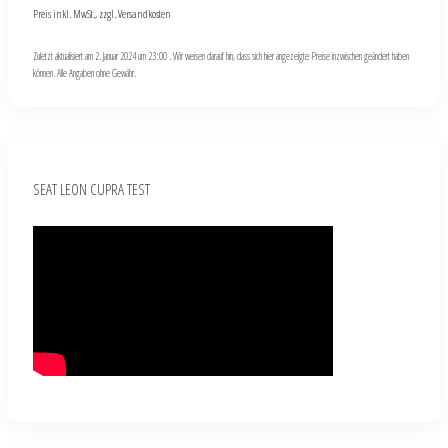
Preis inkl. MwSt., zzgl. Versandkosten
Zuletzt aktualisiert am 2. Januar 2024 um 23:00 . Wir weisen darauf hin, dass sich hier angezeigte Preise inzwischen geändert haben
können. Alle Angaben ohne Gewähr.
SEAT LEON CUPRA TEST