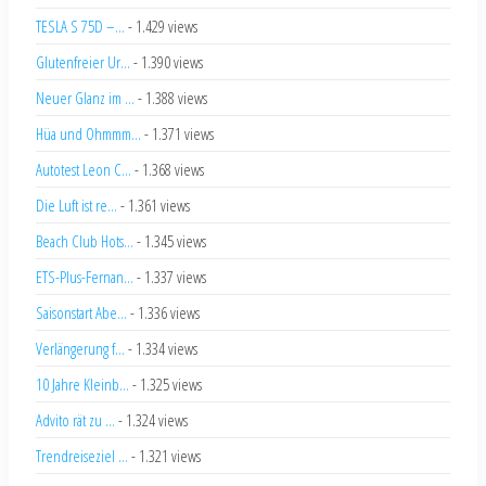
TESLA S 75D –...
- 1.429 views
Glutenfreier Ur...
- 1.390 views
Neuer Glanz im ...
- 1.388 views
Hüa und Ohmmm...
- 1.371 views
Autotest Leon C...
- 1.368 views
Die Luft ist re...
- 1.361 views
Beach Club Hots...
- 1.345 views
ETS-Plus-Fernan...
- 1.337 views
Saisonstart Abe...
- 1.336 views
Verlängerung f...
- 1.334 views
10 Jahre Kleinb...
- 1.325 views
Advito rät zu ...
- 1.324 views
Trendreiseziel ...
- 1.321 views