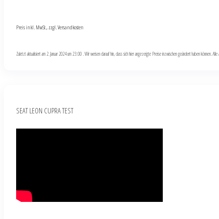
Preis inkl. MwSt., zzgl. Versandkosten
Zuletzt aktualisiert am 2. Januar 2024 um 23:00 . Wir weisen darauf hin, dass sich hier angezeigte Preise inzwischen geändert haben können. Al
SEAT LEON CUPRA TEST