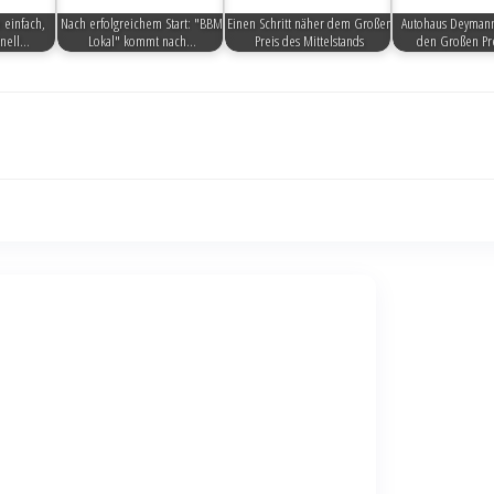
 einfach,
Nach erfolgreichem Start: "BBM
Einen Schritt näher dem Großen
Autohaus Deymann
hnell…
Lokal" kommt nach…
Preis des Mittelstands
den Großen Pr