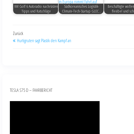
VW Golf 6 Autoradio nachrüsten
Südkoreanisches Logistik-
Beschäftigte wollen
Tipps und Ratschläge
Climate-Tech-Startup GLEC…
flexibel und sc
Zurück
Hurtigruten sagt Plastik den Kampf an
TESLA S75 D – FAHRBERICHT