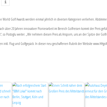
 Die World Golf Awards werden einmal jährlich in diversen Kategorien verliehen. Abstimm
 „Nach über 20 Jahren innovativer Pionierarbeit im Bereich Golfreisen kommt der Preis gef
s“, so Postoglu weiter. „Wir nehmen diesen Preis als Ansporn, uns an der Spitze der Golfre
n inkl. Flug und Golfgepäck. In dieser neu geschaffenen Rubrik der Website www.HHgolf.d