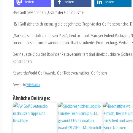
teilen
teilen
teilen
H&H Golf gewinnt den „Oscar“ der Golfindustrie!
H&H Golf sichert sich erstmalig die begehrteste Trophäe der Golfreisebranche.
„Wir sind sehr stolz auf diesen Preis“, freut sich Golf Manager Bülent Postoglu.
unseren Gästen immer wieder ein knallhart kalkuliertes Preis-Leistungs-Verhältni
Der neueste Clou des Bobinger Reiseveranstalters sind direkt buchbare Golfreise
Konditionen.
Keywords:World Golf Awards, Golf Reiseveranstalter, Golfreisen
Powered by
WPeMatico
Ähnliche Beiträge: