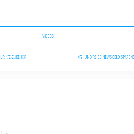
VIDEOS
FÜR KFZ-ZUBEHÖR
KFZ- UND REISE-NEWS
GELD SPAREN