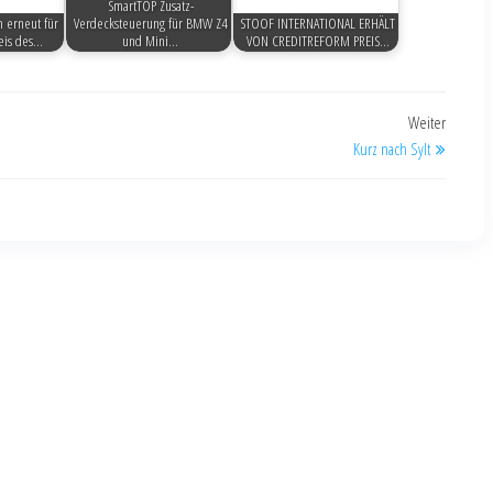
SmartTOP Zusatz-
 erneut für
Verdecksteuerung für BMW Z4
STOOF INTERNATIONAL ERHÄLT
eis des…
und Mini…
VON CREDITREFORM PREIS…
Weiter
Kurz nach Sylt