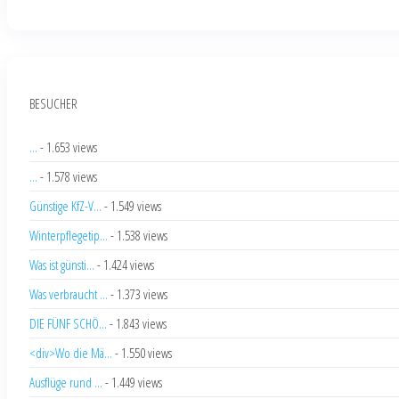
BESUCHER
...
- 1.653 views
...
- 1.578 views
Günstige KfZ-V...
- 1.549 views
Winterpflegetip...
- 1.538 views
Was ist günsti...
- 1.424 views
Was verbraucht ...
- 1.373 views
DIE FÜNF SCHÖ...
- 1.843 views
<div>Wo die Mä...
- 1.550 views
Ausflüge rund ...
- 1.449 views