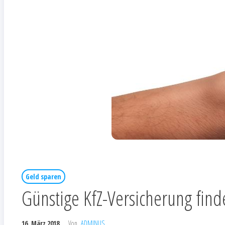
Geld sparen
Günstige KfZ-Versicherung find
16. März 2018
Von
ADMINUS