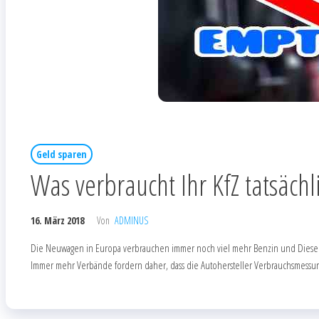
Geld sparen
Was verbraucht Ihr KfZ tatsächl
16. März 2018
Von
ADMINUS
Die Neuwagen in Europa verbrauchen immer noch viel mehr Benzin und Diesel, al
Immer mehr Verbände fordern daher, dass die Autohersteller Verbrauchsmess