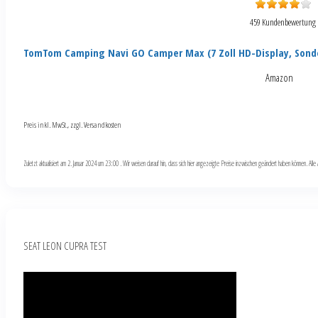
459 Kundenbewertung
TomTom Camping Navi GO Camper Max (7 Zoll HD-Display, Sond
Amazon
Preis inkl. MwSt., zzgl. Versandkosten
Zuletzt aktualisiert am 2. Januar 2024 um 23:00 . Wir weisen darauf hin, dass sich hier angezeigte Preise inzwischen geändert haben können. Al
SEAT LEON CUPRA TEST