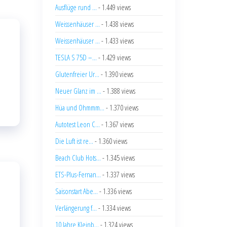
Ausflüge rund ...
- 1.449 views
Weissenhäuser ...
- 1.438 views
Weissenhäuser ...
- 1.433 views
TESLA S 75D –...
- 1.429 views
Glutenfreier Ur...
- 1.390 views
Neuer Glanz im ...
- 1.388 views
Hüa und Ohmmm...
- 1.370 views
Autotest Leon C...
- 1.367 views
Die Luft ist re...
- 1.360 views
Beach Club Hots...
- 1.345 views
ETS-Plus-Fernan...
- 1.337 views
Saisonstart Abe...
- 1.336 views
Verlängerung f...
- 1.334 views
10 Jahre Kleinb...
- 1.324 views