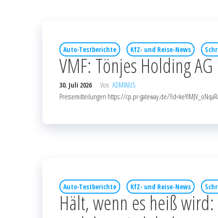
Auto-Testberichte
KfZ- und Reise-News
Schr
VMF: Tönjes Holding AG 
30. Juli 2026
Von
ADMINUS
Pressemitteilungen https://cp.pr-gateway.de/?id=keYlMJV_o
Auto-Testberichte
KfZ- und Reise-News
Schr
Hält, wenn es heiß wird: