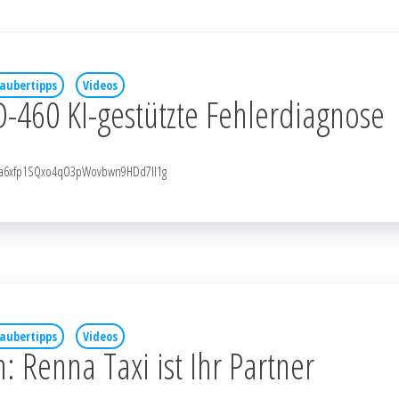
aubertipps
Videos
-460 KI-gestützte Fehlerdiagnose
NqaRa6xfp1SQxo4qO3pWovbwn9HDd7Il1g
aubertipps
Videos
 Renna Taxi ist Ihr Partner