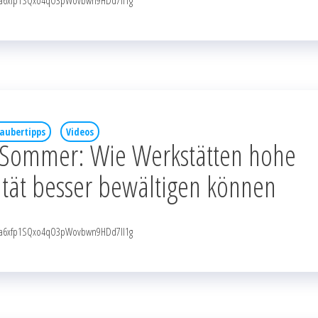
NqaRa6xfp1SQxo4qO3pWovbwn9HDd7Il1g
aubertipps
Videos
m Sommer: Wie Werkstätten hohe
tät besser bewältigen können
NqaRa6xfp1SQxo4qO3pWovbwn9HDd7Il1g