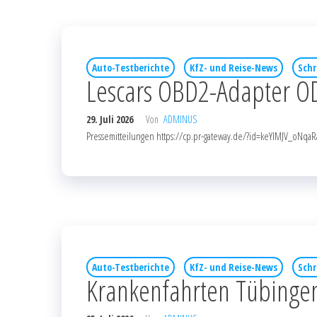
Auto-Testberichte
KfZ- und Reise-News
Schr
Lescars OBD2-Adapter OD
29. Juli 2026
Von
ADMINUS
Pressemitteilungen https://cp.pr-gateway.de/?id=keYlMJV_o
Auto-Testberichte
KfZ- und Reise-News
Schr
Krankenfahrten Tübingen: