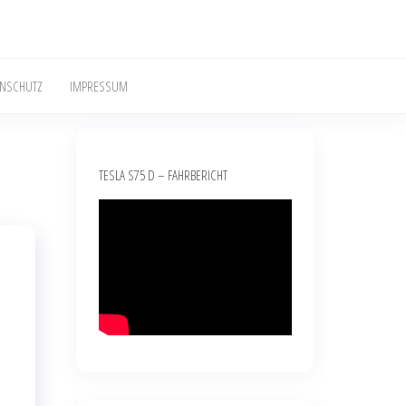
ENSCHUTZ
IMPRESSUM
TESLA S75 D – FAHRBERICHT