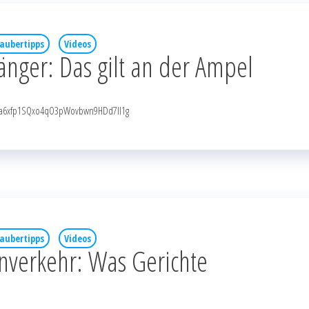
aubertipps
Videos
änger: Das gilt an der Ampel
NqaRa6xfp1SQxo4qO3pWovbwn9HDd7Il1g
aubertipps
Videos
nverkehr: Was Gerichte