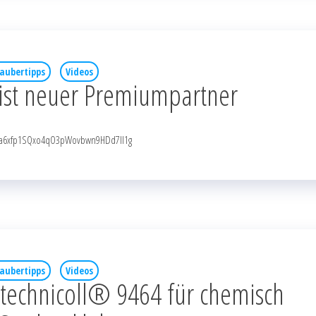
aubertipps
Videos
ist neuer Premiumpartner
NqaRa6xfp1SQxo4qO3pWovbwn9HDd7Il1g
aubertipps
Videos
 technicoll® 9464 für chemisch