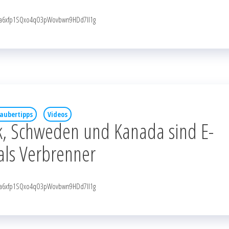
NqaRa6xfp1SQxo4qO3pWovbwn9HDd7Il1g
aubertipps
Videos
, Schweden und Kanada sind E-
 als Verbrenner
NqaRa6xfp1SQxo4qO3pWovbwn9HDd7Il1g