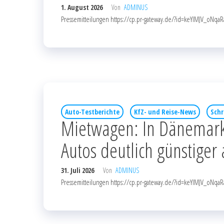
1. August 2026
Von
ADMINUS
Pressemitteilungen https://cp.pr-gateway.de/?id=keYlMJV_o
Auto-Testberichte
KfZ- und Reise-News
Schr
Mietwagen: In Dänemark
Autos deutlich günstiger
31. Juli 2026
Von
ADMINUS
Pressemitteilungen https://cp.pr-gateway.de/?id=keYlMJV_o