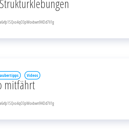
 Strukturklebungen
NqaRa6xfp1SQxo4qO3pWovbwn9HDd7Il1g
aubertipps
Videos
 mitfährt
NqaRa6xfp1SQxo4qO3pWovbwn9HDd7Il1g