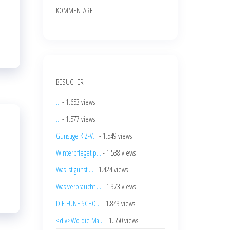
KOMMENTARE
BESUCHER
...
- 1.653 views
...
- 1.577 views
Günstige KfZ-V...
- 1.549 views
Winterpflegetip...
- 1.538 views
Was ist günsti...
- 1.424 views
Was verbraucht ...
- 1.373 views
DIE FÜNF SCHÖ...
- 1.843 views
<div>Wo die Mä...
- 1.550 views