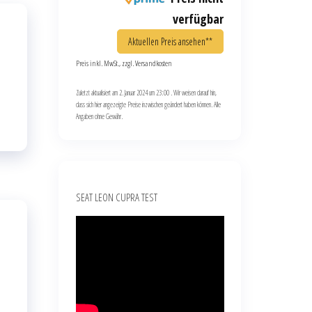
verfügbar
Aktuellen Preis ansehen**
Preis inkl. MwSt., zzgl. Versandkosten
Zuletzt aktualisiert am 2. Januar 2024 um 23:00 . Wir weisen darauf hin,
dass sich hier angezeigte Preise inzwischen geändert haben können. Alle
Angaben ohne Gewähr.
SEAT LEON CUPRA TEST