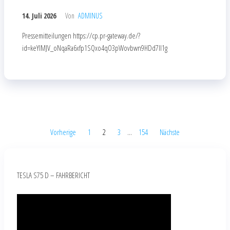
14. Juli 2026
Von
ADMINUS
Pressemitteilungen https://cp.pr-gateway.de/?
id=keYlMJV_oNqaRa6xfp1SQxo4qO3pWovbwn9HDd7Il1g
Vorherige
1
2
3
…
154
Nächste
TESLA S75 D – FAHRBERICHT