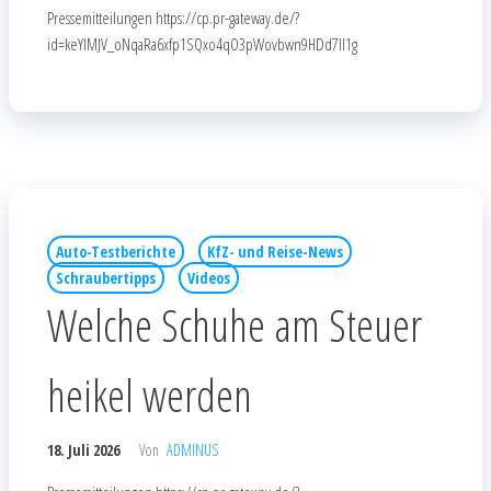
Pressemitteilungen https://cp.pr-gateway.de/?
id=keYlMJV_oNqaRa6xfp1SQxo4qO3pWovbwn9HDd7Il1g
Auto-Testberichte
KfZ- und Reise-News
Schraubertipps
Videos
Welche Schuhe am Steuer
heikel werden
18. Juli 2026
Von
ADMINUS