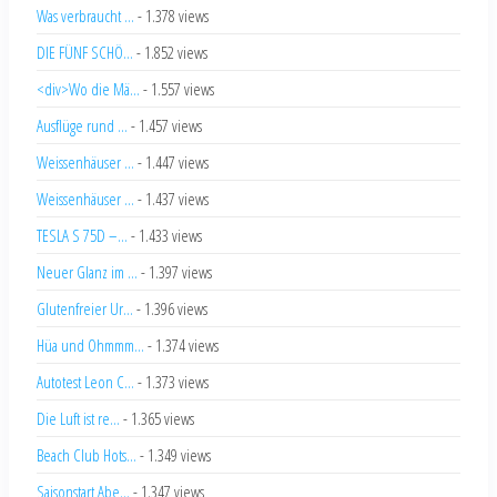
Was verbraucht ...
- 1.378 views
DIE FÜNF SCHÖ...
- 1.852 views
<div>Wo die Mä...
- 1.557 views
Ausflüge rund ...
- 1.457 views
Weissenhäuser ...
- 1.447 views
Weissenhäuser ...
- 1.437 views
TESLA S 75D –...
- 1.433 views
Neuer Glanz im ...
- 1.397 views
Glutenfreier Ur...
- 1.396 views
Hüa und Ohmmm...
- 1.374 views
Autotest Leon C...
- 1.373 views
Die Luft ist re...
- 1.365 views
Beach Club Hots...
- 1.349 views
Saisonstart Abe...
- 1.347 views