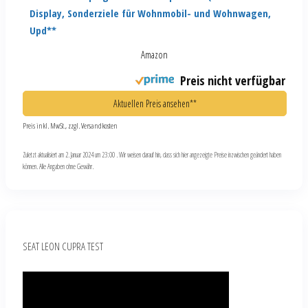
Display, Sonderziele für Wohnmobil- und Wohnwagen,
Upd**
Amazon
Preis nicht verfügbar
Aktuellen Preis ansehen**
Preis inkl. MwSt., zzgl. Versandkosten
Zuletzt aktualisiert am 2. Januar 2024 um 23:00 . Wir weisen darauf hin, dass sich hier angezeigte Preise inzwischen geändert haben
können. Alle Angaben ohne Gewähr.
SEAT LEON CUPRA TEST