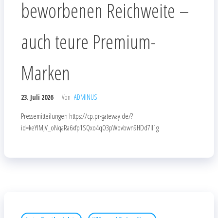
beworbenen Reichweite –
auch teure Premium-
Marken
23. Juli 2026
Von
ADMINUS
Pressemitteilungen https://cp.pr-gateway.de/?
id=keYlMJV_oNqaRa6xfp1SQxo4qO3pWovbwn9HDd7Il1g