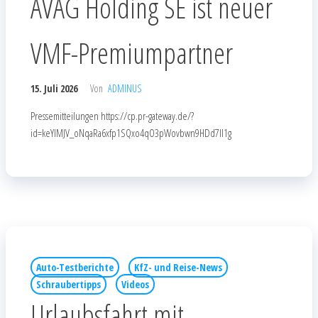
AVAG Holding SE ist neuer
VMF-Premiumpartner
15. Juli 2026
Von
ADMINUS
Pressemitteilungen https://cp.pr-gateway.de/?
id=keYlMJV_oNqaRa6xfp1SQxo4qO3pWovbwn9HDd7Il1g
Auto-Testberichte
KfZ- und Reise-News
Schraubertipps
Videos
Urlaubsfahrt mit