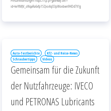
Pressemitteilungen https://cp.pr-gateway.de/?
id=keYlMJV_oNqaRa6xfp1SQxo4qO3pWovbwn9HDd7Il1g
Auto-Testberichte
KfZ- und Reise-News
Schraubertipps
Videos
Gemeinsam für die Zukunft
der Nutzfahrzeuge: IVECO
und PETRONAS Lubricants