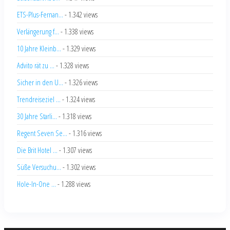
ETS-Plus-Fernan...
- 1.342 views
Verlängerung f...
- 1.338 views
10 Jahre Kleinb...
- 1.329 views
Advito rät zu ...
- 1.328 views
Sicher in den U...
- 1.326 views
Trendreiseziel ...
- 1.324 views
30 Jahre Starli...
- 1.318 views
Regent Seven Se...
- 1.316 views
Die Brit Hotel ...
- 1.307 views
Süße Versuchu...
- 1.302 views
Hole-In-One ...
- 1.288 views