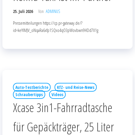
25. Juli 2026
Von
ADMINUS
Pressemitteilungen https://cp.pr-gateway.de/?
id=keYlMJV_oNqaRa6xfp1SQxo4qO3pWovbwn9HDd7Il1g
Auto-Testberichte
KfZ- und Reise-News
Schraubertipps
Videos
Xcase 3in1-Fahrradtasche
für Gepäckträger, 25 Liter