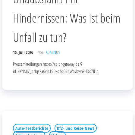
Hindernissen: Was ist beim
Unfall zu tun?
15. Juli 2026
Von
ADMINUS
Pressemitteilungen https://cp.pr-gateway.de/?
id=keYlMJV_oNqaRa6xfp1SQxo4qO3pWovbwn9HDd7Il1g
Auto-Testberichte
KfZ- und Reise-News