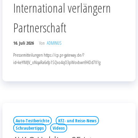
International verlängern
Partnerschaft
16. Juli 2026
Von
ADMINUS
Pressemitteilungen https://cp.pr-gateway.de/?
id=keYlMJV_oNqaRa6xfp1SQxo4qO3pWovbwn9HDd7Il1g
Auto-Testberichte
KfZ- und Reise-News
Schraubertipps
Videos