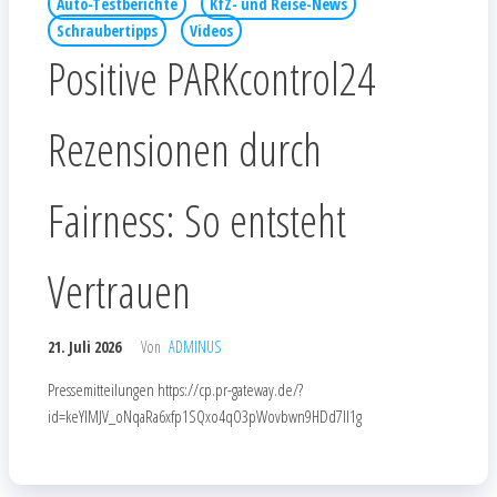
Auto-Testberichte
KfZ- und Reise-News
Schraubertipps
Videos
Positive PARKcontrol24
Rezensionen durch
Fairness: So entsteht
Vertrauen
21. Juli 2026
Von
ADMINUS
Pressemitteilungen https://cp.pr-gateway.de/?
id=keYlMJV_oNqaRa6xfp1SQxo4qO3pWovbwn9HDd7Il1g