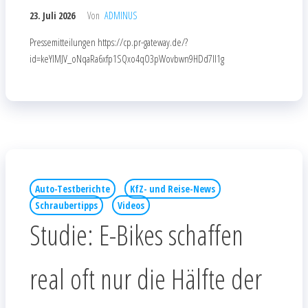
23. Juli 2026
Von
ADMINUS
Pressemitteilungen https://cp.pr-gateway.de/?
id=keYlMJV_oNqaRa6xfp1SQxo4qO3pWovbwn9HDd7Il1g
Auto-Testberichte
KfZ- und Reise-News
Schraubertipps
Videos
Studie: E-Bikes schaffen
real oft nur die Hälfte der