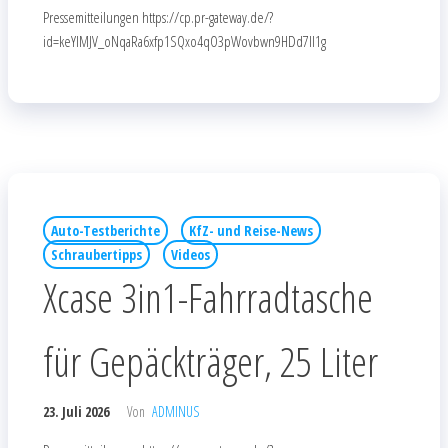
Pressemitteilungen https://cp.pr-gateway.de/?
id=keYlMJV_oNqaRa6xfp1SQxo4qO3pWovbwn9HDd7Il1g
Auto-Testberichte
KfZ- und Reise-News
Schraubertipps
Videos
Xcase 3in1-Fahrradtasche
für Gepäckträger, 25 Liter
23. Juli 2026
Von
ADMINUS