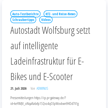
Auto-Testberichte
KfZ- und Reise-News
Schraubertipps
Videos
Autostadt Wolfsburg setzt
auf intelligente
Ladeinfrastruktur für E-
Bikes und E-Scooter
21. Juli 2026
Von
ADMINUS
Pressemitteilungen https://cp.pr-gateway.de/?
id=keYlMJV_oNqaRa6xfp1SQxo4qO3pWovbwn9HDd7Il1g