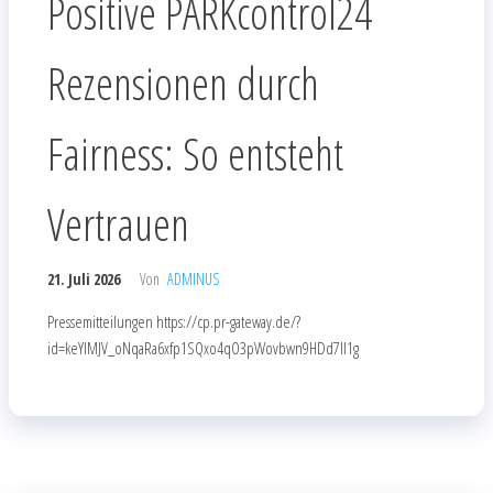
Positive PARKcontrol24
Rezensionen durch
Fairness: So entsteht
Vertrauen
21. Juli 2026
Von
ADMINUS
Pressemitteilungen https://cp.pr-gateway.de/?
id=keYlMJV_oNqaRa6xfp1SQxo4qO3pWovbwn9HDd7Il1g