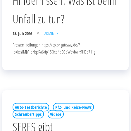
Hindernissen: Was ist beim
Unfall zu tun?
15. Juli 2026
Von
ADMINUS
Pressemitteilungen https://cp.pr-gateway.de/?
id=keYlMJV_oNqaRa6xfp1SQxo4qO3pWovbwn9HDd7Il1g
Auto-Testberichte
KfZ- und Reise-News
Schraubertipps
Videos
SERES gibt