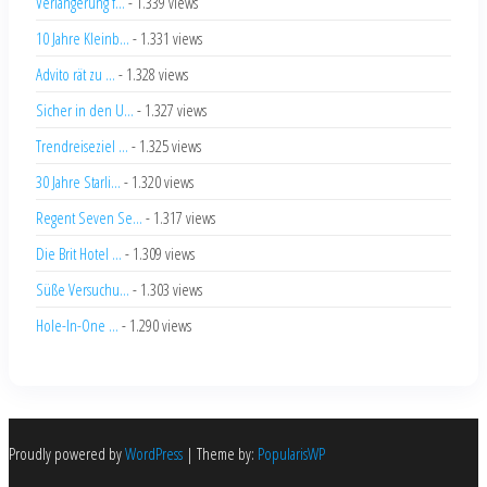
Verlängerung f...
- 1.339 views
10 Jahre Kleinb...
- 1.331 views
Advito rät zu ...
- 1.328 views
Sicher in den U...
- 1.327 views
Trendreiseziel ...
- 1.325 views
30 Jahre Starli...
- 1.320 views
Regent Seven Se...
- 1.317 views
Die Brit Hotel ...
- 1.309 views
Süße Versuchu...
- 1.303 views
Hole-In-One ...
- 1.290 views
Proudly powered by
WordPress
|
Theme by:
PopularisWP