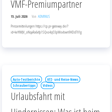
VMF-Premiumpartner
15. Juli 2026
Von
ADMINUS
Pressemitteilungen https://cp.pr-gateway.de/?
id=keYlMJV_oNqaRa6xfp1SQxo4qO3pWovbwn9HDd7Il1g
Auto-Testberichte
KfZ- und Reise-News
Schraubertipps
Videos
Urlaubsfahrt mit