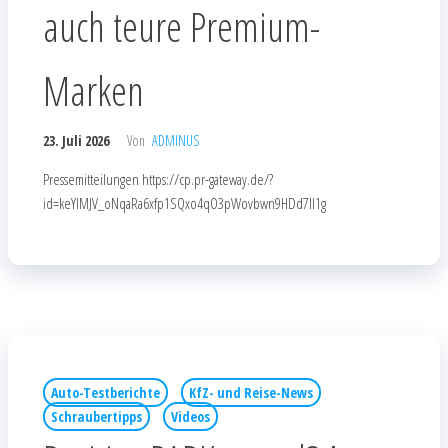
auch teure Premium-
Marken
23. Juli 2026
Von
ADMINUS
Pressemitteilungen https://cp.pr-gateway.de/?
id=keYlMJV_oNqaRa6xfp1SQxo4qO3pWovbwn9HDd7Il1g
Auto-Testberichte
KfZ- und Reise-News
Schraubertipps
Videos