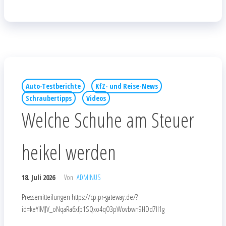
Auto-Testberichte
KfZ- und Reise-News
Schraubertipps
Videos
Welche Schuhe am Steuer
heikel werden
18. Juli 2026
Von
ADMINUS
Pressemitteilungen https://cp.pr-gateway.de/?
id=keYlMJV_oNqaRa6xfp1SQxo4qO3pWovbwn9HDd7Il1g