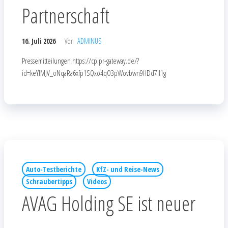
Partnerschaft
16. Juli 2026
Von
ADMINUS
Pressemitteilungen https://cp.pr-gateway.de/?
id=keYlMJV_oNqaRa6xfp1SQxo4qO3pWovbwn9HDd7Il1g
Auto-Testberichte
KfZ- und Reise-News
Schraubertipps
Videos
AVAG Holding SE ist neuer