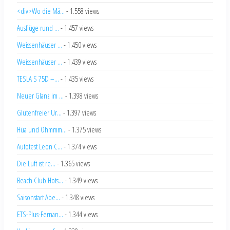
<div>Wo die Mä...
- 1.558 views
Ausflüge rund ...
- 1.457 views
Weissenhäuser ...
- 1.450 views
Weissenhäuser ...
- 1.439 views
TESLA S 75D –...
- 1.435 views
Neuer Glanz im ...
- 1.398 views
Glutenfreier Ur...
- 1.397 views
Hüa und Ohmmm...
- 1.375 views
Autotest Leon C...
- 1.374 views
Die Luft ist re...
- 1.365 views
Beach Club Hots...
- 1.349 views
Saisonstart Abe...
- 1.348 views
ETS-Plus-Fernan...
- 1.344 views