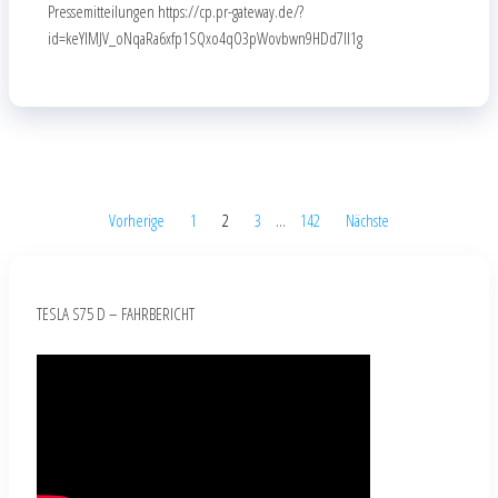
Pressemitteilungen https://cp.pr-gateway.de/?
id=keYlMJV_oNqaRa6xfp1SQxo4qO3pWovbwn9HDd7Il1g
Vorherige
1
2
3
…
142
Nächste
TESLA S75 D – FAHRBERICHT