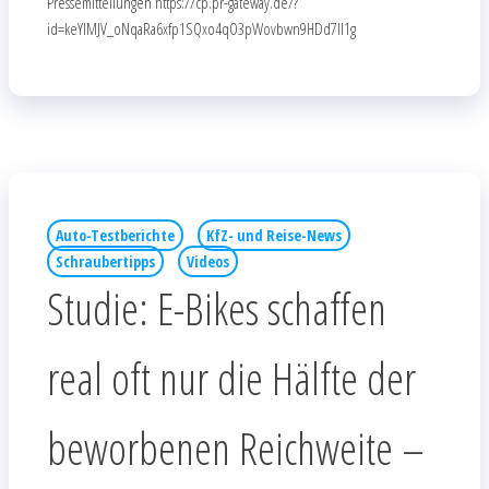
Pressemitteilungen https://cp.pr-gateway.de/?
id=keYlMJV_oNqaRa6xfp1SQxo4qO3pWovbwn9HDd7Il1g
Auto-Testberichte
KfZ- und Reise-News
Schraubertipps
Videos
Studie: E-Bikes schaffen
real oft nur die Hälfte der
beworbenen Reichweite –