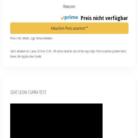
Amazon
Preis nicht verfügbar
Aktuellen Preis ansehen**
Preis inkl. MwSt., zzgl. Versandkosten
Zuletzt aktualisiert am 2. Januar 2024 um 23:00 . Wir weisen darauf hin, dass sich hier angezeigte Preise inzwischen geändert haben
können. Alle Angaben ohne Gewähr.
SEAT LEON CUPRA TEST