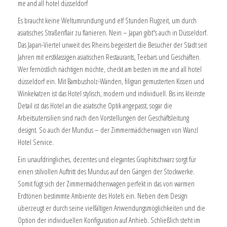
me and all hotel düsseldorf
Es braucht keine Weltumrundung und elf Stunden Flugzeit, um durch
asiatisches Straßenflair zu flanieren. Nein – Japan gibt“s auch in Düsseldorf.
Das Japan-Viertel unweit des Rheins begeistert die Besucher der Stadt seit
Jahren mit erstklassigen asiatischen Restaurants, Teebars und Geschäften.
Wer fernöstlich nächtigen möchte, checkt am besten im me and all hotel
düsseldorf ein. Mit Bambusholz-Wänden, filigran gemusterten Kissen und
Winkekatzen ist das Hotel stylisch, modern und individuell. Bis ins kleinste
Detail ist das Hotel an die asiatische Optik angepasst, sogar die
Arbeitsutensilien sind nach den Vorstellungen der Geschäftsleitung
designt. So auch der Mundus – der Zimmermädchenwagen von Wanzl
Hotel Service.
Ein unaufdringliches, dezentes und elegantes Graphitschwarz sorgt für
einen stilvollen Auftritt des Mundus auf den Gängen der Stockwerke.
Somit fügt sich der Zimmermädchenwagen perfekt in das von warmen
Erdtönen bestimmte Ambiente des Hotels ein. Neben dem Design
überzeugt er durch seine vielfältigen Anwendungsmöglichkeiten und die
Option der individuellen Konfiguration auf Anhieb. Schließlich steht im