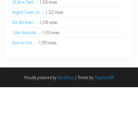
30 Jahre Starli...
- 1.326 views
Regent Seven Se...
- 1.322 views
Die Brit Hotel ...
- 1.318 views
Süße Versuchu...
- 1.310 views
Hole-In-One ...
- 1.295 views
Proudly powered by
WordPress
|
Theme by:
PopularisWP