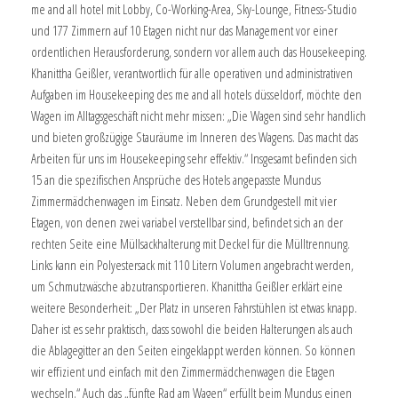
me and all hotel mit Lobby, Co-Working-Area, Sky-Lounge, Fitness-Studio
und 177 Zimmern auf 10 Etagen nicht nur das Management vor einer
ordentlichen Herausforderung, sondern vor allem auch das Housekeeping.
Khanittha Geißler, verantwortlich für alle operativen und administrativen
Aufgaben im Housekeeping des me and all hotels düsseldorf, möchte den
Wagen im Alltagsgeschäft nicht mehr missen: „Die Wagen sind sehr handlich
und bieten großzügige Stauräume im Inneren des Wagens. Das macht das
Arbeiten für uns im Housekeeping sehr effektiv.“ Insgesamt befinden sich
15 an die spezifischen Ansprüche des Hotels angepasste Mundus
Zimmermädchenwagen im Einsatz. Neben dem Grundgestell mit vier
Etagen, von denen zwei variabel verstellbar sind, befindet sich an der
rechten Seite eine Müllsackhalterung mit Deckel für die Mülltrennung.
Links kann ein Polyestersack mit 110 Litern Volumen angebracht werden,
um Schmutzwäsche abzutransportieren. Khanittha Geißler erklärt eine
weitere Besonderheit: „Der Platz in unseren Fahrstühlen ist etwas knapp.
Daher ist es sehr praktisch, dass sowohl die beiden Halterungen als auch
die Ablagegitter an den Seiten eingeklappt werden können. So können
wir effizient und einfach mit den Zimmermädchenwagen die Etagen
wechseln.“ Auch das „fünfte Rad am Wagen“ erfüllt beim Mundus einen