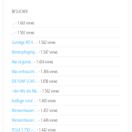
BESUCHER
...
- 1.663 views
...
- 1.592 views
Günstige KfZ-V...
- 1.562 views
Winterpflegetip...
- 1.547 views
Was ist günsti...
- 1.434 views
Was verbraucht ...
- 1.386 views
DIE FÜNF SCHÖ...
- 1.858 views
<div>Wo die Mä...
- 1.562 views
Ausflüge rund ...
- 1.465 views
Weissenhäuser ...
- 1.457 views
Weissenhäuser ...
- 1.446 views
TESLA S 75D –...
- 1.442 views