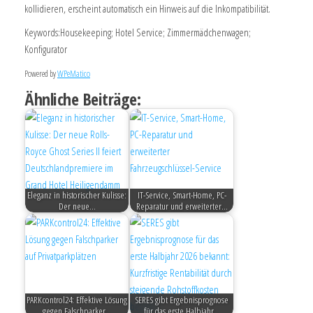
kollidieren, erscheint automatisch ein Hinweis auf die Inkompatibilität.
Keywords:Housekeeping; Hotel Service; Zimmermädchenwagen;
Konfigurator
Powered by
WPeMatico
Ähnliche Beiträge:
Eleganz in historischer Kulisse:
IT-Service, Smart-Home, PC-
Der neue…
Reparatur und erweiterter…
PARKcontrol24: Effektive Lösung
SERES gibt Ergebnisprognose
gegen Falschparker…
für das erste Halbjahr…