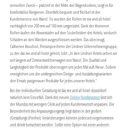
sinnvollen Zweck – platziert in der Mitte des Wagenbodens, sorgt es für
komfortables Rangieren. Ebenfalls bequem und flexibel ist der
Kundenservice von Wanzl. So wurden die Rollen im me and all hotel
nachträglich von 200 mm auf 160 mm umgerüstet. Dank der kleineren
Rollen laufen die Abweisräder auf den Sockelleisten des Hotels, wodurch
Schäden an den Wänden ausgeschlossen werden. Das überzeugt,
Catherine Bouchon, Pressesprecherin der Lindner Unternehmensgruppe,
zu der das me and all hotel gehört, lobt: „In den Lindner Hotels setzen wir
seit langem auf Zimmermädchenwagen von Wanzl. Die Qualität und
Langlebigkeit der Produkte überzeugen uns jedes Mal aufs Neue. Zudem
ermöglichen uns die umfangreichen Design- und Ausstattungsvarianten
den Einsatz passgenauer Produkte für jedes unserer Hotels.“
Bei der individuellen Gestaltung ist das me and all hotel düsseldorf
natürlich kein Einzelfall. Dank des neuen
Online-Konfigurators
lässt sich
der Mundus mit wenigen Clicks auf jeden Kundenwunsch anpassen. Die
Besonderheit des Anpassungsvorgangs liegt dabei in der großen
(Gestaltungs-)Freiheit. Veränderungen können jederzeit vorgenommen
und direkt betrachtet werden. Sollte eine Option mit einer anderen