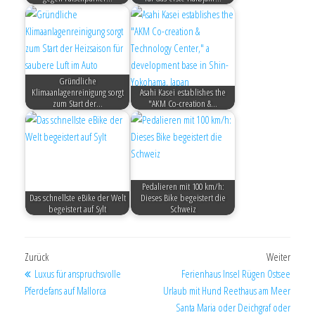
Gründliche
Klimaanlagenreinigung sorgt
Asahi Kasei establishes the
zum Start der…
"AKM Co-creation &…
Pedalieren mit 100 km/h:
Das schnellste eBike der Welt
Dieses Bike begeistert die
begeistert auf Sylt
Schweiz
Zurück
Weiter
Luxus für anspruchsvolle
Ferienhaus Insel Rügen Ostsee
Pferdefans auf Mallorca
Urlaub mit Hund Reethaus am Meer
Santa Maria oder Deichgraf oder