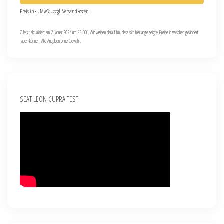
Preis inkl. MwSt., zzgl. Versandkosten
Zuletzt aktualisiert am 2. Januar 2024 um 23:00 . Wir weisen darauf hin, dass sich hier angezeigte Preise inzwischen geändert
haben können. Alle Angaben ohne Gewähr.
SEAT LEON CUPRA TEST