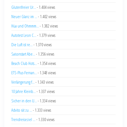
Glutenfreier Ur...
- 1.404 views
Neuer Glanz im ...
- 1.402 views
Hüa und Ohmmm...
- 1.382 views
Autotest Leon C...
- 1.379 views
Die Luft ist re...
- 1.370 views
Saisonstart Abe...
- 1.356 views
Beach Club Hots...
- 1.354 views
ETS-Plus-Fernan...
- 1.348 views
Verlängerung f...
- 1.343 views
10 Jahre Kleinb...
- 1.337 views
Sicher in den U...
- 1.334 views
Advito rät zu ...
- 1.333 views
Trendreiseziel ...
- 1.330 views