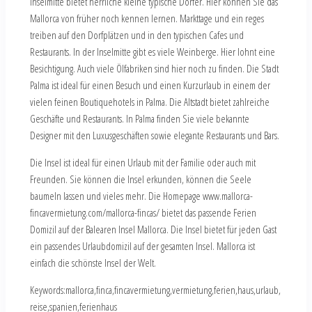
Inselmitte bietet herrliche kleine typische Dörfer. Hier können Sie das
Mallorca von früher noch kennen lernen. Markttage und ein reges
treiben auf den Dorfplätzen und in den typischen Cafes und
Restaurants. In der Inselmitte gibt es viele Weinberge. Hier lohnt eine
Besichtigung. Auch viele Ölfabriken sind hier noch zu finden. Die Stadt
Palma ist ideal für einen Besuch und einen Kurzurlaub in einem der
vielen feinen Boutiquehotels in Palma. Die Altstadt bietet zahlreiche
Geschäfte und Restaurants. In Palma finden Sie viele bekannte
Designer mit den Luxusgeschäften sowie elegante Restaurants und Bars.
Die Insel ist ideal für einen Urlaub mit der Familie oder auch mit
Freunden. Sie können die Insel erkunden, können die Seele
baumeln lassen und vieles mehr. Die Homepage www.mallorca-
fincavermietung.com/mallorca-fincas/ bietet das passende Ferien
Domizil auf der Balearen Insel Mallorca. Die Insel bietet für jeden Gast
ein passendes Urlaubdomizil auf der gesamten Insel. Mallorca ist
einfach die schönste Insel der Welt.
Keywords:mallorca,finca,fincavermietung,vermietung,ferien,haus,urlaub,
reise,spanien,ferienhaus