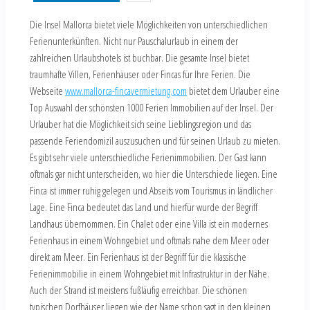
Die Insel Mallorca bietet viele Möglichkeiten von unterschiedlichen
Ferienunterkünften. Nicht nur Pauschalurlaub in einem der
zahlreichen Urlaubshotels ist buchbar. Die gesamte Insel bietet
traumhafte Villen, Ferienhäuser oder Fincas für Ihre Ferien. Die
Webseite
www.mallorca-fincavermietung.com
bietet dem Urlauber eine
Top Auswahl der schönsten 1000 Ferien Immobilien auf der Insel. Der
Urlauber hat die Möglichkeit sich seine Lieblingsregion und das
passende Feriendomizil auszusuchen und für seinen Urlaub zu mieten.
Es gibt sehr viele unterschiedliche Ferienimmobilien. Der Gast kann
oftmals gar nicht unterscheiden, wo hier die Unterschiede liegen. Eine
Finca ist immer ruhig gelegen und Abseits vom Tourismus in ländlicher
Lage. Eine Finca bedeutet das Land und hierfür wurde der Begriff
Landhaus übernommen. Ein Chalet oder eine Villa ist ein modernes
Ferienhaus in einem Wohngebiet und oftmals nahe dem Meer oder
direkt am Meer. Ein Ferienhaus ist der Begriff für die klassische
Ferienimmobilie in einem Wohngebiet mit Infrastruktur in der Nähe.
Auch der Strand ist meistens fußläufig erreichbar. Die schönen
typischen Dorfhäuser liegen wie der Name schon sagt in den kleinen