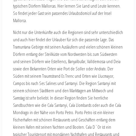
typischen Dörfern Mallorcas. Hier lernen Sie Land und Leute kennen.
So findet jeder Gast sein passendes Urlaubsdomizil auf der Insel
Mallorca.
Nicht nur die Unterkünfte auch die Regionen sind sehr unterschiedlich
und auch hier findet der Urlauber für sich die passende Lage. Das
Tramuntana Gebirge mit seinen Ausläufern und vielen schönen kleinen
Dörfern entlang der Steilküste vom Nordwesten bis zum Südwesten
und seinen Dörfern wie Estellencs, Banyalbufar, Valldemossa und Deia
sowie den Bekannten Orten wie Port de Soller oder Andratx. Der
Süden mit seinem Traumstrand Es Trenc und Orten wie Llucmayor,
Campos bis nach Ses Salines und Santanyi. Die Region Santanyi mit
seinem schönen Stadtkern und den Markttagen am Mittwoch und
Samstag ist sehr beliebt. In dieser Region finden Sie herrliche
Sandbuchten wie die Cala Santanyi, Cala Llombards oder auch die Cala
Mondrago in der Nähe von Porto Petro. Porto Petro ist ein kleiner
Fischerhafen mit schönen Restaurants und Geschäften entlang dem
kleinen Hafen mit seinen Yachten und Booten. Cala D´Or ist ein
typischer Touristenort mit mondänen Yachthafen und Restaurants und