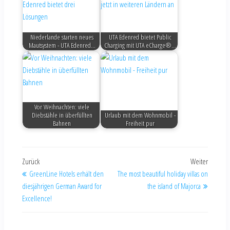
Niederlande starten neues
UTA Edenred bietet Public
Mautsystem - UTA Edenred…
Charging mit UTA eCharge®…
Vor Weihnachten: viele
Diebstähle in überfüllten
Urlaub mit dem Wohnmobil -
Bahnen
Freiheit pur
Zurück
Weiter
GreenLine Hotels erhält den
The most beautiful holiday villas on
diesjährigen German Award for
the island of Majorca
Excellence!