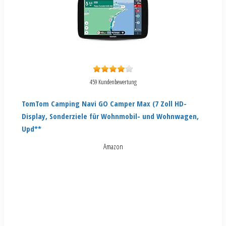
459 Kundenbewertung
TomTom Camping Navi GO Camper Max (7 Zoll HD-
Display, Sonderziele für Wohnmobil- und Wohnwagen,
Upd**
Amazon
Preis nicht verfügbar
Aktuellen Preis ansehen**
Preis inkl. MwSt., zzgl. Versandkosten
Zuletzt aktualisiert am 2. Januar 2024 um 23:00 . Wir weisen darauf hin, dass sich hier angezeigte Preise inzwischen geändert haben