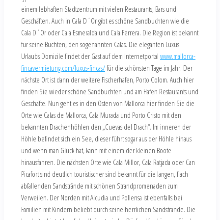
einem lebhaften Stadtzentrum mit vielen Restaurants, Bars und
Geschäften. Auch in Cala D´Or gibt es schöne Sandbuchten wie die
Cala D´Or oder Cala Esmeralda und Cala Ferrera. Die Region ist bekannt
für seine Buchten, den sogenannten Calas. Die eleganten Luxus
Urlaubs Domizile findet der Gast auf dem Internetportal
www.mallorca-
fincavermietung.com/luxus-fincas/
für die schönsten Tage im Jahr. Der
nächste Ort ist dann der weitere Fischerhafen, Porto Colom. Auch hier
finden Sie wieder schöne Sandbuchten und am Hafen Restaurants und
Geschäfte. Nun geht es in den Osten von Mallorca hier finden Sie die
Orte wie Calas de Mallorca, Cala Murada und Porto Cristo mit den
bekannten Drachenhöhlen den „Cuevas del Drach“. Im inneren der
Höhle befindet sich ein See, dieser führt sogar aus der Höhle hinaus
und wenn man Glück hat, kann mit einem der kleinen Boote
hinausfahren. Die nächsten Orte wie Cala Millor, Cala Ratjada oder Can
Picafort sind deutlich touristischer sind bekannt für die langen, flach
abfallenden Sandstrände mit schönen Strandpromenaden zum
Verweilen. Der Norden mit Alcudia und Pollensa ist ebenfalls bei
Familien mit Kindern beliebt durch seine herrlichen Sandstrände. Die