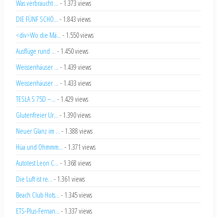
Neuer Glanz im ...
- 1.388 views
Hüa und Ohmmm...
- 1.371 views
Autotest Leon C...
- 1.368 views
Die Luft ist re...
- 1.361 views
Beach Club Hots...
- 1.345 views
ETS-Plus-Fernan...
- 1.337 views
Saisonstart Abe...
- 1.336 views
Verlängerung f...
- 1.334 views
10 Jahre Kleinb...
- 1.325 views
Advito rät zu ...
- 1.324 views
Trendreiseziel ...
- 1.321 views
Sicher in den U...
- 1.321 views
30 Jahre Starli...
- 1.315 views