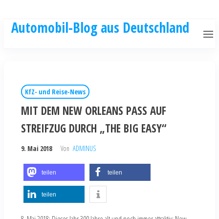
Automobil-Blog aus Deutschland
KfZ- und Reise-News
MIT DEM NEW ORLEANS PASS AUF
STREIFZUG DURCH „THE BIG EASY“
9. Mai 2018
Von
ADMINUS
teilen
teilen
teilen
8. Mai 2018: Dieses Jahr 300 Jahre alt und noch immer attraktiv: New