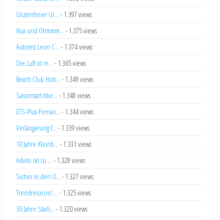
Glutenfreier Ur...
- 1.397 views
Hüa und Ohmmm...
- 1.375 views
Autotest Leon C...
- 1.374 views
Die Luft ist re...
- 1.365 views
Beach Club Hots...
- 1.349 views
Saisonstart Abe...
- 1.348 views
ETS-Plus-Fernan...
- 1.344 views
Verlängerung f...
- 1.339 views
10 Jahre Kleinb...
- 1.331 views
Advito rät zu ...
- 1.328 views
Sicher in den U...
- 1.327 views
Trendreiseziel ...
- 1.325 views
30 Jahre Starli...
- 1.320 views