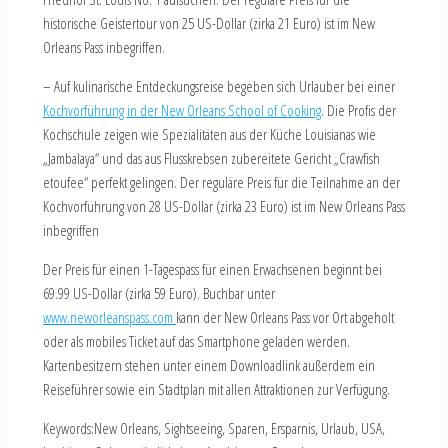
historische Geistertour von 25 US-Dollar (zirka 21 Euro) ist im New
Orleans Pass inbegriffen.
– Auf kulinarische Entdeckungsreise begeben sich Urlauber bei einer
Kochvorführung in der New Orleans School of Cooking
. Die Profis der
Kochschule zeigen wie Spezialitäten aus der Küche Louisianas wie
„Jambalaya“ und das aus Flusskrebsen zubereitete Gericht „Crawfish
etoufee“ perfekt gelingen. Der reguläre Preis für die Teilnahme an der
Kochvorführung von 28 US-Dollar (zirka 23 Euro) ist im New Orleans Pass
inbegriffen
Der Preis für einen 1-Tagespass für einen Erwachsenen beginnt bei
69.99 US-Dollar (zirka 59 Euro). Buchbar unter
www.neworleanspass.com
kann der New Orleans Pass vor Ort abgeholt
oder als mobiles Ticket auf das Smartphone geladen werden.
Kartenbesitzern stehen unter einem Downloadlink außerdem ein
Reiseführer sowie ein Stadtplan mit allen Attraktionen zur Verfügung.
Keywords:New Orleans, Sightseeing, Sparen, Ersparnis, Urlaub, USA,