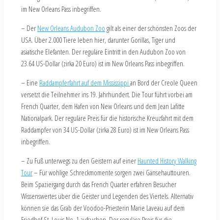
im New Orleans Pass inbegriffen.
– Der
New Orleans Audubon Zoo
gilt als einer der schönsten Zoos der
USA. Über 2.000 Tiere leben hier, darunter Gorillas, Tiger und
asiatische Elefanten. Der reguläre Eintritt in den Audubon Zoo von
23.64 US-Dollar (zirka 20 Euro) ist im New Orleans Pass inbegriffen.
– Eine
Raddampferfahrt auf dem Mississippi
an Bord der Creole Queen
versetzt die Teilnehmer ins 19. Jahrhundert. Die Tour führt vorbei am
French Quarter, dem Hafen von New Orleans und dem Jean Lafitte
Nationalpark. Der reguläre Preis für die historische Kreuzfahrt mit dem
Raddampfer von 34 US-Dollar (zirka 28 Euro) ist im New Orleans Pass
inbegriffen.
– Zu Fuß unterwegs zu den Geistern auf einer
Haunted History Walking
Tour
– Für wohlige Schreckmomente sorgen zwei Gänsehauttouren.
Beim Spaziergang durch das French Quarter erfahren Besucher
Wissenswertes über die Geister und Legenden des Viertels. Alternativ
können sie das Grab der Voodoo-Priesterin Marie Laveau auf dem
Friedhof St. Louis No. 1 aufsuchen. Der reguläre Preis für die