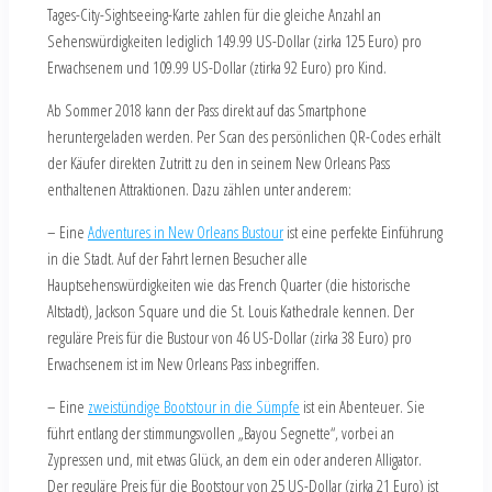
Tages-City-Sightseeing-Karte zahlen für die gleiche Anzahl an
Sehenswürdigkeiten lediglich 149.99 US-Dollar (zirka 125 Euro) pro
Erwachsenem und 109.99 US-Dollar (ztirka 92 Euro) pro Kind.
Ab Sommer 2018 kann der Pass direkt auf das Smartphone
heruntergeladen werden. Per Scan des persönlichen QR-Codes erhält
der Käufer direkten Zutritt zu den in seinem New Orleans Pass
enthaltenen Attraktionen. Dazu zählen unter anderem:
– Eine
Adventures in New Orleans Bustour
ist eine perfekte Einführung
in die Stadt. Auf der Fahrt lernen Besucher alle
Hauptsehenswürdigkeiten wie das French Quarter (die historische
Altstadt), Jackson Square und die St. Louis Kathedrale kennen. Der
reguläre Preis für die Bustour von 46 US-Dollar (zirka 38 Euro) pro
Erwachsenem ist im New Orleans Pass inbegriffen.
– Eine
zweistündige Bootstour in die Sümpfe
ist ein Abenteuer. Sie
führt entlang der stimmungsvollen „Bayou Segnette“, vorbei an
Zypressen und, mit etwas Glück, an dem ein oder anderen Alligator.
Der reguläre Preis für die Bootstour von 25 US-Dollar (zirka 21 Euro) ist