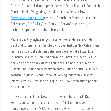
Orleans. Deutsche Urlauber profitieren von Direktflügen mit Condor ab
Frankfurt in die „Wiege des Jazz“. Mit dem New Orleans Pass
(
www.neworleanspass.com
) wird der Besuch der Metropole mit dem
Spitznamen „The Big Easy“, zu Deutsch „Der große Leichtsinn“, noch
leichter. Er spart den Urlaubern bares Geld.
Mit Hilfe des City-Sightseeing-Karte sehen Reisende mehr von der
Stadt und schonen ihren Geldbeutel. So umfasst der New Orleans Pass
mehr als 25 der beliebtesten Sehenswürdigkeiten, die kostenlose
Teilnahme an City-Touren und den freien Eintritt in Museen. Besitzer
der Karte erleben das klassische Louisiana auf einer Tour durch die
Sümpfe und erkunden das weltbekannte Audubon Aquarium. In der
Kochschule „New Orleans School of Cooking“ erlernen kulinarisch
Interessierte, die Gewürze der Cajun und Kreolischen Küche perfekt
zu kombinieren.
Die Ersparnisse mit dem New Orleans Pass sind beträchtlich. Die
Besichtigung von und Teilnahme an zehn Attraktionen kostet
normalerweise über 273 US-Dollar (zirka 228 Euro). Inhaber der 3-