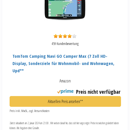
459 Kundenbewertung
TomTom Camping Navi GO Camper Max (7 Zoll HD-
Display, Sonderziele für Wohnmobil- und Wohnwagen,
Upd**
Amazon
Preis nicht verfügbar
Aktuellen Preis ansehen**
Preis inkl. MwSt., zzgl. Versandkosten
Zuletzt aktualisiert am 2. Januar 2024 um 23:00 . Wir weisen darauf hin, dass sich hier angezeigte Preise inzwischen geändert haben
können. Alle Angaben ohne Gewähr.