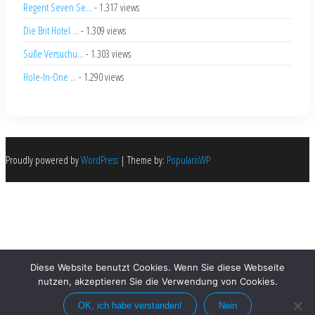
Regent Seven Se...
- 1.317 views
Die Brit Hotel ...
- 1.309 views
Süße Versuchu...
- 1.303 views
Hole-In-One ...
- 1.290 views
Proudly powered by
WordPress
|
Theme by:
PopularisWP
Diese Website benutzt Cookies. Wenn Sie diese Webseite
nutzen, akzeptieren Sie die Verwendung von Cookies.
OK, ich habe verstanden!
Nein