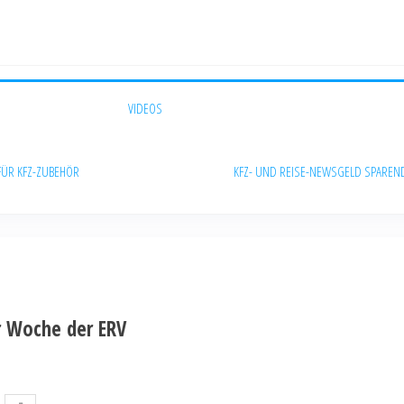
VIDEOS
FÜR KFZ-ZUBEHÖR
KFZ- UND REISE-NEWS
GELD SPAREN
r Woche der ERV