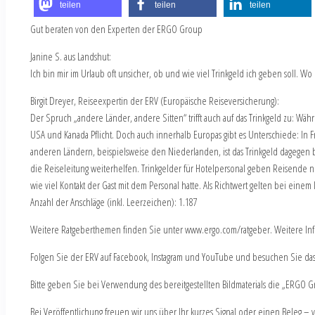
teilen
teilen
teilen
Gut beraten von den Experten der ERGO Group
Janine S. aus Landshut:
Ich bin mir im Urlaub oft unsicher, ob und wie viel Trinkgeld ich geben soll. Wo
Birgit Dreyer, Reiseexpertin der ERV (Europäische Reiseversicherung):
Der Spruch „andere Länder, andere Sitten“ trifft auch auf das Trinkgeld zu: Währe
USA und Kanada Pflicht. Doch auch innerhalb Europas gibt es Unterschiede: In Fran
anderen Ländern, beispielsweise den Niederlanden, ist das Trinkgeld dagegen bere
die Reiseleitung weiterhelfen. Trinkgelder für Hotelpersonal geben Reisende n
wie viel Kontakt der Gast mit dem Personal hatte. Als Richtwert gelten bei einem
Anzahl der Anschläge (inkl. Leerzeichen): 1.187
Weitere Ratgeberthemen finden Sie unter www.ergo.com/ratgeber. Weitere Infor
Folgen Sie der ERV auf Facebook, Instagram und YouTube und besuchen Sie das
Bitte geben Sie bei Verwendung des bereitgestellten Bildmaterials die „ERGO Gr
Bei Veröffentlichung freuen wir uns über Ihr kurzes Signal oder einen Beleg – 