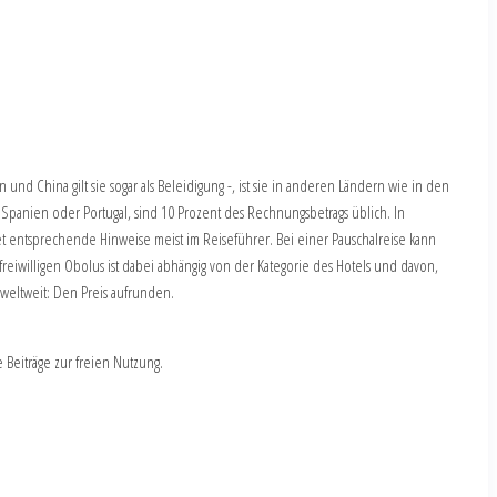
 und China gilt sie sogar als Beleidigung -, ist sie in anderen Ländern wie in den
 in Spanien oder Portugal, sind 10 Prozent des Rechnungsbetrags üblich. In
ndet entsprechende Hinweise meist im Reiseführer. Bei einer Pauschalreise kann
eiwilligen Obolus ist dabei abhängig von der Kategorie des Hotels und davon,
t weltweit: Den Preis aufrunden.
Beiträge zur freien Nutzung.