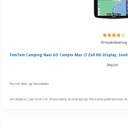
459 Kundenbewertung
TomTom Camping Navi GO Camper Max (7 Zoll HD-Display, Sond
Amazon
Preis inkl. MwSt., zzgl. Versandkosten
Zuletzt aktualisiert am 2. Januar 2024 um 23:00 . Wir weisen darauf hin, dass sich hier angezeigte Preise inzwischen geändert haben können. Al