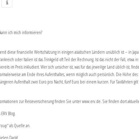
 kann ich mich informieren?
nd diese finanzielle Wertschätzung in einigen asiatischen Ländern unüblich ist – in Japan
kreich oder Italien ist das Trinkgeld oft Teil der Rechnung. Ist das nicht der Fall, etwa
its im Preis inkludiert. Wer sich unsicher ist, was für das jeweilige Land üblich ist, fi
ormalerweise am Ende ihres Aufenthaltes, wenn möglich auch persönlich. Die Höhe des fr
 längeren Aufenthalt zwei Euro pro Nacht, fünf Euro bei einem kurzen. Für Taxifahrten gil
mationen zur Reiseversicherung finden Sie unter www.erv.de. Sie finden dort aktuelle 
 ERV Blog.
oup“ als Quelle an.
vielen Dank!