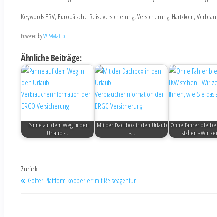
Keywords:ERV, Europäische Reiseversicherung, Versicherung, Hartzkom, Verbrauch
Powered by
WPeMatico
Ähnliche Beiträge:
Panne auf dem Weg in den
Mit der Dachbox in den Urlaub
Ohne Fahrer bleibe
Urlaub -…
-…
stehen - Wir z
Zurück
Golfer-Plattform kooperiert mit Reiseagentur