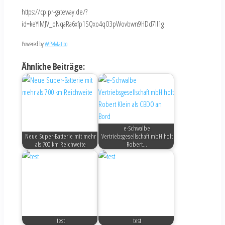
https://cp.pr-gateway.de/?
id=keYlMJV_oNqaRa6xfp1SQxo4qO3pWovbwn9HDd7Il1g
Powered by
WPeMatico
Ähnliche Beiträge:
e-Schwalbe
Neue Super-Batterie mit mehr
Vertriebsgesellschaft mbH holt
als 700 km Reichweite
Robert…
test
test