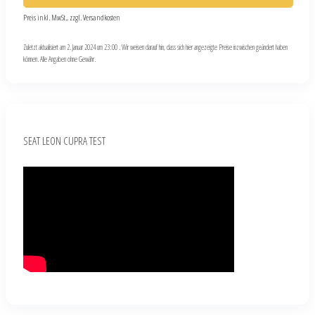
Preis inkl. MwSt., zzgl. Versandkosten
Zuletzt aktualisiert am 2. Januar 2024 um 23:00 . Wir weisen darauf hin, dass sich hier angezeigte Preise inzwischen geändert haben
können. Alle Angaben ohne Gewähr.
SEAT LEON CUPRA TEST