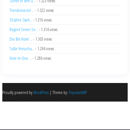
Sicher in den U...
- 1.323 views
Trendreiseziel ...
- 1.322 views
30 Jahre Starli...
- 1.316 views
Regent Seven Se...
- 1.314 views
Die Brit Hotel ...
- 1.303 views
Süße Versuchu...
- 1.294 views
Hole-In-One ...
- 1.286 views
Proudly powered by
WordPress
|
Theme by:
PopularisWP