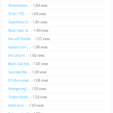
Weissenhäuser ...
- 1.434 views
TESLA S 75D –...
- 1.430 views
Glutenfreier Ur...
- 1.391 views
Neuer Glanz im ...
- 1.390 views
Hüa und Ohmmm...
- 1.372 views
Autotest Leon C...
- 1.369 views
Die Luft ist re...
- 1.362 views
Beach Club Hots...
- 1.347 views
Saisonstart Abe...
- 1.339 views
ETS-Plus-Fernan...
- 1.338 views
Verlängerung f...
- 1.335 views
10 Jahre Kleinb...
- 1.326 views
Advito rät zu ...
- 1.325 views