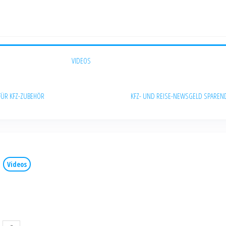
VIDEOS
FÜR KFZ-ZUBEHÖR
KFZ- UND REISE-NEWS
GELD SPAREN
Videos