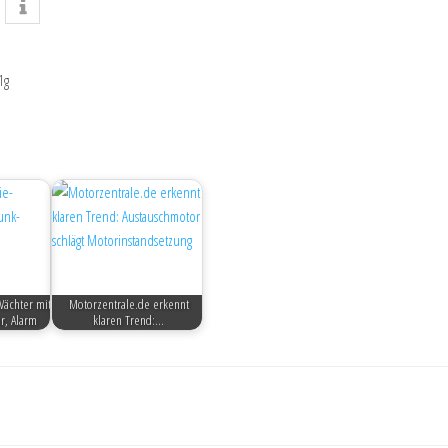
1g
Wächter mit
Motorzentrale.de erkennt
r, Alarm
klaren Trend:…