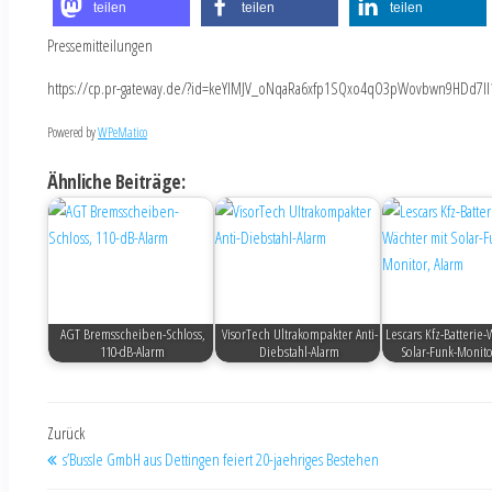
teilen
teilen
teilen
Pressemitteilungen
https://cp.pr-gateway.de/?id=keYlMJV_oNqaRa6xfp1SQxo4qO3pWovbwn9HDd7Il
Powered by
WPeMatico
Ähnliche Beiträge:
AGT Bremsscheiben-Schloss,
VisorTech Ultrakompakter Anti-
Lescars Kfz-Batterie-
110-dB-Alarm
Diebstahl-Alarm
Solar-Funk-Monito
Zurück
s’Bussle GmbH aus Dettingen feiert 20-jaehriges Bestehen