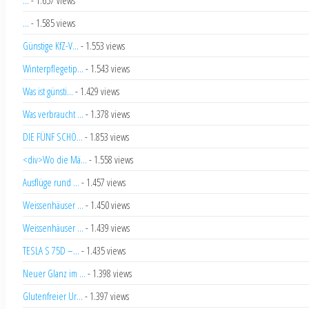
...
- 1.585 views
Günstige KfZ-V...
- 1.553 views
Winterpflegetip...
- 1.543 views
Was ist günsti...
- 1.429 views
Was verbraucht ...
- 1.378 views
DIE FÜNF SCHÖ...
- 1.853 views
<div>Wo die Mä...
- 1.558 views
Ausflüge rund ...
- 1.457 views
Weissenhäuser ...
- 1.450 views
Weissenhäuser ...
- 1.439 views
TESLA S 75D –...
- 1.435 views
Neuer Glanz im ...
- 1.398 views
Glutenfreier Ur...
- 1.397 views