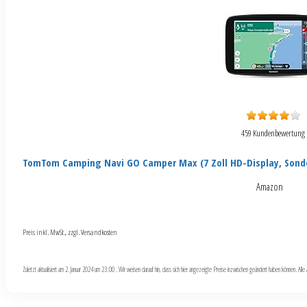
459 Kundenbewertung
TomTom Camping Navi GO Camper Max (7 Zoll HD-Display, Sond
Amazon
Preis inkl. MwSt., zzgl. Versandkosten
Zuletzt aktualisiert am 2. Januar 2024 um 23:00 . Wir weisen darauf hin, dass sich hier angezeigte Preise inzwischen geändert haben können. Al