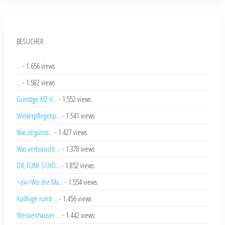
BESUCHER
...
- 1.656 views
...
- 1.582 views
Günstige KfZ-V...
- 1.552 views
Winterpflegetip...
- 1.541 views
Was ist günsti...
- 1.427 views
Was verbraucht ...
- 1.378 views
DIE FÜNF SCHÖ...
- 1.852 views
<div>Wo die Mä...
- 1.554 views
Ausflüge rund ...
- 1.456 views
Weissenhäuser ...
- 1.442 views