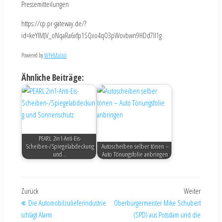
Pressemitteilungen
https://cp.pr-gateway.de/?
id=keYlMJV_oNqaRa6xfp1SQxo4qO3pWovbwn9HDd7Il1g
Powered by
WPeMatico
Ähnliche Beiträge:
PEARL 2in1-Anti-Eis-
Scheiben-/Spiegelabdeckung
Autoscheiben selber tönen –
und…
Auto Tönungsfolie anbringen
Zurück
Weiter
Die Automobilzulieferindustrie
Oberbürgermeister Mike Schubert
schlägt Alarm
(SPD) aus Potsdam und die