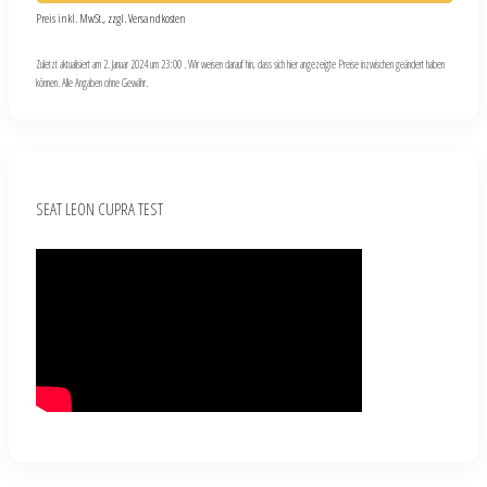
Preis inkl. MwSt., zzgl. Versandkosten
Zuletzt aktualisiert am 2. Januar 2024 um 23:00 . Wir weisen darauf hin, dass sich hier angezeigte Preise inzwischen geändert haben
können. Alle Angaben ohne Gewähr.
SEAT LEON CUPRA TEST