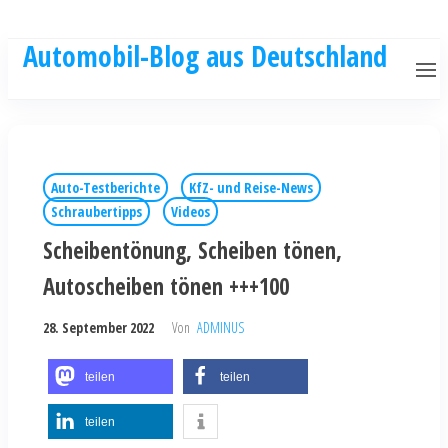
Automobil-Blog aus Deutschland
Auto-Testberichte
KfZ- und Reise-News
Schraubertipps
Videos
Scheibentönung, Scheiben tönen,
Autoscheiben tönen +++100
28. September 2022
Von
ADMINUS
teilen
teilen
teilen