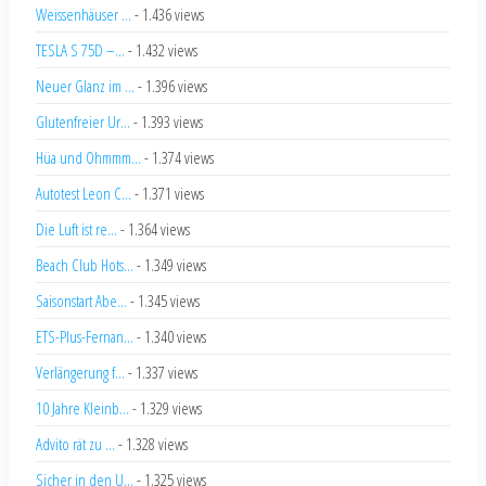
Weissenhäuser ...
- 1.436 views
TESLA S 75D –...
- 1.432 views
Neuer Glanz im ...
- 1.396 views
Glutenfreier Ur...
- 1.393 views
Hüa und Ohmmm...
- 1.374 views
Autotest Leon C...
- 1.371 views
Die Luft ist re...
- 1.364 views
Beach Club Hots...
- 1.349 views
Saisonstart Abe...
- 1.345 views
ETS-Plus-Fernan...
- 1.340 views
Verlängerung f...
- 1.337 views
10 Jahre Kleinb...
- 1.329 views
Advito rät zu ...
- 1.328 views
Sicher in den U...
- 1.325 views