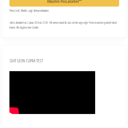
Aktuellen Preis ansehen**
Preis inkl. MwSt., zzgl. Versandkosten
Zuletzt aktualisiert am 2. Januar 2024 um 23:00 . Wir weisen darauf hin, dass sich hier angezeigte Preise inzwischen geändert haben
können. Alle Angaben ohne Gewähr.
SEAT LEON CUPRA TEST