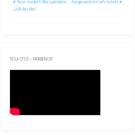
Neue one4all E-Bike-Ladestation
Autogas weiterhin sehr beliebt
„LiON Box Max“
TESLA S75 D – FAHRBERICHT