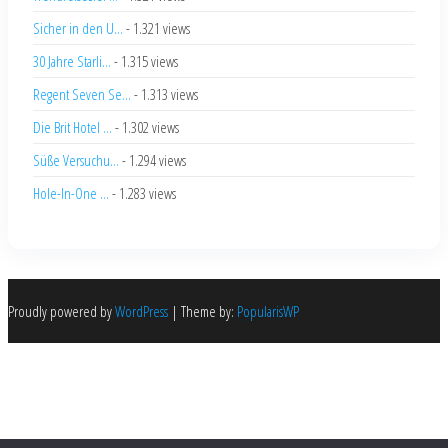
Sicher in den U...
- 1.321 views
30 Jahre Starli...
- 1.315 views
Regent Seven Se...
- 1.313 views
Die Brit Hotel ...
- 1.302 views
Süße Versuchu...
- 1.294 views
Hole-In-One ...
- 1.283 views
Proudly powered by
WordPress
|
Theme by:
PopularisWP