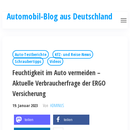
Automobil-Blog aus Deutschland
Auto-Testberichte
KfZ- und Reise-News
Schraubertipps
Videos
Feuchtigkeit im Auto vermeiden –
Aktuelle Verbraucherfrage der ERGO
Versicherung
19. Januar 2023
Von
ADMINUS
teilen
teilen