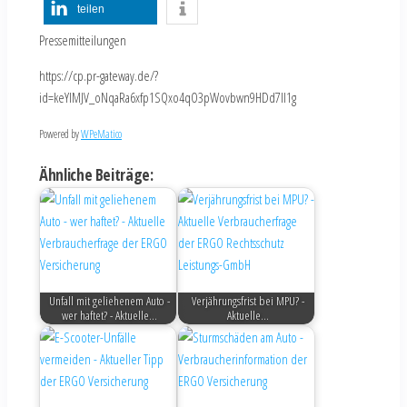
teilen
Pressemitteilungen
https://cp.pr-gateway.de/?
id=keYlMJV_oNqaRa6xfp1SQxo4qO3pWovbwn9HDd7Il1g
Powered by
WPeMatico
Ähnliche Beiträge:
Unfall mit geliehenem Auto -
Verjährungsfrist bei MPU? -
wer haftet? - Aktuelle…
Aktuelle…