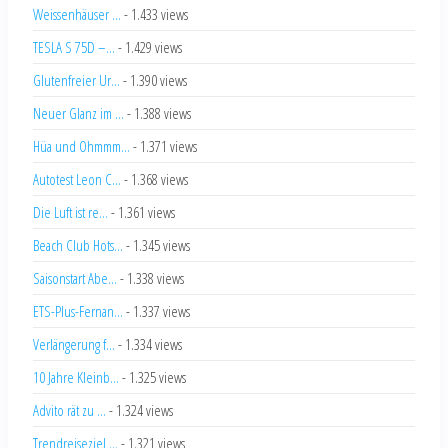
Weissenhäuser ...
- 1.433 views
TESLA S 75D –...
- 1.429 views
Glutenfreier Ur...
- 1.390 views
Neuer Glanz im ...
- 1.388 views
Hüa und Ohmmm...
- 1.371 views
Autotest Leon C...
- 1.368 views
Die Luft ist re...
- 1.361 views
Beach Club Hots...
- 1.345 views
Saisonstart Abe...
- 1.338 views
ETS-Plus-Fernan...
- 1.337 views
Verlängerung f...
- 1.334 views
10 Jahre Kleinb...
- 1.325 views
Advito rät zu ...
- 1.324 views
Trendreiseziel ...
- 1.321 views