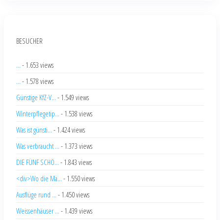
BESUCHER
...
- 1.653 views
...
- 1.578 views
Günstige KfZ-V...
- 1.549 views
Winterpflegetip...
- 1.538 views
Was ist günsti...
- 1.424 views
Was verbraucht ...
- 1.373 views
DIE FÜNF SCHÖ...
- 1.843 views
<div>Wo die Mä...
- 1.550 views
Ausflüge rund ...
- 1.450 views
Weissenhäuser ...
- 1.439 views