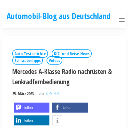
Automobil-Blog aus Deutschland
Auto-Testberichte
KfZ- und Reise-News
Schraubertipps
Videos
Mercedes A-Klasse Radio nachrüsten &
Lenkradfernbedienung
25. März 2023
Von
ADMINUS
teilen
teilen
teilen