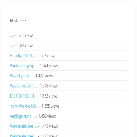
BESUCHER
...
- 1.656 views
...
- 1.582 views
Günstige KfZ-V...
- 1.552 views
Winterpflegetip...
- 1.541 views
Was ist günsti...
- 1.427 views
Was verbraucht ...
- 1.378 views
DIE FÜNF SCHÖ...
- 1.852 views
<div>Wo die Mä...
- 1.555 views
Ausflüge rund ...
- 1.456 views
Weissenhäuser ...
- 1.443 views
Weissenhäuser ...
- 1.436 views