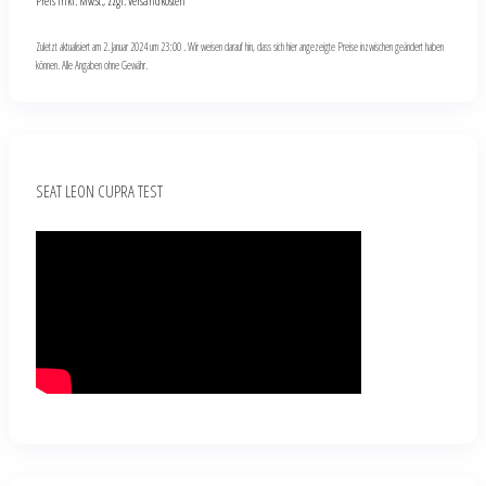
Preis inkl. MwSt., zzgl. Versandkosten
Zuletzt aktualisiert am 2. Januar 2024 um 23:00 . Wir weisen darauf hin, dass sich hier angezeigte Preise inzwischen geändert haben
können. Alle Angaben ohne Gewähr.
SEAT LEON CUPRA TEST