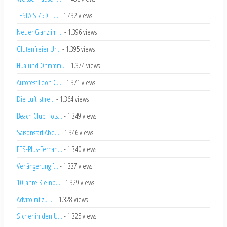
TESLA S 75D –...
- 1.432 views
Neuer Glanz im ...
- 1.396 views
Glutenfreier Ur...
- 1.395 views
Hüa und Ohmmm...
- 1.374 views
Autotest Leon C...
- 1.371 views
Die Luft ist re...
- 1.364 views
Beach Club Hots...
- 1.349 views
Saisonstart Abe...
- 1.346 views
ETS-Plus-Fernan...
- 1.340 views
Verlängerung f...
- 1.337 views
10 Jahre Kleinb...
- 1.329 views
Advito rät zu ...
- 1.328 views
Sicher in den U...
- 1.325 views