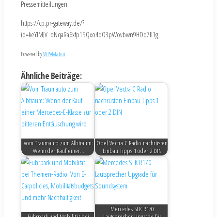
Pressemitteilungen
https://cp.pr-gateway.de/?
id=keYlMJV_oNqaRa6xfp1SQxo4qO3pWovbwn9HDd7Il1g
Powered by
WPeMatico
Ähnliche Beiträge:
Vom Traumauto zum Albtraum:
Opel Vectra C Radio nachrüsten
Wenn der Kauf einer…
Einbau Tipps 1 oder 2 DIN
Mercedes SLK R170
Fuhrpark und Mobilität bei
Lautsprecher Upgrade für