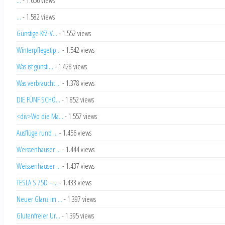
...
- 1.582 views
Günstige KfZ-V...
- 1.552 views
Winterpflegetip...
- 1.542 views
Was ist günsti...
- 1.428 views
Was verbraucht ...
- 1.378 views
DIE FÜNF SCHÖ...
- 1.852 views
<div>Wo die Mä...
- 1.557 views
Ausflüge rund ...
- 1.456 views
Weissenhäuser ...
- 1.444 views
Weissenhäuser ...
- 1.437 views
TESLA S 75D –...
- 1.433 views
Neuer Glanz im ...
- 1.397 views
Glutenfreier Ur...
- 1.395 views