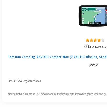
459 Kundenbewertung
TomTom Camping Navi GO Camper Max (7 Zoll HD-Display, Sond
Amazon
Preis inkl. MwSt., zzgl. Versandkosten
Zuletzt aktualisiert am 2. Januar 2024 um 23:00 . Wir weisen darauf hin, dass sich hier angezeigte Preise inzwischen geändert haben können. Al