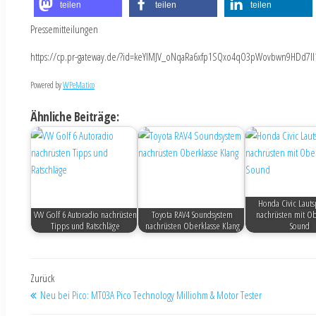
teilen
teilen
teilen
Pressemitteilungen
https://cp.pr-gateway.de/?id=keYlMJV_oNqaRa6xfp1SQxo4qO3pWovbwn9HDd7Il
Powered by
WPeMatico
Ähnliche Beiträge:
Honda Civic Laut
VW Golf 6 Autoradio nachrüsten
Toyota RAV4 Soundsystem
nachrüsten mit Ob
Tipps und Ratschläge
nachrüsten Oberklasse Klang
Sound
Zurück
Neu bei Pico: MT03A Pico Technology Milliohm & Motor Tester