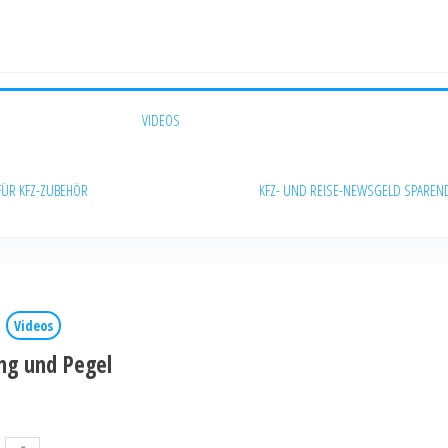
VIDEOS
FÜR KFZ-ZUBEHÖR
KFZ- UND REISE-NEWS
GELD SPAREN
Videos
ng und Pegel