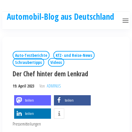
Automobil-Blog aus Deutschland
Auto-Testberichte
KfZ- und Reise-News
Schraubertipps
Videos
Der Chef hinter dem Lenkrad
19. April 2023
Von
ADMINUS
teilen
teilen
teilen
Pressemitteilungen