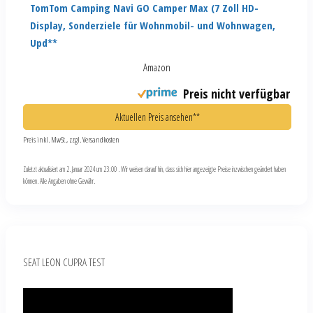
TomTom Camping Navi GO Camper Max (7 Zoll HD-
Display, Sonderziele für Wohnmobil- und Wohnwagen,
Upd**
Amazon
Preis nicht verfügbar
Aktuellen Preis ansehen**
Preis inkl. MwSt., zzgl. Versandkosten
Zuletzt aktualisiert am 2. Januar 2024 um 23:00 . Wir weisen darauf hin, dass sich hier angezeigte Preise inzwischen geändert haben
können. Alle Angaben ohne Gewähr.
SEAT LEON CUPRA TEST