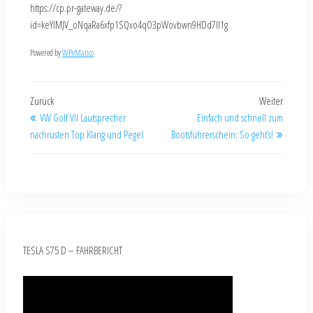
https://cp.pr-gateway.de/?
id=keYlMJV_oNqaRa6xfp1SQxo4qO3pWovbwn9HDd7Il1g
Powered by
WPeMatico
Zurück
Weiter
VW Golf VII Lautsprecher
Einfach und schnell zum
nachrüsten Top Klang und Pegel
Bootsführerschein: So geht’s!
TESLA S75 D – FAHRBERICHT