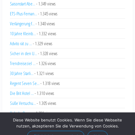
Saisonstart Abe...
- 1.349 views
ETS-Plus-Fernan...
- 1.345 views
Verlängerung f...
- 1.340 views
10 Jahre Kleinb...
- 1.332 views
Advito rät zu ...
- 1.329 views
Sicher in den U...
- 1.328 views
Trendreiseziel ...
- 1.326 views
30 Jahre Starli...
- 1.321 views
Regent Seven Se...
- 1.318 views
Die Brit Hotel ...
- 1.310 views
Süße Versuchu...
- 1.305 views
Hole-In-One ...
- 1.291 views
Diese Website benutzt Cookies. Wenn Sie diese Webseite
nutzen, akzeptieren Sie die Verwendung von Cookies.