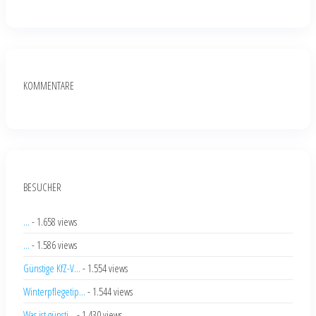
KOMMENTARE
BESUCHER
...
- 1.658 views
...
- 1.586 views
Günstige KfZ-V...
- 1.554 views
Winterpflegetip...
- 1.544 views
Was ist günsti...
- 1.430 views