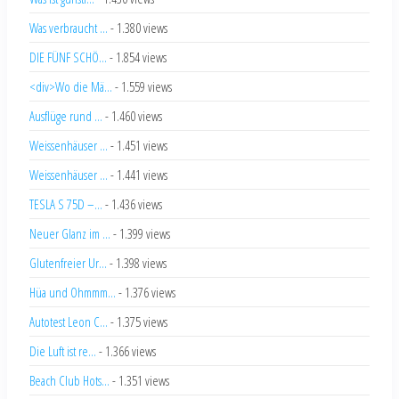
Was verbraucht ...
- 1.380 views
DIE FÜNF SCHÖ...
- 1.854 views
<div>Wo die Mä...
- 1.559 views
Ausflüge rund ...
- 1.460 views
Weissenhäuser ...
- 1.451 views
Weissenhäuser ...
- 1.441 views
TESLA S 75D –...
- 1.436 views
Neuer Glanz im ...
- 1.399 views
Glutenfreier Ur...
- 1.398 views
Hüa und Ohmmm...
- 1.376 views
Autotest Leon C...
- 1.375 views
Die Luft ist re...
- 1.366 views
Beach Club Hots...
- 1.351 views