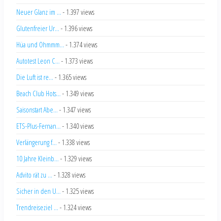
Neuer Glanz im ...
- 1.397 views
Glutenfreier Ur...
- 1.396 views
Hüa und Ohmmm...
- 1.374 views
Autotest Leon C...
- 1.373 views
Die Luft ist re...
- 1.365 views
Beach Club Hots...
- 1.349 views
Saisonstart Abe...
- 1.347 views
ETS-Plus-Fernan...
- 1.340 views
Verlängerung f...
- 1.338 views
10 Jahre Kleinb...
- 1.329 views
Advito rät zu ...
- 1.328 views
Sicher in den U...
- 1.325 views
Trendreiseziel ...
- 1.324 views