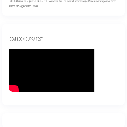
Zuletzt aktualisiert am 2. Januar 2024 um 23:00 . Wir weisen darauf hin, dass sich hier angezeigte Preise inzwischen geändert haben
können. Alle Angaben ohne Gewähr.
SEAT LEON CUPRA TEST