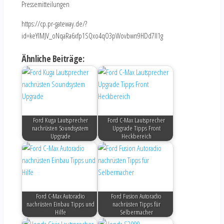
Pressemitteilungen
https://cp.pr-gateway.de/?
id=keYlMJV_oNqaRa6xfp1SQxo4qO3pWovbwn9HDd7Il1g
Ähnliche Beiträge:
Ford Kuga Lautsprecher
Ford C-Max Lautsprecher
nachrüsten Soundsystem
Upgrade Tipps Front
Upgrade
Heckbereich
Ford C-Max Autoradio
Ford Fusion Autoradio
nachrüsten Einbau Tipps und
nachrüsten Tipps für
Hilfe
Selbermacher