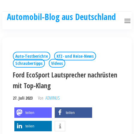
Automobil-Blog aus Deutschland
Auto-Testberichte
KfZ- und Reise-News
Schraubertipps
Videos
Ford EcoSport Lautsprecher nachrüsten
mit Top-Klang
27. Juli 2023
Von
ADMINUS
teilen
teilen
teilen