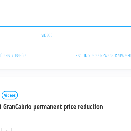
VIDEOS
FÜR KFZ-ZUBEHÖR
KFZ- UND REISE-NEWS
GELD SPAREN
Videos
i GranCabrio permanent price reduction