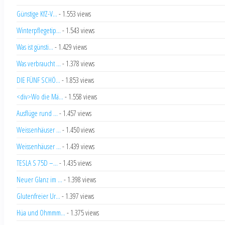
Günstige KfZ-V...
- 1.553 views
Winterpflegetip...
- 1.543 views
Was ist günsti...
- 1.429 views
Was verbraucht ...
- 1.378 views
DIE FÜNF SCHÖ...
- 1.853 views
<div>Wo die Mä...
- 1.558 views
Ausflüge rund ...
- 1.457 views
Weissenhäuser ...
- 1.450 views
Weissenhäuser ...
- 1.439 views
TESLA S 75D –...
- 1.435 views
Neuer Glanz im ...
- 1.398 views
Glutenfreier Ur...
- 1.397 views
Hüa und Ohmmm...
- 1.375 views