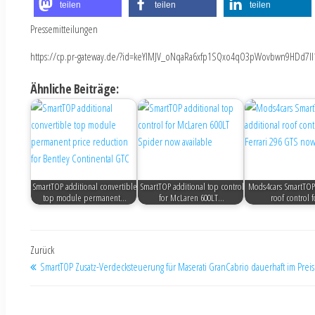
teilen
teilen
teilen
Pressemitteilungen
https://cp.pr-gateway.de/?id=keYlMJV_oNqaRa6xfp1SQxo4qO3pWovbwn9HDd7Il
Ähnliche Beiträge:
SmartTOP additional convertible
SmartTOP additional top control
Mods4cars SmartTOP 
top module permanent…
for McLaren 600LT…
roof control 
Zurück
SmartTOP Zusatz-Verdecksteuerung für Maserati GranCabrio dauerhaft im Preis