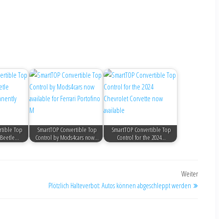
tible Top
SmartTOP Convertible Top
SmartTOP Convertible Top
 Beetle…
Control by Mods4cars now…
Control for the 2024…
Weiter
Plötzlich Halteverbot: Autos können abgeschleppt werden