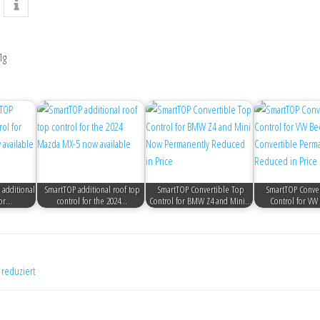
1g
additional
SmartTOP additional roof top
SmartTOP Convertible Top
SmartTOP Conver
for…
control for the 2024…
Control for BMW Z4 and Mini…
Control for VW
 reduziert