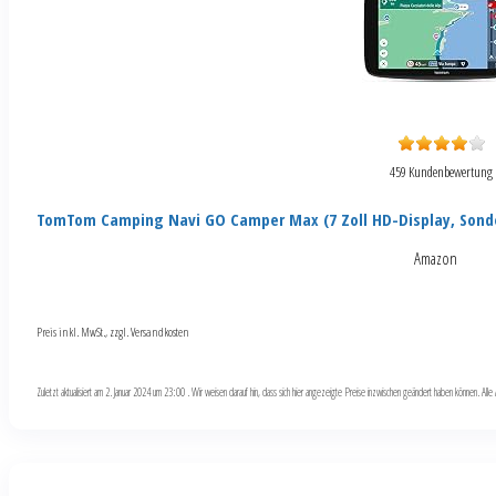
459 Kundenbewertung
TomTom Camping Navi GO Camper Max (7 Zoll HD-Display, Sond
Amazon
Preis inkl. MwSt., zzgl. Versandkosten
Zuletzt aktualisiert am 2. Januar 2024 um 23:00 . Wir weisen darauf hin, dass sich hier angezeigte Preise inzwischen geändert haben können. Al