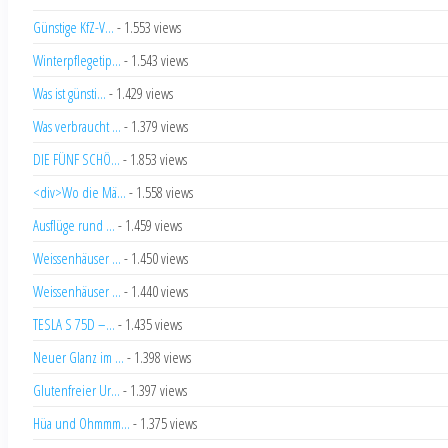
Günstige KfZ-V...
- 1.553 views
Winterpflegetip...
- 1.543 views
Was ist günsti...
- 1.429 views
Was verbraucht ...
- 1.379 views
DIE FÜNF SCHÖ...
- 1.853 views
<div>Wo die Mä...
- 1.558 views
Ausflüge rund ...
- 1.459 views
Weissenhäuser ...
- 1.450 views
Weissenhäuser ...
- 1.440 views
TESLA S 75D –...
- 1.435 views
Neuer Glanz im ...
- 1.398 views
Glutenfreier Ur...
- 1.397 views
Hüa und Ohmmm...
- 1.375 views