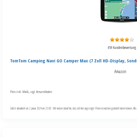
459 Kundenbewertung
TomTom Camping Navi GO Camper Max (7 Zoll HD-Display, Sond
Amazon
Preis inkl. MwSt., zzgl. Versandkosten
Zuletzt aktualisiert am 2. Januar 2024 um 23:00 . Wir weisen darauf hin, dass sich hier angezeigte Preise inzwischen geändert haben können. Al