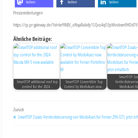
teilen
teilen
teilen
Pressemitteilungen
https://cp.pr-gateway.de/?id=keYlMJV_oNqaRa6xfp1SQxo4qO3pWovbwn9HDd7Il
Ähnliche Beiträge:
SmartTOP Zus
SmartTOP additional roof top
SmartTOP Convertible Top
Verdecksteueru
control for the 2024…
Control by Mods4cars now…
Mods4cars f
Zurück
SmartTOP Zusatz-Verdecksteuerung von Mods4cars für Ferrari 296 GTS jetzt erh