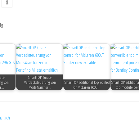
1g
atz-
SmartTOP Zusatz-
ng von
Verdecksteuerung von
SmartTOP additional top control
SmartTOP additiona
ür…
Mods4cars für…
for McLaren 600LT…
top module pe
ältlich