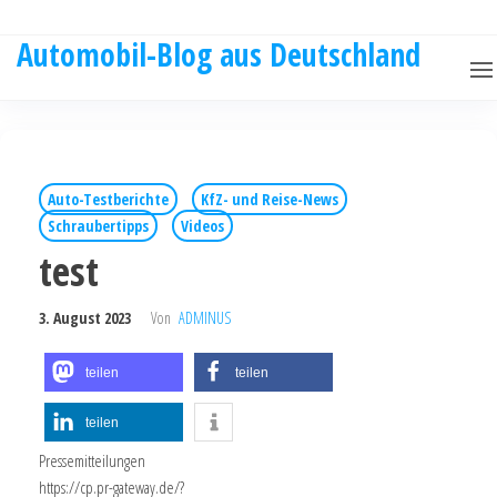
Automobil-Blog aus Deutschland
Auto-Testberichte
KfZ- und Reise-News
Schraubertipps
Videos
test
3. August 2023
Von
ADMINUS
teilen
teilen
teilen
Pressemitteilungen
https://cp.pr-gateway.de/?