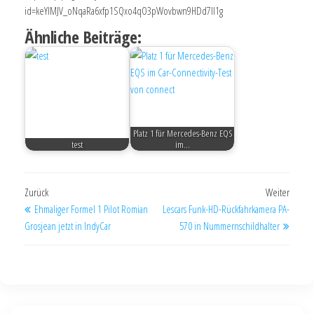
id=keYlMJV_oNqaRa6xfp1SQxo4qO3pWovbwn9HDd7Il1g
Ähnliche Beiträge:
Platz 1 für Mercedes-Benz EQS
test
im…
Zurück
Weiter
Ehmaliger Formel 1 Pilot Romian
Lescars Funk-HD-Rückfahrkamera PA-
Grosjean jetzt in IndyCar
570 in Nummernschildhalter