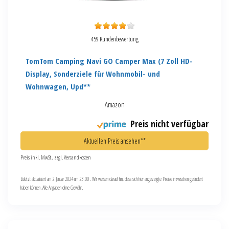
459 Kundenbewertung
TomTom Camping Navi GO Camper Max (7 Zoll HD-
Display, Sonderziele für Wohnmobil- und
Wohnwagen, Upd**
Amazon
Preis nicht verfügbar
Aktuellen Preis ansehen**
Preis inkl. MwSt., zzgl. Versandkosten
Zuletzt aktualisiert am 2. Januar 2024 um 23:00 . Wir weisen darauf hin, dass sich hier angezeigte Preise inzwischen geändert
haben können. Alle Angaben ohne Gewähr.