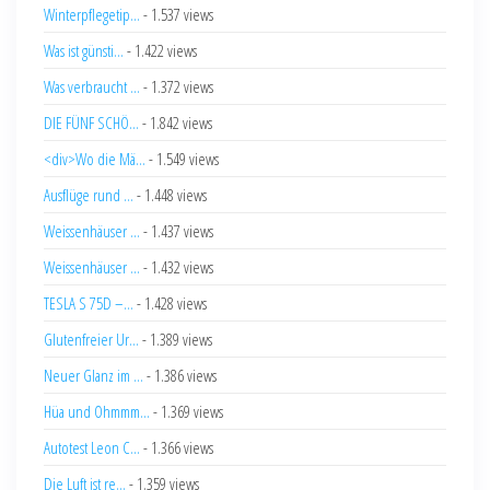
Winterpflegetip...
- 1.537 views
Was ist günsti...
- 1.422 views
Was verbraucht ...
- 1.372 views
DIE FÜNF SCHÖ...
- 1.842 views
<div>Wo die Mä...
- 1.549 views
Ausflüge rund ...
- 1.448 views
Weissenhäuser ...
- 1.437 views
Weissenhäuser ...
- 1.432 views
TESLA S 75D –...
- 1.428 views
Glutenfreier Ur...
- 1.389 views
Neuer Glanz im ...
- 1.386 views
Hüa und Ohmmm...
- 1.369 views
Autotest Leon C...
- 1.366 views
Die Luft ist re...
- 1.359 views