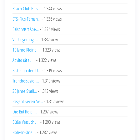
Beach Club Hots...
- 1.344 views
ETS-Plus-Fernan...
- 1.336 views
Saisonstart Abe...
- 1.334 views
Verlängerung f...
- 1.332 views
10 Jahre Kleinb...
- 1.323 views
Advito rät zu ...
- 1.322 views
Sicher in den U...
- 1.319 views
Trendreiseziel ...
- 1.319 views
30 Jahre Starli...
- 1.313 views
Regent Seven Se...
- 1.312 views
Die Brit Hotel ...
- 1.297 views
Süße Versuchu...
- 1.293 views
Hole-In-One ...
- 1.282 views