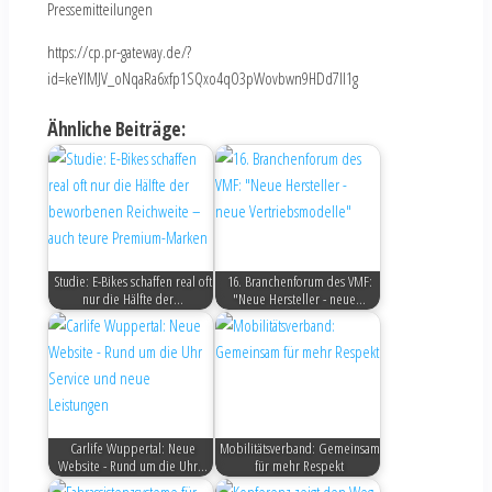
Pressemitteilungen
https://cp.pr-gateway.de/?
id=keYlMJV_oNqaRa6xfp1SQxo4qO3pWovbwn9HDd7Il1g
Ähnliche Beiträge:
Studie: E-Bikes schaffen real oft
16. Branchenforum des VMF:
nur die Hälfte der…
"Neue Hersteller - neue…
Carlife Wuppertal: Neue
Mobilitätsverband: Gemeinsam
Website - Rund um die Uhr…
für mehr Respekt