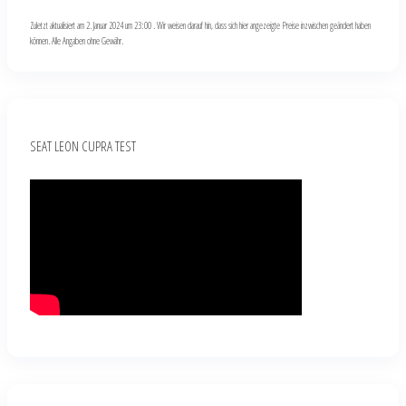
Zuletzt aktualisiert am 2. Januar 2024 um 23:00 . Wir weisen darauf hin, dass sich hier angezeigte Preise inzwischen geändert haben
können. Alle Angaben ohne Gewähr.
SEAT LEON CUPRA TEST