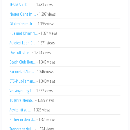
TESLA S 75D –...
- 1.433 views
Neuer Glanz im ...
- 1.397 views
Glutenfreier Ur...
- 1.395 views
Hüa und Ohmmm...
- 1.374 views
Autotest Leon C...
- 1.371 views
Die Luft ist re...
- 1.364 views
Beach Club Hots...
- 1.349 views
Saisonstart Abe...
- 1.346 views
ETS-Plus-Fernan...
- 1.340 views
Verlängerung f...
- 1.337 views
10 Jahre Kleinb...
- 1.329 views
Advito rät zu ...
- 1.328 views
Sicher in den U...
- 1.325 views
Trendreiseziel ...
- 1.324 views