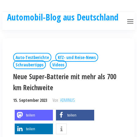
Automobil-Blog aus Deutschland
Auto-Testberichte
KfZ- und Reise-News
Schraubertipps
Videos
Neue Super-Batterie mit mehr als 700
km Reichweite
15. September 2023
Von
ADMINUS
teilen
teilen
teilen